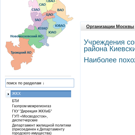
Организации Москвы
Учреждения со
района Киевск
Наиболее похо
ЖКХ
БТИ
Газпром межрегионгаз
ГКУ "Дирекция ЖКХиБ"
ГУП «Мосводосток»,
диспетчерские
Департамент жилищной политики
(присоединен к Департаменту
городского имущества)