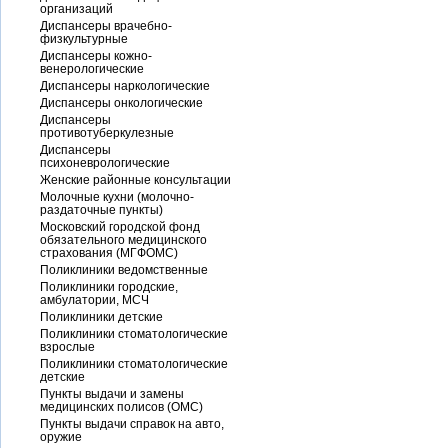
организаций
Диспансеры врачебно-
физкультурные
Диспансеры кожно-
венерологические
Диспансеры наркологические
Диспансеры онкологические
Диспансеры
противотуберкулезные
Диспансеры
психоневрологические
Женские районные консультации
Молочные кухни (молочно-
раздаточные пункты)
Московский городской фонд
обязательного медицинского
страхования (МГФОМС)
Поликлиники ведомственные
Поликлиники городские,
амбулатории, МСЧ
Поликлиники детские
Поликлиники стоматологические
взрослые
Поликлиники стоматологические
детские
Пункты выдачи и замены
медицинских полисов (ОМС)
Пункты выдачи справок на авто,
оружие