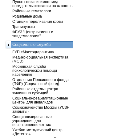
Пункты независимого мед.
освидетельствования на алкоголь
Районные гематологи
Родильные дома
Станции переливания крови
Травмпункты
ФБУЗ "Центр гигиены и
эпидемиологии"
Социальные службы
ГУП «Моссоцгарантия»
Медико-социальная экспертиза
(МСЭ)
Московская служба
психологической помощи
населению
Отделения Пенсионного фонда
(ПФР) (Социальный фонд)
Районные отделы центра
жилищных субсидий
Социально-реабилитационные
центры для инвалидов
Соцказначейство Москвы (УСЗН
закрыты)
Специализированные
учреждения для
несовершеннолетних
Учебно-методический центр
«Детство»