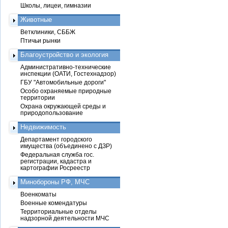
Школы, лицеи, гимназии
Животные
Ветклиники, СББЖ
Птичьи рынки
Благоустройство и экология
Административно-технические
инспекции (ОАТИ, Гостехнадзор)
ГБУ "Автомобильные дороги"
Особо охраняемые природные
территории
Охрана окружающей среды и
природопользование
Недвижимость
Департамент городского
имущества (объединено с ДЗР)
Федеральная служба гос.
регистрации, кадастра и
картографии Росреестр
Минобороны РФ, МЧС
Военкоматы
Военные комендатуры
Территориальные отделы
надзорной деятельности МЧС