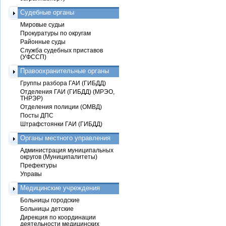
Судебные органы
Мировые судьи
Прокуратуры по округам
Районные суды
Служба судебных приставов
(УФССП)
Правоохранительные органы
Группы разбора ГАИ (ГИБДД)
Отделения ГАИ (ГИБДД) (МРЭО,
ТНРЭР)
Отделения полиции (ОМВД)
Посты ДПС
Штрафстоянки ГАИ (ГИБДД)
Органы местного управления
Администрация муниципальных
округов (Муниципалитеты)
Префектуры
Управы
Медицинские учреждения
Больницы городские
Больницы детские
Дирекция по координации
деятельности медицинских