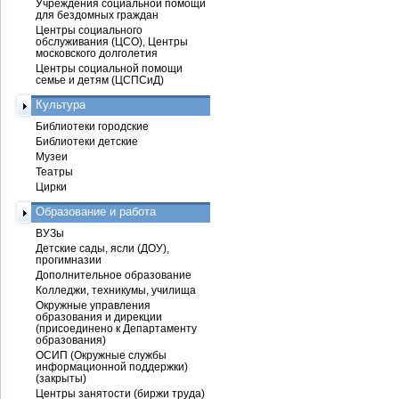
Учреждения социальной помощи
для бездомных граждан
Центры социального
обслуживания (ЦСО), Центры
московского долголетия
Центры социальной помощи
семье и детям (ЦСПСиД)
Культура
Библиотеки городские
Библиотеки детские
Музеи
Театры
Цирки
Образование и работа
ВУЗы
Детские сады, ясли (ДОУ),
прогимназии
Дополнительное образование
Колледжи, техникумы, училища
Окружные управления
образования и дирекции
(присоединено к Департаменту
образования)
ОСИП (Окружные службы
информационной поддержки)
(закрыты)
Центры занятости (биржи труда)