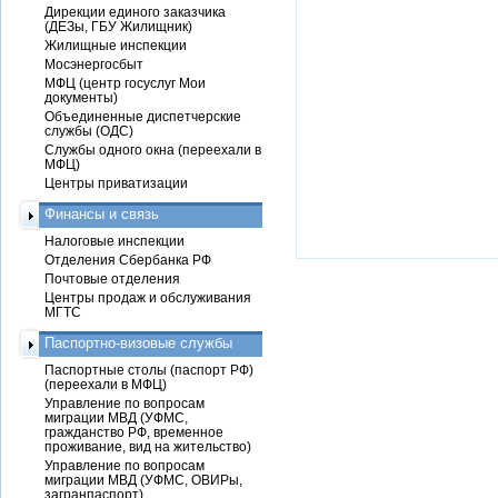
Дирекции единого заказчика
(ДЕЗы, ГБУ Жилищник)
Жилищные инспекции
Мосэнергосбыт
МФЦ (центр госуслуг Мои
документы)
Объединенные диспетчерские
службы (ОДС)
Службы одного окна (переехали в
МФЦ)
Центры приватизации
Финансы и связь
Налоговые инспекции
Отделения Сбербанка РФ
Почтовые отделения
Центры продаж и обслуживания
МГТС
Паспортно-визовые службы
Паспортные столы (паспорт РФ)
(переехали в МФЦ)
Управление по вопросам
миграции МВД (УФМС,
гражданство РФ, временное
проживание, вид на жительство)
Управление по вопросам
миграции МВД (УФМС, ОВИРы,
загранпаспорт)