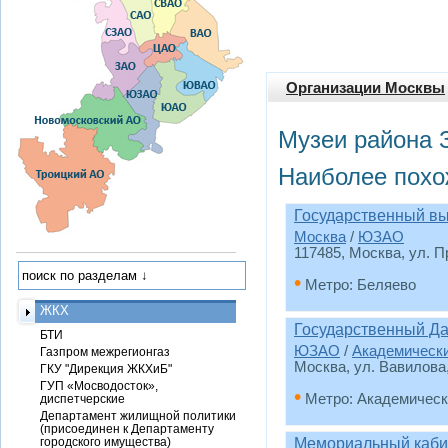
Организации Москвы
Музеи района 
Наиболее похо
Государственный вы
Москва
/
ЮЗАО
117485, Москва, ул. П
•
Метро: Беляево
ЖКХ
Государственный Да
БТИ
ЮЗАО
/
Академическ
Газпром межрегионгаз
Москва, ул. Вавилова,
ГКУ "Дирекция ЖКХиБ"
ГУП «Мосводосток»,
•
Метро: Академическ
диспетчерские
Департамент жилищной политики
(присоединен к Департаменту
городского имущества)
Мемориальный кабин