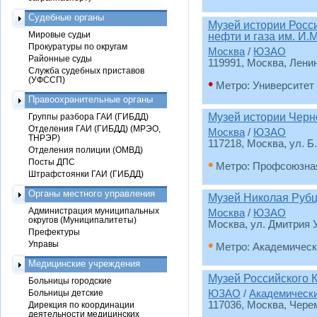
Судебные органы
Музей истории Росс
Мировые судьи
нефти и газа им. И.
Прокуратуры по округам
Москва
/
ЮЗАО
Районные суды
119991, Москва, Ленин
Служба судебных приставов
(УФССП)
•
Метро: Университет
Правоохранительные органы
Музей истории Черн
Группы разбора ГАИ (ГИБДД)
Отделения ГАИ (ГИБДД) (МРЭО,
Москва
/
ЮЗАО
ТНРЭР)
117218, Москва, ул. 
Отделения полиции (ОМВД)
•
Посты ДПС
Метро: Профсоюзна
Штрафстоянки ГАИ (ГИБДД)
Органы местного управления
Музей Николая Руб
Администрация муниципальных
Москва
/
ЮЗАО
округов (Муниципалитеты)
Москва, ул. Дмитрия 
Префектуры
•
Управы
Метро: Академическ
Медицинские учреждения
Музей Российского 
Больницы городские
Больницы детские
ЮЗАО
/
Академическ
117036, Москва, Чере
Дирекция по координации
деятельности медицинских