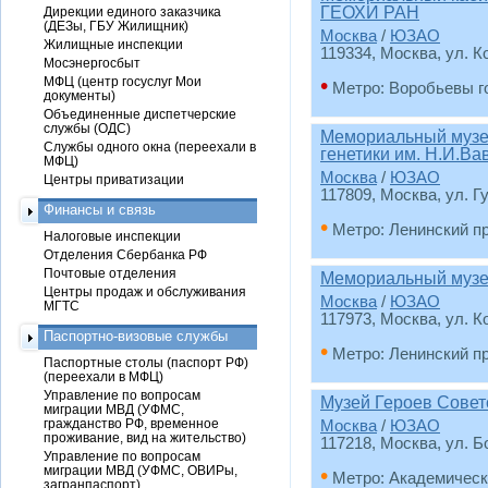
ГЕОХИ РАН
Дирекции единого заказчика
(ДЕЗы, ГБУ Жилищник)
Москва
/
ЮЗАО
Жилищные инспекции
119334, Москва, ул. К
Мосэнергосбыт
•
МФЦ (центр госуслуг Мои
Метро: Воробьевы г
документы)
Объединенные диспетчерские
службы (ОДС)
Мемориальный музей
Службы одного окна (переехали в
генетики им. Н.И.В
МФЦ)
Москва
/
ЮЗАО
Центры приватизации
117809, Москва, ул. Г
Финансы и связь
•
Метро: Ленинский п
Налоговые инспекции
Отделения Сбербанка РФ
Почтовые отделения
Мемориальный музей
Центры продаж и обслуживания
Москва
/
ЮЗАО
МГТС
117973, Москва, ул. К
Паспортно-визовые службы
•
Метро: Ленинский п
Паспортные столы (паспорт РФ)
(переехали в МФЦ)
Управление по вопросам
Музей Героев Совет
миграции МВД (УФМС,
гражданство РФ, временное
Москва
/
ЮЗАО
проживание, вид на жительство)
117218, Москва, ул. Б
Управление по вопросам
миграции МВД (УФМС, ОВИРы,
•
Метро: Академическ
загранпаспорт)