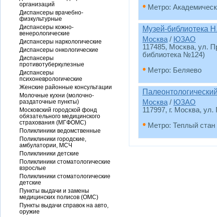
•
организаций
Метро: Академическ
Диспансеры врачебно-
физкультурные
Диспансеры кожно-
Музей-библиотека Н
венерологические
Москва
/
ЮЗАО
Диспансеры наркологические
117485, Москва, ул. 
Диспансеры онкологические
библиотека №124)
Диспансеры
противотуберкулезные
•
Метро: Беляево
Диспансеры
психоневрологические
Женские районные консультации
Палеонтологический
Молочные кухни (молочно-
раздаточные пункты)
Москва
/
ЮЗАО
117997, г. Москва, ул
Московский городской фонд
обязательного медицинского
•
страхования (МГФОМС)
Метро: Теплый стан
Поликлиники ведомственные
Поликлиники городские,
амбулатории, МСЧ
Поликлиники детские
Поликлиники стоматологические
взрослые
Поликлиники стоматологические
детские
Пункты выдачи и замены
медицинских полисов (ОМС)
Пункты выдачи справок на авто,
оружие