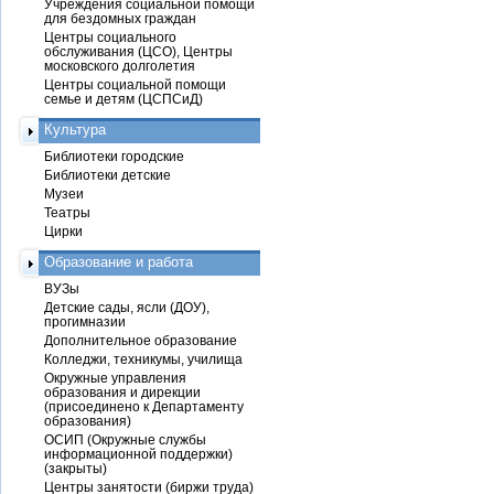
Учреждения социальной помощи
для бездомных граждан
Центры социального
обслуживания (ЦСО), Центры
московского долголетия
Центры социальной помощи
семье и детям (ЦСПСиД)
Культура
Библиотеки городские
Библиотеки детские
Музеи
Театры
Цирки
Образование и работа
ВУЗы
Детские сады, ясли (ДОУ),
прогимназии
Дополнительное образование
Колледжи, техникумы, училища
Окружные управления
образования и дирекции
(присоединено к Департаменту
образования)
ОСИП (Окружные службы
информационной поддержки)
(закрыты)
Центры занятости (биржи труда)