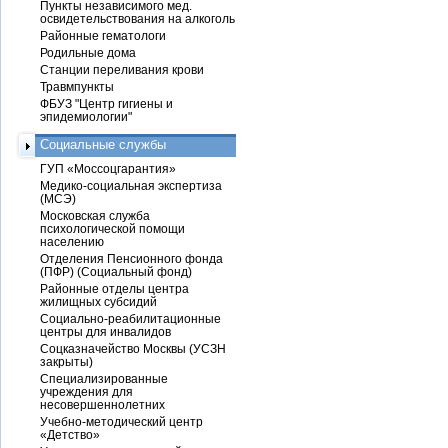
Пункты независимого мед.
освидетельствования на алкоголь
Районные гематологи
Родильные дома
Станции переливания крови
Травмпункты
ФБУЗ "Центр гигиены и
эпидемиологии"
Социальные службы
ГУП «Моссоцгарантия»
Медико-социальная экспертиза
(МСЭ)
Московская служба
психологической помощи
населению
Отделения Пенсионного фонда
(ПФР) (Социальный фонд)
Районные отделы центра
жилищных субсидий
Социально-реабилитационные
центры для инвалидов
Соцказначейство Москвы (УСЗН
закрыты)
Специализированные
учреждения для
несовершеннолетних
Учебно-методический центр
«Детство»