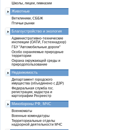
Школы, лицеи, гимназии
Животные
Ветклиники, СББЖ
Птичьи рынки
Благоустройство и экология
Административно-технические
инспекции (ОАТИ, Гостехнадзор)
ГБУ "Автомобильные дороги"
Особо охраняемые природные
территории
Охрана окружающей среды и
природопользование
Недвижимость
Департамент городского
имущества (объединено с ДЗР)
Федеральная служба гос.
регистрации, кадастра и
картографии Росреестр
Минобороны РФ, МЧС
Военкоматы
Военные комендатуры
Территориальные отделы
надзорной деятельности МЧС