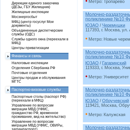
•
Метро: Тропарево
Дирекции единого заказчика
(ДЕЗы, ГБУ Жилищник)
Жилищные инспекции
Молочно-раздаточный
Мосэнергосбыт
поликлинике №10 Ф
МФЦ (центр госуслуг Мои
ЮЗАО
/
Черемушки
документы)
117393, г. Москва, ул.
Объединенные диспетчерские
службы (ОДС)
•
Метро: Новые чере
Службы одного окна (переехали в
МФЦ)
Центры приватизации
Молочно-раздаточный
Финансы и связь
поликлинике №10 Ф
ЮЗАО
/
Гагаринский
Налоговые инспекции
119333, г. Москва, Уни
Отделения Сбербанка РФ
Почтовые отделения
•
Метро: Университет
Центры продаж и обслуживания
МГТС
Паспортно-визовые службы
Молочно-раздаточный
поликлинике №10 Ф
Паспортные столы (паспорт РФ)
(переехали в МФЦ)
ЮЗАО
/
Обручевский
119421, Москва, Обруче
Управление по вопросам
миграции МВД (УФМС,
•
гражданство РФ, временное
Метро: Калужская
проживание, вид на жительство)
Управление по вопросам
миграции МВД (УФМС, ОВИРы,
Молочно-раздаточный
загранпаспорт)