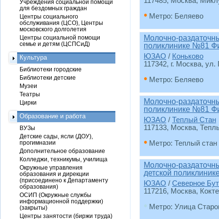
117485, Москва, Миклу
Учреждения социальной помощи
для бездомных граждан
•
Метро: Беляево
Центры социального
обслуживания (ЦСО), Центры
московского долголетия
Молочно-раздаточный
Центры социальной помощи
семье и детям (ЦСПСиД)
поликлинике №81 Ф
ЮЗАО
/
Коньково
Культура
117342, г. Москва, ул.
Библиотеки городские
•
Библиотеки детские
Метро: Беляево
Музеи
Театры
Молочно-раздаточный
Цирки
поликлинике №81 Ф
Образование и работа
ЮЗАО
/
Теплый Стан
117133, Москва, Теплы
ВУЗы
Детские сады, ясли (ДОУ),
•
прогимназии
Метро: Теплый стан
Дополнительное образование
Колледжи, техникумы, училища
Молочно-раздаточны
Окружные управления
детской поликлиник
образования и дирекции
(присоединено к Департаменту
ЮЗАО
/
Северное Бут
образования)
117216, Москва, Кокте
ОСИП (Окружные службы
информационной поддержки)
•
Метро: Улица Старо
(закрыты)
Центры занятости (биржи труда)