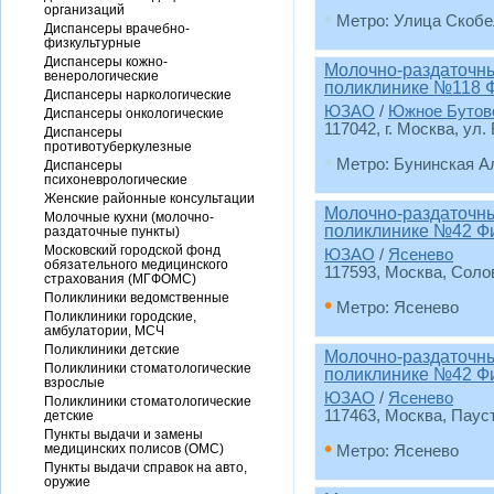
организаций
•
Метро: Улица Скобе
Диспансеры врачебно-
физкультурные
Диспансеры кожно-
Молочно-раздаточный
венерологические
поликлинике №118 
Диспансеры наркологические
ЮЗАО
/
Южное Бутов
Диспансеры онкологические
117042, г. Москва, ул.
Диспансеры
противотуберкулезные
•
Метро: Бунинская А
Диспансеры
психоневрологические
Женские районные консультации
Молочно-раздаточный
Молочные кухни (молочно-
поликлинике №42 Фи
раздаточные пункты)
Московский городской фонд
ЮЗАО
/
Ясенево
обязательного медицинского
117593, Москва, Соло
страхования (МГФОМС)
Поликлиники ведомственные
•
Метро: Ясенево
Поликлиники городские,
амбулатории, МСЧ
Поликлиники детские
Молочно-раздаточный
Поликлиники стоматологические
поликлинике №42 Ф
взрослые
ЮЗАО
/
Ясенево
Поликлиники стоматологические
117463, Москва, Паусто
детские
Пункты выдачи и замены
•
медицинских полисов (ОМС)
Метро: Ясенево
Пункты выдачи справок на авто,
оружие