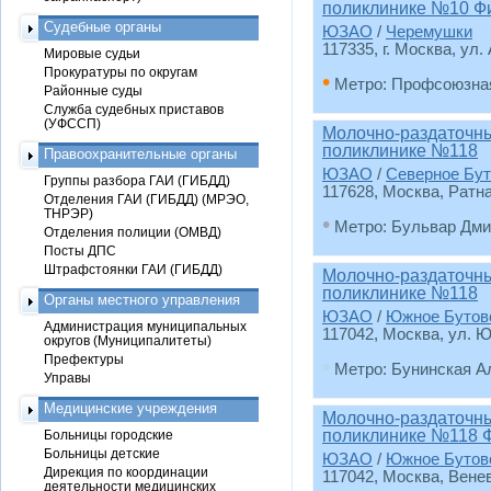
поликлинике №10 Ф
Судебные органы
ЮЗАО
/
Черемушки
117335, г. Москва, ул.
Мировые судьи
Прокуратуры по округам
•
Метро: Профсоюзна
Районные суды
Служба судебных приставов
(УФССП)
Молочно-раздаточный
поликлинике №118
Правоохранительные органы
ЮЗАО
/
Северное Бут
Группы разбора ГАИ (ГИБДД)
117628, Москва, Ратная
Отделения ГАИ (ГИБДД) (МРЭО,
ТНРЭР)
•
Метро: Бульвар Дми
Отделения полиции (ОМВД)
Посты ДПС
Штрафстоянки ГАИ (ГИБДД)
Молочно-раздаточный
поликлинике №118
Органы местного управления
ЮЗАО
/
Южное Бутов
Администрация муниципальных
117042, Москва, ул. Ю
округов (Муниципалитеты)
Префектуры
•
Метро: Бунинская А
Управы
Медицинские учреждения
Молочно-раздаточный
поликлинике №118 
Больницы городские
Больницы детские
ЮЗАО
/
Южное Бутов
Дирекция по координации
117042, Москва, Венев
деятельности медицинских