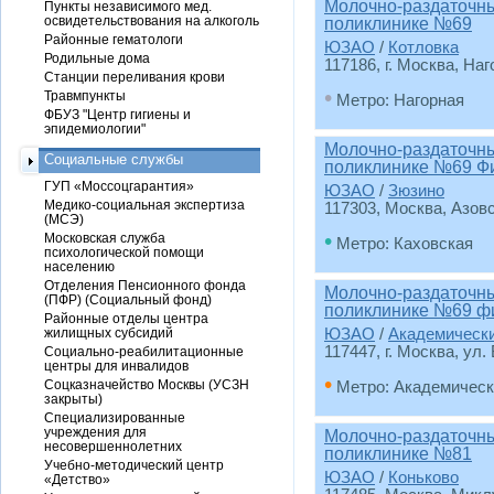
Молочно-раздаточный
Пункты независимого мед.
освидетельствования на алкоголь
поликлинике №69
Районные гематологи
ЮЗАО
/
Котловка
Родильные дома
117186, г. Москва, Наго
Станции переливания крови
•
Травмпункты
Метро: Нагорная
ФБУЗ "Центр гигиены и
эпидемиологии"
Молочно-раздаточный
Социальные службы
поликлинике №69 Ф
ГУП «Моссоцгарантия»
ЮЗАО
/
Зюзино
Медико-социальная экспертиза
117303, Москва, Азовск
(МСЭ)
•
Московская служба
Метро: Каховская
психологической помощи
населению
Отделения Пенсионного фонда
Молочно-раздаточный
(ПФР) (Социальный фонд)
поликлинике №69 ф
Районные отделы центра
жилищных субсидий
ЮЗАО
/
Академическ
117447, г. Москва, ул.
Социально-реабилитационные
центры для инвалидов
•
Соцказначейство Москвы (УСЗН
Метро: Академическ
закрыты)
Специализированные
учреждения для
Молочно-раздаточный
несовершеннолетних
поликлинике №81
Учебно-методический центр
ЮЗАО
/
Коньково
«Детство»