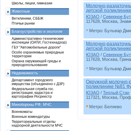
Школы, лицеи, гимназии
Молочно-раздаточны
детской поликлиник
Животные
ЮЗАО
/
Северное Бут
Ветклиники, СББЖ
117628, Москва, Знаме
Птичьи рынки
•
Метро: Бульвар Дми
Благоустройство и экология
Административно-технические
инспекции (ОАТИ, Гостехнадзор)
Молочно-раздаточны
ГБУ "Автомобильные дороги"
детской поликлиник
Особо охраняемые природные
ЮЗАО
/
Северное Бут
территории
117628, Москва, Грина 
Охрана окружающей среды и
природопользование
•
Метро: Бульвар Дми
Недвижимость
Департамент городского
Окружной молочно-р
имущества (объединено с ДЗР)
поликлинике №81 Ф
Федеральная служба гос.
ЮЗАО
/
Теплый Стан
регистрации, кадастра и
картографии Росреестр
117321, Москва, Профс
Минобороны РФ, МЧС
•
Метро: Беляево
Военкоматы
Военные комендатуры
Территориальные отделы
надзорной деятельности МЧС