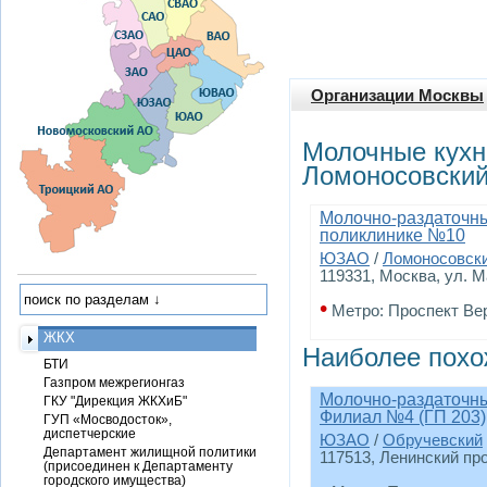
Организации Москвы
Молочные кухн
Ломоносовски
Молочно-раздаточный
поликлинике №10
ЮЗАО
/
Ломоносовск
119331, Москва, ул. М
•
Метро: Проспект Ве
ЖКХ
Наиболее похо
БТИ
Газпром межрегионгаз
Молочно-раздаточны
ГКУ "Дирекция ЖКХиБ"
Филиал №4 (ГП 203)
ГУП «Мосводосток»,
диспетчерские
ЮЗАО
/
Обручевский
Департамент жилищной политики
117513, Ленинский прос
(присоединен к Департаменту
городского имущества)