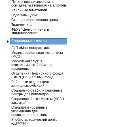
Пункты независимого мед.
освидетельствования на алкоголь
Районные гематологи
Родильные дома
Станции переливания крови
Травмпункты
ФБУЗ "Центр гигиены и
эпидемиологии"
Социальные службы
ГУП «Моссоцгарантия»
Медико-социальная экспертиза
(МСЭ)
Московская служба
психологической помощи
населению
Отделения Пенсионного фонда
(ПФР) (Социальный фонд)
Районные отделы центра
жилищных субсидий
Социально-реабилитационные
центры для инвалидов
Соцказначейство Москвы (УСЗН
закрыты)
Специализированные
учреждения для
несовершеннолетних
Учебно-методический центр
«Детство»