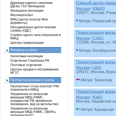
Единый центр прива
Дирекции единого заказчика
(ДЕЗы, ГБУ Жилищник)
Москва
/
ЮВАО
Жилищные инспекции
109377, Москва, Рязан
Мосэнергосбыт
•
МФЦ (центр госуслуг Мои
Метро: Рязанский п
документы)
Объединенные диспетчерские
службы (ОДС)
Приватизация жил
Службы одного окна (переехали в
Москва
/
СЗАО
МФЦ)
123298, Москва, ул. М
Центры приватизации
•
Финансы и связь
Метро: Октябрьское
Налоговые инспекции
Отделения Сбербанка РФ
Приватизация жил
Почтовые отделения
Москва
/
ЦАО
Центры продаж и обслуживания
109147, Москва, Воро
МГТС
•
•
Паспортно-визовые службы
Метро: Таганская
Паспортные столы (паспорт РФ)
(переехали в МФЦ)
Приватизация жил
Управление по вопросам
Москва
/
ЮАО
миграции МВД (УФМС,
гражданство РФ, временное
Москва, Каширское шос
проживание, вид на жительство)
•
•
Управление по вопросам
Метро: Каширская
миграции МВД (УФМС, ОВИРы,
загранпаспорт)