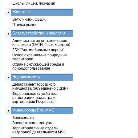
Школы, лицеи, гимназии
Животные
Ветклиники, СББЖ
Птичьи рынки
Благоустройство и экология
Административно-технические
инспекции (ОАТИ, Гостехнадзор)
ГБУ "Автомобильные дороги"
Особо охраняемые природные
территории
Охрана окружающей среды и
природопользование
Недвижимость
Департамент городского
имущества (объединено с ДЗР)
Федеральная служба гос.
регистрации, кадастра и
картографии Росреестр
Минобороны РФ, МЧС
Военкоматы
Военные комендатуры
Территориальные отделы
надзорной деятельности МЧС