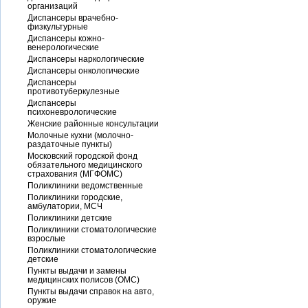
организаций
Диспансеры врачебно-
физкультурные
Диспансеры кожно-
венерологические
Диспансеры наркологические
Диспансеры онкологические
Диспансеры
противотуберкулезные
Диспансеры
психоневрологические
Женские районные консультации
Молочные кухни (молочно-
раздаточные пункты)
Московский городской фонд
обязательного медицинского
страхования (МГФОМС)
Поликлиники ведомственные
Поликлиники городские,
амбулатории, МСЧ
Поликлиники детские
Поликлиники стоматологические
взрослые
Поликлиники стоматологические
детские
Пункты выдачи и замены
медицинских полисов (ОМС)
Пункты выдачи справок на авто,
оружие