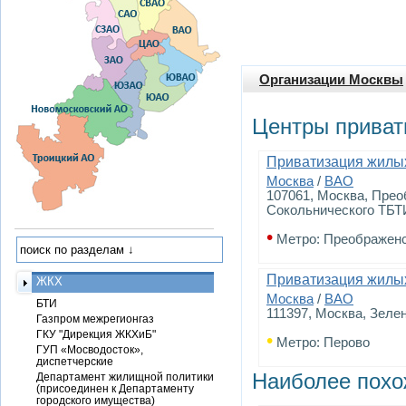
Организации Москвы
Центры приват
Приватизация жилы
Москва
/
ВАО
107061, Москва, Прео
Сокольнического ТБТ
•
Метро: Преображен
Приватизация жилы
ЖКХ
Москва
/
ВАО
БТИ
111397, Москва, Зелены
Газпром межрегионгаз
ГКУ "Дирекция ЖКХиБ"
•
Метро: Перово
ГУП «Мосводосток»,
диспетчерские
Наиболее похо
Департамент жилищной политики
(присоединен к Департаменту
городского имущества)