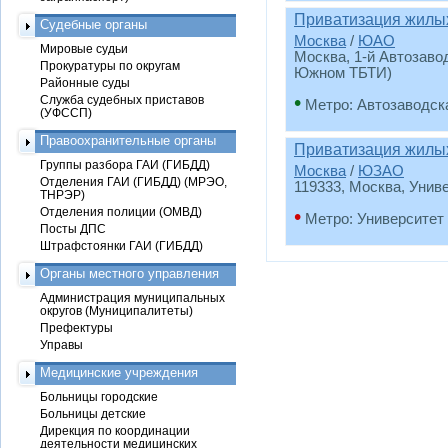
Приватизация жил
Судебные органы
Москва
/
ЮАО
Мировые судьи
Москва, 1-й Автозаводс
Прокуратуры по округам
Южном ТБТИ)
Районные суды
•
Служба судебных приставов
Метро: Автозаводск
(УФССП)
Правоохранительные органы
Приватизация жил
Группы разбора ГАИ (ГИБДД)
Москва
/
ЮЗАО
Отделения ГАИ (ГИБДД) (МРЭО,
119333, Москва, Униве
ТНРЭР)
Отделения полиции (ОМВД)
•
Метро: Университет
Посты ДПС
Штрафстоянки ГАИ (ГИБДД)
Органы местного управления
Администрация муниципальных
округов (Муниципалитеты)
Префектуры
Управы
Медицинские учреждения
Больницы городские
Больницы детские
Дирекция по координации
деятельности медицинских