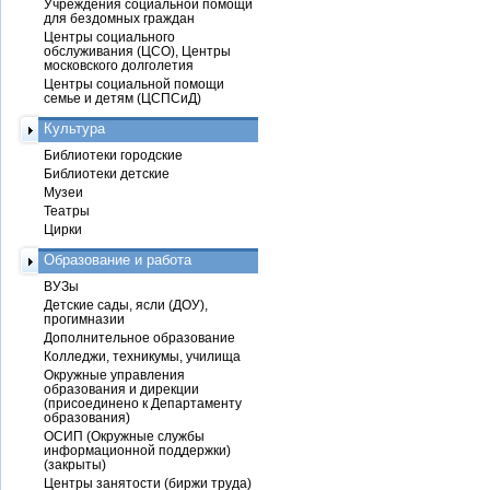
Учреждения социальной помощи
для бездомных граждан
Центры социального
обслуживания (ЦСО), Центры
московского долголетия
Центры социальной помощи
семье и детям (ЦСПСиД)
Культура
Библиотеки городские
Библиотеки детские
Музеи
Театры
Цирки
Образование и работа
ВУЗы
Детские сады, ясли (ДОУ),
прогимназии
Дополнительное образование
Колледжи, техникумы, училища
Окружные управления
образования и дирекции
(присоединено к Департаменту
образования)
ОСИП (Окружные службы
информационной поддержки)
(закрыты)
Центры занятости (биржи труда)