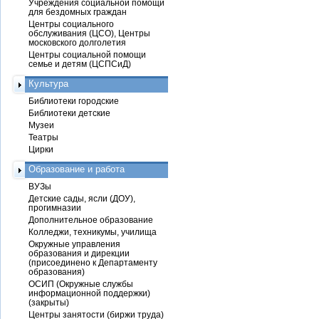
Учреждения социальной помощи
для бездомных граждан
Центры социального
обслуживания (ЦСО), Центры
московского долголетия
Центры социальной помощи
семье и детям (ЦСПСиД)
Культура
Библиотеки городские
Библиотеки детские
Музеи
Театры
Цирки
Образование и работа
ВУЗы
Детские сады, ясли (ДОУ),
прогимназии
Дополнительное образование
Колледжи, техникумы, училища
Окружные управления
образования и дирекции
(присоединено к Департаменту
образования)
ОСИП (Окружные службы
информационной поддержки)
(закрыты)
Центры занятости (биржи труда)