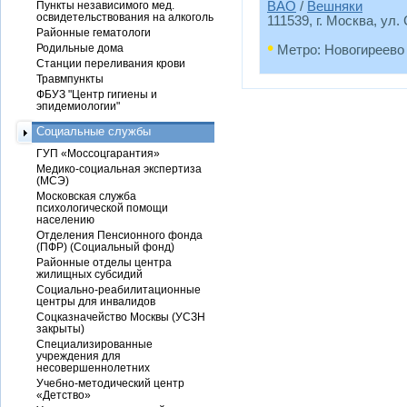
Пункты независимого мед.
ВАО
/
Вешняки
освидетельствования на алкоголь
111539, г. Москва, ул.
Районные гематологи
•
Родильные дома
Метро: Новогиреево
Станции переливания крови
Травмпункты
ФБУЗ "Центр гигиены и
эпидемиологии"
Социальные службы
ГУП «Моссоцгарантия»
Медико-социальная экспертиза
(МСЭ)
Московская служба
психологической помощи
населению
Отделения Пенсионного фонда
(ПФР) (Социальный фонд)
Районные отделы центра
жилищных субсидий
Социально-реабилитационные
центры для инвалидов
Соцказначейство Москвы (УСЗН
закрыты)
Специализированные
учреждения для
несовершеннолетних
Учебно-методический центр
«Детство»