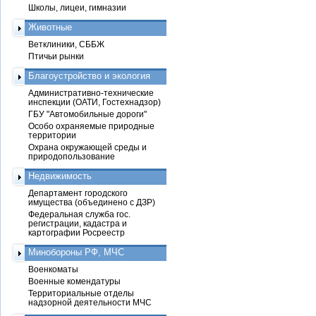
Школы, лицеи, гимназии
Животные
Ветклиники, СББЖ
Птичьи рынки
Благоустройство и экология
Административно-технические
инспекции (ОАТИ, Гостехнадзор)
ГБУ "Автомобильные дороги"
Особо охраняемые природные
территории
Охрана окружающей среды и
природопользование
Недвижимость
Департамент городского
имущества (объединено с ДЗР)
Федеральная служба гос.
регистрации, кадастра и
картографии Росреестр
Минобороны РФ, МЧС
Военкоматы
Военные комендатуры
Территориальные отделы
надзорной деятельности МЧС