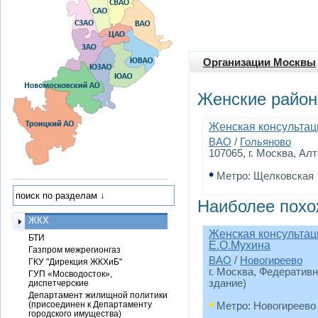
Организации Москвы
Женские район
Женская консульта
ВАО
/
Гольяново
107065, г. Москва, Алт
•
Метро: Щелковская
Наиболее похо
ЖКХ
Женская консультац
БТИ
Е.О.Мухина
Газпром межрегионгаз
ВАО
/
Новогиреево
ГКУ "Дирекция ЖКХиБ"
г. Москва, Федератив
ГУП «Мосводосток»,
здание)
диспетчерские
Департамент жилищной политики
•
(присоединен к Департаменту
Метро: Новогиреево
городского имущества)