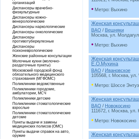
организаций
•
Диспансеры врачебно-
Метро: Выхино
физкультурные
Диспансеры кожно-
венерологические
Женская консульта
Диспансеры наркологические
ВАО
/
Вешняки
Диспансеры онкологические
Москва, ул. Молдагул
Диспансеры
противотуберкулезные
•
Метро: Выхино
Диспансеры
психоневрологические
Женские районные консультации
Женская консультац
Молочные кухни (молочно-
Е.О.Мухина
раздаточные пункты)
ВАО
/
Ивановское
Московский городской фонд
обязательного медицинского
105568, г. Москва, ул.
страхования (МГФОМС)
•
Поликлиники ведомственные
Метро: Шоссе Энтуз
Поликлиники городские,
амбулатории, МСЧ
Поликлиники детские
Женская консульта
Поликлиники стоматологические
ВАО
/
Новокосино
взрослые
111672, г. Москва, ул.
Поликлиники стоматологические
детские
•
Метро: Новокосино
Пункты выдачи и замены
медицинских полисов (ОМС)
Пункты выдачи справок на авто,
Женская консульта
оружие