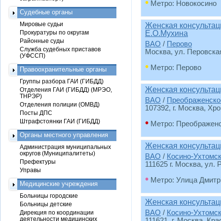
•
Метро: Новокосино
Судебные органы
Мировые судьи
Женская консультац
Прокуратуры по округам
Е.О.Мухина
Районные суды
ВАО
/
Перово
Служба судебных приставов
Москва, ул. Перовская
(УФССП)
•
Метро: Перово
Правоохранительные органы
Группы разбора ГАИ (ГИБДД)
Женская консультац
Отделения ГАИ (ГИБДД) (МРЭО,
ТНРЭР)
ВАО
/
Преображенско
Отделения полиции (ОМВД)
107392, г. Москва, Хро
Посты ДПС
•
Штрафстоянки ГАИ (ГИБДД)
Метро: Преображен
Органы местного управления
Женская консульта
Администрация муниципальных
округов (Муниципалитеты)
ВАО
/
Косино-Ухтомс
Префектуры
111625 г. Москва, ул. 
Управы
•
Метро: Улица Дмитр
Медицинские учреждения
Больницы городские
Женская консультац
Больницы детские
ВАО
/
Косино-Ухтомс
Дирекция по координации
деятельности медицинских
111621, г. Москва, Кр