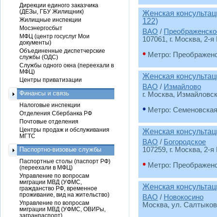
Дирекции единого заказчика
(ДЕЗы, ГБУ Жилищник)
Женская консульта
Жилищные инспекции
122)
Мосэнергосбыт
ВАО
/
Преображенско
МФЦ (центр госуслуг Мои
107061, г. Москва, 2-я
документы)
Объединенные диспетчерские
•
Метро: Преображен
службы (ОДС)
Службы одного окна (переехали в
МФЦ)
Женская консультац
Центры приватизации
ВАО
/
Измайлово
Финансы и связь
г. Москва, Измайловск
Налоговые инспекции
•
Метро: Семеновска
Отделения Сбербанка РФ
Почтовые отделения
Центры продаж и обслуживания
Женская консультац
МГТС
ВАО
/
Богородское
Паспортно-визовые службы
107259, г. Москва, 2-я
Паспортные столы (паспорт РФ)
•
Метро: Преображен
(переехали в МФЦ)
Управление по вопросам
миграции МВД (УФМС,
Женская консульта
гражданство РФ, временное
проживание, вид на жительство)
ВАО
/
Новокосино
Управление по вопросам
Москва, ул. Салтыков
миграции МВД (УФМС, ОВИРы,
загранпаспорт)