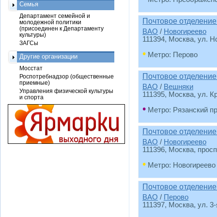
Семья
Департамент семейной и
Почтовое отделение
молодежной политики
(присоединен к Департаменту
ВАО
/
Новогиреево
культуры)
111394
, Москва, ул. Н
ЗАГСы
•
Метро: Перово
Другие организации
Мосстат
Почтовое отделение
Роспотребнадзор (общественные
приемные)
ВАО
/
Вешняки
Управления физической культуры
111395
, Москва, ул. 
и спорта
•
Метро: Рязанский п
Почтовое отделение
ВАО
/
Новогиреево
111396
, Москва, просп
•
Метро: Новогиреево
Почтовое отделение
ВАО
/
Перово
111397
, Москва, ул. 3