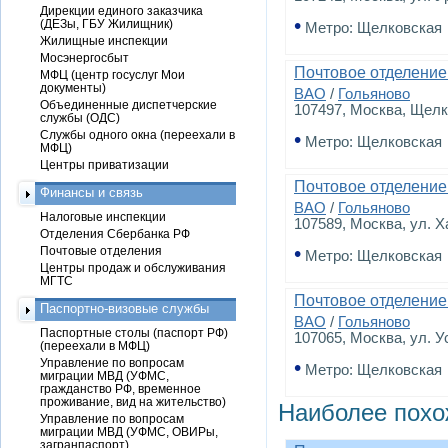
Дирекции единого заказчика
•
(ДЕЗы, ГБУ Жилищник)
Метро: Щелковская
Жилищные инспекции
Мосэнергосбыт
Почтовое отделение
МФЦ (центр госуслуг Мои
документы)
ВАО
/
Гольяново
Объединенные диспетчерские
107497
, Москва, Щелк
службы (ОДС)
Службы одного окна (переехали в
•
Метро: Щелковская
МФЦ)
Центры приватизации
Почтовое отделение
Финансы и связь
ВАО
/
Гольяново
Налоговые инспекции
107589
, Москва, ул. Х
Отделения Сбербанка РФ
•
Почтовые отделения
Метро: Щелковская
Центры продаж и обслуживания
МГТС
Почтовое отделение
Паспортно-визовые службы
ВАО
/
Гольяново
Паспортные столы (паспорт РФ)
107065
, Москва, ул. У
(переехали в МФЦ)
Управление по вопросам
•
Метро: Щелковская
миграции МВД (УФМС,
гражданство РФ, временное
проживание, вид на жительство)
Наиболее похо
Управление по вопросам
миграции МВД (УФМС, ОВИРы,
загранпаспорт)