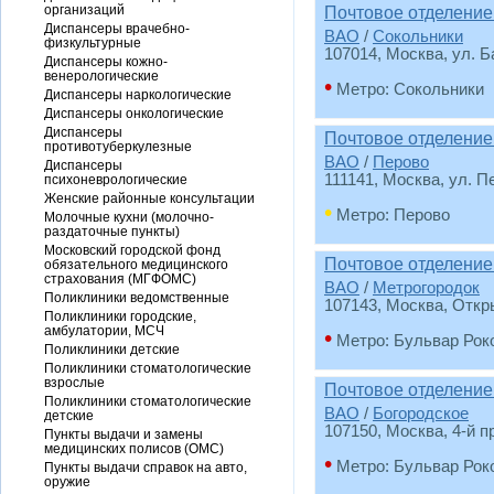
организаций
Почтовое отделение
Диспансеры врачебно-
ВАО
/
Сокольники
физкультурные
107014
, Москва, ул. 
Диспансеры кожно-
венерологические
•
Метро: Сокольники
Диспансеры наркологические
Диспансеры онкологические
Диспансеры
Почтовое отделение
противотуберкулезные
ВАО
/
Перово
Диспансеры
111141
, Москва, ул. Пе
психоневрологические
Женские районные консультации
•
Метро: Перово
Молочные кухни (молочно-
раздаточные пункты)
Московский городской фонд
Почтовое отделение
обязательного медицинского
страхования (МГФОМС)
ВАО
/
Метрогородок
Поликлиники ведомственные
107143
, Москва, Откр
Поликлиники городские,
амбулатории, МСЧ
•
Метро: Бульвар Рок
Поликлиники детские
Поликлиники стоматологические
взрослые
Почтовое отделение
Поликлиники стоматологические
ВАО
/
Богородское
детские
107150
, Москва, 4-й п
Пункты выдачи и замены
медицинских полисов (ОМС)
•
Метро: Бульвар Рок
Пункты выдачи справок на авто,
оружие