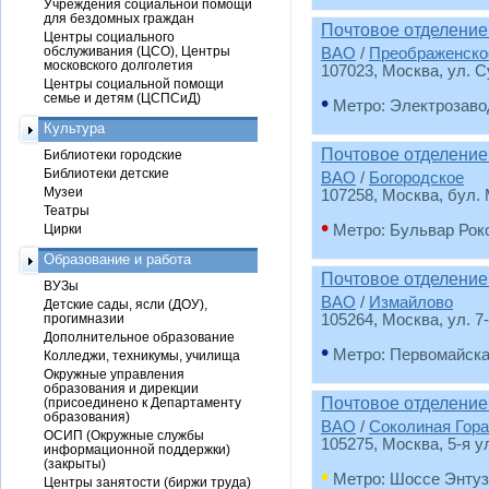
Учреждения социальной помощи
для бездомных граждан
Почтовое отделение
Центры социального
обслуживания (ЦСО), Центры
ВАО
/
Преображенско
московского долголетия
107023
, Москва, ул. С
Центры социальной помощи
семье и детям (ЦСПСиД)
•
Метро: Электрозаво
Культура
Почтовое отделение
Библиотеки городские
Библиотеки детские
ВАО
/
Богородское
Музеи
107258
, Москва, бул.
Театры
•
Цирки
Метро: Бульвар Рок
Образование и работа
Почтовое отделение
ВУЗы
ВАО
/
Измайлово
Детские сады, ясли (ДОУ),
прогимназии
105264
, Москва, ул. 7
Дополнительное образование
•
Метро: Первомайск
Колледжи, техникумы, училища
Окружные управления
образования и дирекции
Почтовое отделение
(присоединено к Департаменту
образования)
ВАО
/
Соколиная Гора
ОСИП (Окружные службы
105275
, Москва, 5-я у
информационной поддержки)
(закрыты)
•
Метро: Шоссе Энтуз
Центры занятости (биржи труда)