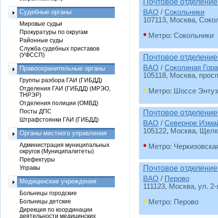
Почтовое отделение
Судебные органы
ВАО
/
Сокольники
107113
, Москва, Сокол
Мировые судьи
Прокуратуры по округам
•
Метро: Сокольники
Районные суды
Служба судебных приставов
(УФССП)
Почтовое отделение
ВАО
/
Соколиная Гора
Правоохранительные органы
105118
, Москва, просп
Группы разбора ГАИ (ГИБДД)
•
Отделения ГАИ (ГИБДД) (МРЭО,
Метро: Шоссе Энтуз
ТНРЭР)
Отделения полиции (ОМВД)
Посты ДПС
Почтовое отделение
Штрафстоянки ГАИ (ГИБДД)
ВАО
/
Северное Изма
105122
, Москва, Щелк
Органы местного управления
•
Администрация муниципальных
Метро: Черкизовска
округов (Муниципалитеты)
Префектуры
Почтовое отделение
Управы
ВАО
/
Перово
Медицинские учреждения
111123
, Москва, ул. 2
Больницы городские
•
Больницы детские
Метро: Перово
Дирекция по координации
деятельности медицинских