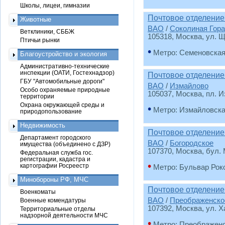
Школы, лицеи, гимназии
Почтовое отделение
Животные
ВАО
/
Соколиная Гора
Ветклиники, СББЖ
105318
, Москва, ул. 
Птичьи рынки
•
Метро: Семеновска
Благоустройство и экология
Административно-технические
инспекции (ОАТИ, Гостехнадзор)
Почтовое отделение
ГБУ "Автомобильные дороги"
ВАО
/
Измайлово
Особо охраняемые природные
105037
, Москва, пл. 
территории
Охрана окружающей среды и
•
Метро: Измайловск
природопользование
Недвижимость
Почтовое отделение
Департамент городского
ВАО
/
Богородское
имущества (объединено с ДЗР)
107370
, Москва, бул.
Федеральная служба гос.
регистрации, кадастра и
•
картографии Росреестр
Метро: Бульвар Рок
Минобороны РФ, МЧС
Почтовое отделение
Военкоматы
ВАО
/
Преображенско
Военные комендатуры
107392
, Москва, ул. 
Территориальные отделы
надзорной деятельности МЧС
•
Метро: Преображен