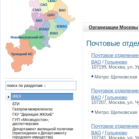
Организации Москвы
Почтовые отде
Почтовое отделение
ВАО
/
Гольяново
107199
, Москва, ул. У
•
Метро: Щелковская
Почтовое отделение
ЖКХ
ВАО
/
Гольяново
107207
, Москва, ул. Ч
БТИ
Газпром межрегионгаз
•
Метро: Щелковская
ГКУ "Дирекция ЖКХиБ"
ГУП «Мосводосток»,
диспетчерские
Почтовое отделение
Департамент жилищной политики
ВАО
/
Гольяново
(присоединен к Департаменту
городского имущества)
107241
, Москва, ул. У