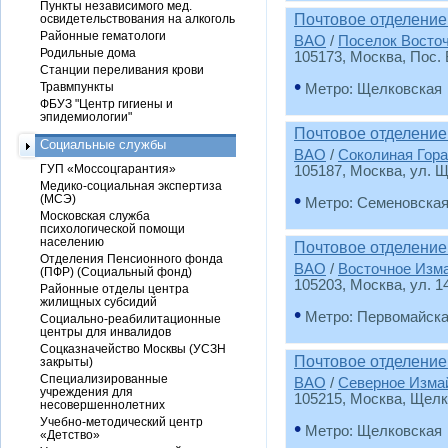
Пункты независимого мед.
Почтовое отделение
освидетельствования на алкоголь
Районные гематологи
ВАО
/
Поселок Восто
Родильные дома
105173
, Москва, Пос.
Станции переливания крови
•
Травмпункты
Метро: Щелковская
ФБУЗ "Центр гигиены и
эпидемиологии"
Почтовое отделение
Социальные службы
ВАО
/
Соколиная Гора
ГУП «Моссоцгарантия»
105187
, Москва, ул. 
Медико-социальная экспертиза
•
(МСЭ)
Метро: Семеновска
Московская служба
психологической помощи
населению
Почтовое отделение
Отделения Пенсионного фонда
ВАО
/
Восточное Изм
(ПФР) (Социальный фонд)
105203
, Москва, ул. 1
Районные отделы центра
жилищных субсидий
•
Метро: Первомайск
Социально-реабилитационные
центры для инвалидов
Соцказначейство Москвы (УСЗН
Почтовое отделение
закрыты)
Специализированные
ВАО
/
Северное Изма
учреждения для
105215
, Москва, Щелк
несовершеннолетних
Учебно-методический центр
•
Метро: Щелковская
«Детство»