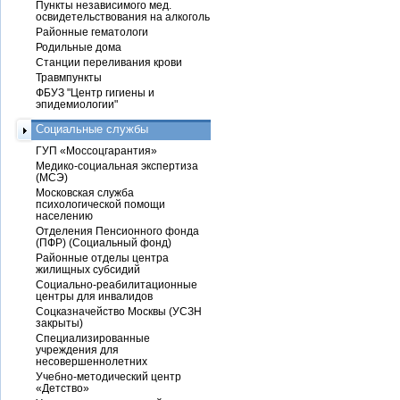
Пункты независимого мед.
освидетельствования на алкоголь
Районные гематологи
Родильные дома
Станции переливания крови
Травмпункты
ФБУЗ "Центр гигиены и
эпидемиологии"
Социальные службы
ГУП «Моссоцгарантия»
Медико-социальная экспертиза
(МСЭ)
Московская служба
психологической помощи
населению
Отделения Пенсионного фонда
(ПФР) (Социальный фонд)
Районные отделы центра
жилищных субсидий
Социально-реабилитационные
центры для инвалидов
Соцказначейство Москвы (УСЗН
закрыты)
Специализированные
учреждения для
несовершеннолетних
Учебно-методический центр
«Детство»