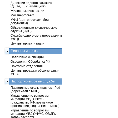
Дирекции единого заказчика
(ДЕЗы, ГБУ Жилищник)
Жилищные инспекции
Мосэнергосбыт
МФЦ (центр госуслуг Мои
документы)
Объединенные диспетчерские
службы (ОДС)
Службы одного окна (переехали в
МФЦ)
Центры приватизации
Финансы и связь
Налоговые инспекции
Отделения Сбербанка РФ
Почтовые отделения
Центры продаж и обслуживания
МГТС
Паспортно-визовые службы
Паспортные столы (паспорт РФ)
(переехали в МФЦ)
Управление по вопросам
миграции МВД (УФМС,
гражданство РФ, временное
проживание, вид на жительство)
Управление по вопросам
миграции МВД (УФМС, ОВИРы,
загранпаспорт)