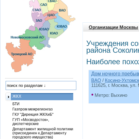
Организации Москвы
Учреждения со
района Соколи
Наиболее похо
Дом ночного пребыв
ВАО
/
Косино-Ухтомс
111625, г. Москва, ул.
•
Метро: Выхино
ЖКХ
БТИ
Газпром межрегионгаз
ГКУ "Дирекция ЖКХиБ"
ГУП «Мосводосток»,
диспетчерские
Департамент жилищной политики
(присоединен к Департаменту
городского имущества)