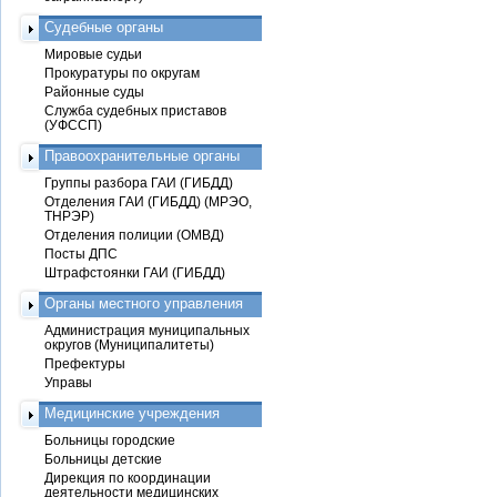
Судебные органы
Мировые судьи
Прокуратуры по округам
Районные суды
Служба судебных приставов
(УФССП)
Правоохранительные органы
Группы разбора ГАИ (ГИБДД)
Отделения ГАИ (ГИБДД) (МРЭО,
ТНРЭР)
Отделения полиции (ОМВД)
Посты ДПС
Штрафстоянки ГАИ (ГИБДД)
Органы местного управления
Администрация муниципальных
округов (Муниципалитеты)
Префектуры
Управы
Медицинские учреждения
Больницы городские
Больницы детские
Дирекция по координации
деятельности медицинских