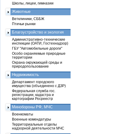
Школы, лицеи, гимназии
Животные
Ветклиники, СББЖ
Птичьи рынки
Благоустройство и экология
Административно-технические
инспекции (ОАТИ, Гостехнадзор)
ГБУ "Автомобильные дороги"
Особо охраняемые природные
территории
Охрана окружающей среды и
природопользование
Недвижимость
Департамент городского
имущества (объединено с ДЗР)
Федеральная служба гос.
регистрации, кадастра и
картографии Росреестр
Минобороны РФ, МЧС
Военкоматы
Военные комендатуры
Территориальные отделы
надзорной деятельности МЧС