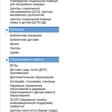
Учреждения социальной помощи
для бездомных граждан
Центры социального
обслуживания (ЦСО), Центры
московского долголетия
Центры социальной помощи
семье и детям (ЦСПСиД)
Культура
Библиотеки городские
Библиотеки детские
Музеи
Театры
Цирки
Образование и работа
ВУЗы
Детские сады, ясли (ДОУ),
прогимназии
Дополнительное образование
Колледжи, техникумы, училища
Окружные управления
образования и дирекции
(присоединено к Департаменту
образования)
ОСИП (Окружные службы
информационной поддержки)
(закрыты)
Центры занятости (биржи труда)