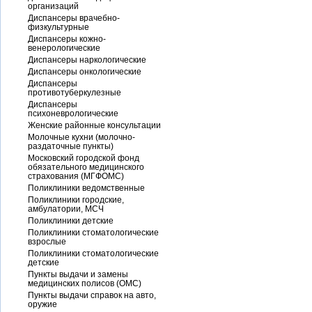
организаций
Диспансеры врачебно-
физкультурные
Диспансеры кожно-
венерологические
Диспансеры наркологические
Диспансеры онкологические
Диспансеры
противотуберкулезные
Диспансеры
психоневрологические
Женские районные консультации
Молочные кухни (молочно-
раздаточные пункты)
Московский городской фонд
обязательного медицинского
страхования (МГФОМС)
Поликлиники ведомственные
Поликлиники городские,
амбулатории, МСЧ
Поликлиники детские
Поликлиники стоматологические
взрослые
Поликлиники стоматологические
детские
Пункты выдачи и замены
медицинских полисов (ОМС)
Пункты выдачи справок на авто,
оружие