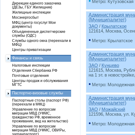
•
Метро: Кутузовская
Дирекции единого заказчика
(ДЕЗы, ГБУ Жилищник)
Жилищные инспекции
Администрация муни
Мосэнергосбыт
(Муниципалитет)
МФЦ (центр госуслуг Мои
ЗАО
/
Крылатское
документы)
121614, Москва, Осенн
Объединенные диспетчерские
службы (ОДС)
•
Метро: Крылатское
Службы одного окна (переехали в
МФЦ)
Центры приватизации
Администрация муни
Финансы и связь
(Муниципалитет)
ЗАО
/
Кунцево
Налоговые инспекции
121615, Москва, Рубл
Отделения Сбербанка РФ
на 1 эт. в новостройке
Почтовые отделения
Центры продаж и обслуживания
•
Метро: Молодежная
МГТС
Паспортно-визовые службы
Администрация муни
Паспортные столы (паспорт РФ)
(Муниципалитет)
(переехали в МФЦ)
ЗАО
/
Можайский
Управление по вопросам
миграции МВД (УФМС,
121596, Москва, ул. Ку
гражданство РФ, временное
проживание, вид на жительство)
•
Метро: Молодежная
Управление по вопросам
миграции МВД (УФМС, ОВИРы,
загранпаспорт)