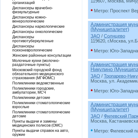
119607, Москва, Мичур
организаций
Диспансеры врачебно-
•
Метро: Проспект Ве
физкультурные
Диспансеры кожно-
венерологические
Администрация муни
Диспансеры наркологические
(Муниципалитет)
Диспансеры онкологические
ЗАО
/
Солнцево
Диспансеры
119620, г.Москва, ул.Б
противотуберкулезные
Диспансеры
•
психоневрологические
Метро: Юго-Западна
Женские районные консультации
Молочные кухни (молочно-
Администрация муни
раздаточные пункты)
Никулино (Муниципа
Московский городской фонд
обязательного медицинского
ЗАО
/
Тропарево-Ник
страхования (МГФОМС)
Москва, ул. Академика
Поликлиники ведомственные
Поликлиники городские,
•
Метро: Юго-Западна
амбулатории, МСЧ
Поликлиники детские
Поликлиники стоматологические
Администрация муни
взрослые
(Муниципалитет)
Поликлиники стоматологические
ЗАО
/
Филевский Пар
детские
Москва, Кастанаевская
Пункты выдачи и замены
медицинских полисов (ОМС)
•
Пункты выдачи справок на авто,
Метро: Филевский п
оружие