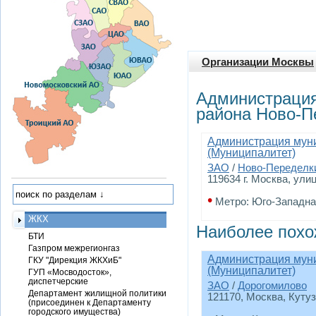
Организации Москвы
Администрация
района Ново-П
Администрация муни
(Муниципалитет)
ЗАО
/
Ново-Переделк
119634 г. Москва, ули
•
Метро: Юго-Западна
ЖКХ
Наиболее похо
БТИ
Газпром межрегионгаз
Администрация муни
ГКУ "Дирекция ЖКХиБ"
(Муниципалитет)
ГУП «Мосводосток»,
диспетчерские
ЗАО
/
Дорогомилово
Департамент жилищной политики
121170, Москва, Кутуз
(присоединен к Департаменту
городского имущества)