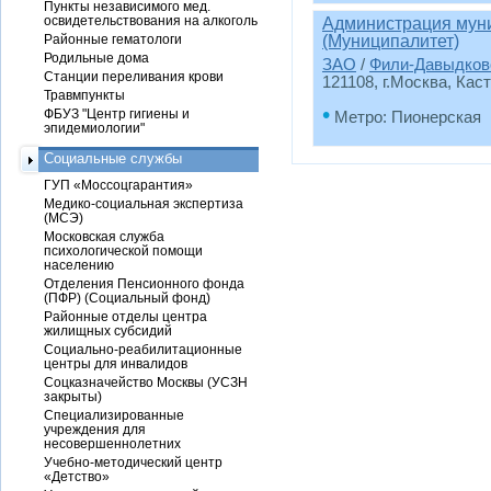
Пункты независимого мед.
освидетельствования на алкоголь
Администрация мун
Районные гематологи
(Муниципалитет)
Родильные дома
ЗАО
/
Фили-Давыдков
Станции переливания крови
121108, г.Москва, Каст
Травмпункты
•
ФБУЗ "Центр гигиены и
Метро: Пионерская
эпидемиологии"
Социальные службы
ГУП «Моссоцгарантия»
Медико-социальная экспертиза
(МСЭ)
Московская служба
психологической помощи
населению
Отделения Пенсионного фонда
(ПФР) (Социальный фонд)
Районные отделы центра
жилищных субсидий
Социально-реабилитационные
центры для инвалидов
Соцказначейство Москвы (УСЗН
закрыты)
Специализированные
учреждения для
несовершеннолетних
Учебно-методический центр
«Детство»