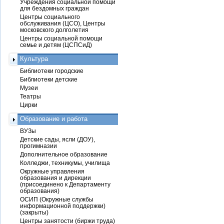
Учреждения социальной помощи
для бездомных граждан
Центры социального
обслуживания (ЦСО), Центры
московского долголетия
Центры социальной помощи
семье и детям (ЦСПСиД)
Культура
Библиотеки городские
Библиотеки детские
Музеи
Театры
Цирки
Образование и работа
ВУЗы
Детские сады, ясли (ДОУ),
прогимназии
Дополнительное образование
Колледжи, техникумы, училища
Окружные управления
образования и дирекции
(присоединено к Департаменту
образования)
ОСИП (Окружные службы
информационной поддержки)
(закрыты)
Центры занятости (биржи труда)