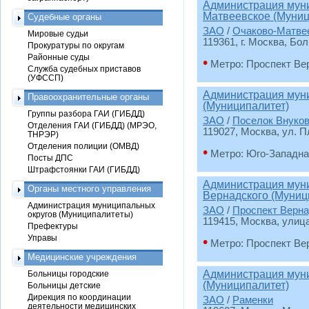
Администрация муни
Матвеевское (Муниц
Судебные органы
ЗАО
/
Очаково-Матве
Мировые судьи
119361, г. Москва, Б
Прокуратуры по округам
Районные суды
•
Метро: Проспект Ве
Служба судебных приставов
(УФССП)
Администрация муни
Правоохранительные органы
(Муниципалитет)
Группы разбора ГАИ (ГИБДД)
ЗАО
/
Поселок Внуко
Отделения ГАИ (ГИБДД) (МРЭО,
119027, Москва, ул. Пл
ТНРЭР)
Отделения полиции (ОМВД)
•
Метро: Юго-Западна
Посты ДПС
Штрафстоянки ГАИ (ГИБДД)
Администрация муни
Органы местного управления
Вернадского (Муниц
Администрация муниципальных
ЗАО
/
Проспект Верна
округов (Муниципалитеты)
119415, Москва, улиц
Префектуры
Управы
•
Метро: Проспект Ве
Медицинские учреждения
Администрация муни
Больницы городские
(Муниципалитет)
Больницы детские
Дирекция по координации
ЗАО
/
Раменки
деятельности медицинских