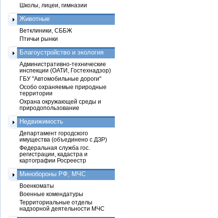
Школы, лицеи, гимназии
Животные
Ветклиники, СББЖ
Птичьи рынки
Благоустройство и экология
Административно-технические
инспекции (ОАТИ, Гостехнадзор)
ГБУ "Автомобильные дороги"
Особо охраняемые природные
территории
Охрана окружающей среды и
природопользование
Недвижимость
Департамент городского
имущества (объединено с ДЗР)
Федеральная служба гос.
регистрации, кадастра и
картографии Росреестр
Минобороны РФ, МЧС
Военкоматы
Военные комендатуры
Территориальные отделы
надзорной деятельности МЧС