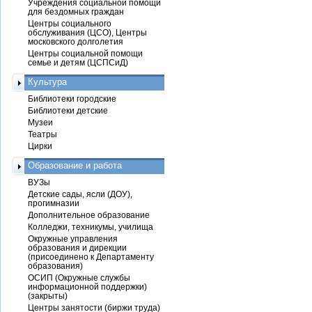
Учреждения социальной помощи
для бездомных граждан
Центры социального
обслуживания (ЦСО), Центры
московского долголетия
Центры социальной помощи
семье и детям (ЦСПСиД)
Культура
Библиотеки городские
Библиотеки детские
Музеи
Театры
Цирки
Образование и работа
ВУЗы
Детские сады, ясли (ДОУ),
прогимназии
Дополнительное образование
Колледжи, техникумы, училища
Окружные управления
образования и дирекции
(присоединено к Департаменту
образования)
ОСИП (Окружные службы
информационной поддержки)
(закрыты)
Центры занятости (биржи труда)