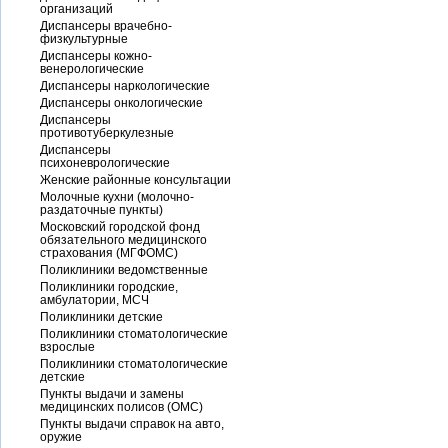
организаций
Диспансеры врачебно-
физкультурные
Диспансеры кожно-
венерологические
Диспансеры наркологические
Диспансеры онкологические
Диспансеры
противотуберкулезные
Диспансеры
психоневрологические
Женские районные консультации
Молочные кухни (молочно-
раздаточные пункты)
Московский городской фонд
обязательного медицинского
страхования (МГФОМС)
Поликлиники ведомственные
Поликлиники городские,
амбулатории, МСЧ
Поликлиники детские
Поликлиники стоматологические
взрослые
Поликлиники стоматологические
детские
Пункты выдачи и замены
медицинских полисов (ОМС)
Пункты выдачи справок на авто,
оружие