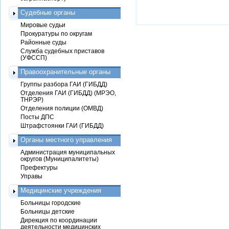
Судебные органы
Мировые судьи
Прокуратуры по округам
Районные суды
Служба судебных приставов
(УФССП)
Правоохранительные органы
Группы разбора ГАИ (ГИБДД)
Отделения ГАИ (ГИБДД) (МРЭО,
ТНРЭР)
Отделения полиции (ОМВД)
Посты ДПС
Штрафстоянки ГАИ (ГИБДД)
Органы местного управления
Администрация муниципальных
округов (Муниципалитеты)
Префектуры
Управы
Медицинские учреждения
Больницы городские
Больницы детские
Дирекция по координации
деятельности медицинских