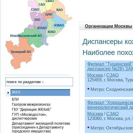
Организации Москвы
Диспансеры ко
Наиболее похо
Филиал "Тушинский"
диспансер №26) З
Москва
/
СЗАО
125459, г. Москва, Тур
•
Метро: Сходненская
ЖКХ
БТИ
Филиал "Хорошевск
Газпром межрегионгаз
венерологический д
ГКУ "Дирекция ЖКХиБ"
Москва
/
СЗАО
ГУП «Мосводосток»,
123060, г. Москва, ул
диспетчерские
Департамент жилищной политики
•
(присоединен к Департаменту
Метро: Октябрьское
городского имущества)