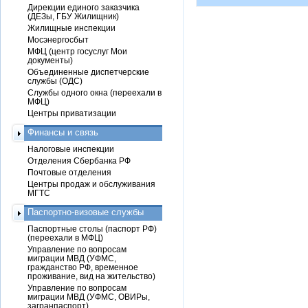
Дирекции единого заказчика
(ДЕЗы, ГБУ Жилищник)
Жилищные инспекции
Мосэнергосбыт
МФЦ (центр госуслуг Мои
документы)
Объединенные диспетчерские
службы (ОДС)
Службы одного окна (переехали в
МФЦ)
Центры приватизации
Финансы и связь
Налоговые инспекции
Отделения Сбербанка РФ
Почтовые отделения
Центры продаж и обслуживания
МГТС
Паспортно-визовые службы
Паспортные столы (паспорт РФ)
(переехали в МФЦ)
Управление по вопросам
миграции МВД (УФМС,
гражданство РФ, временное
проживание, вид на жительство)
Управление по вопросам
миграции МВД (УФМС, ОВИРы,
загранпаспорт)