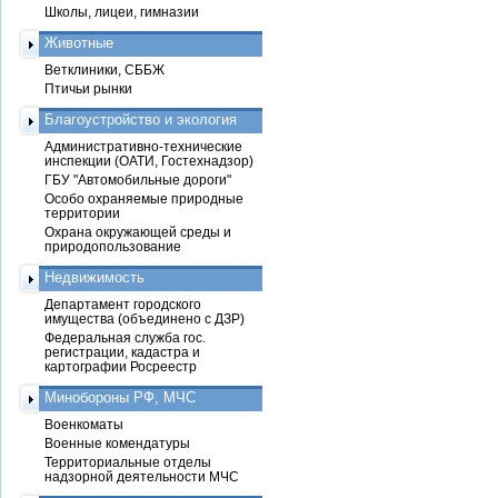
Школы, лицеи, гимназии
Животные
Ветклиники, СББЖ
Птичьи рынки
Благоустройство и экология
Административно-технические
инспекции (ОАТИ, Гостехнадзор)
ГБУ "Автомобильные дороги"
Особо охраняемые природные
территории
Охрана окружающей среды и
природопользование
Недвижимость
Департамент городского
имущества (объединено с ДЗР)
Федеральная служба гос.
регистрации, кадастра и
картографии Росреестр
Минобороны РФ, МЧС
Военкоматы
Военные комендатуры
Территориальные отделы
надзорной деятельности МЧС