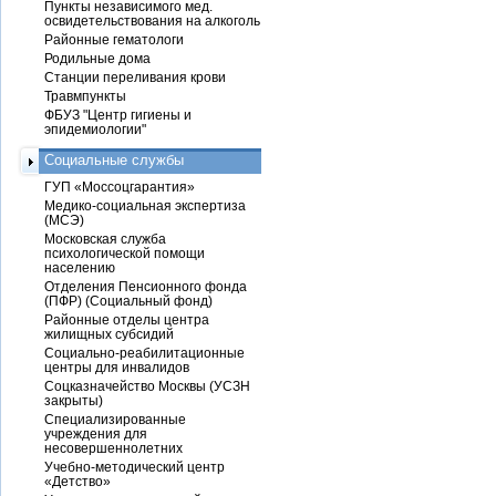
Пункты независимого мед.
освидетельствования на алкоголь
Районные гематологи
Родильные дома
Станции переливания крови
Травмпункты
ФБУЗ "Центр гигиены и
эпидемиологии"
Социальные службы
ГУП «Моссоцгарантия»
Медико-социальная экспертиза
(МСЭ)
Московская служба
психологической помощи
населению
Отделения Пенсионного фонда
(ПФР) (Социальный фонд)
Районные отделы центра
жилищных субсидий
Социально-реабилитационные
центры для инвалидов
Соцказначейство Москвы (УСЗН
закрыты)
Специализированные
учреждения для
несовершеннолетних
Учебно-методический центр
«Детство»