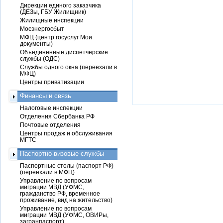
Дирекции единого заказчика
(ДЕЗы, ГБУ Жилищник)
Жилищные инспекции
Мосэнергосбыт
МФЦ (центр госуслуг Мои
документы)
Объединенные диспетчерские
службы (ОДС)
Службы одного окна (переехали в
МФЦ)
Центры приватизации
Финансы и связь
Налоговые инспекции
Отделения Сбербанка РФ
Почтовые отделения
Центры продаж и обслуживания
МГТС
Паспортно-визовые службы
Паспортные столы (паспорт РФ)
(переехали в МФЦ)
Управление по вопросам
миграции МВД (УФМС,
гражданство РФ, временное
проживание, вид на жительство)
Управление по вопросам
миграции МВД (УФМС, ОВИРы,
загранпаспорт)