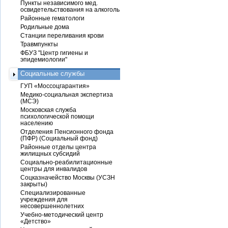
Пункты независимого мед.
освидетельствования на алкоголь
Районные гематологи
Родильные дома
Станции переливания крови
Травмпункты
ФБУЗ "Центр гигиены и
эпидемиологии"
Социальные службы
ГУП «Моссоцгарантия»
Медико-социальная экспертиза
(МСЭ)
Московская служба
психологической помощи
населению
Отделения Пенсионного фонда
(ПФР) (Социальный фонд)
Районные отделы центра
жилищных субсидий
Социально-реабилитационные
центры для инвалидов
Соцказначейство Москвы (УСЗН
закрыты)
Специализированные
учреждения для
несовершеннолетних
Учебно-методический центр
«Детство»