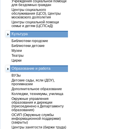
Учреждения социальной помощи
для бездомных граждан
Центры социального
обслуживания (ЦСО), Центры
московского долголетия
Центры социальной помощи
семье и детям (ЦСПСиД)
Культура
Библиотеки городские
Библиотеки детские
Музеи
Театры
Цирки
Образование и работа
ВУЗы
Детские сады, ясли (ДОУ),
прогимназии
Дополнительное образование
Колледжи, техникумы, училища
Окружные управления
образования и дирекции
(присоединено к Департаменту
образования)
ОСИП (Окружные службы
информационной поддержки)
(закрыты)
Центры занятости (биржи труда)