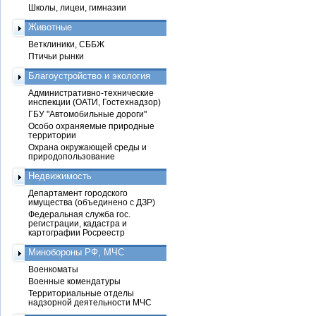
Школы, лицеи, гимназии
Животные
Ветклиники, СББЖ
Птичьи рынки
Благоустройство и экология
Административно-технические
инспекции (ОАТИ, Гостехнадзор)
ГБУ "Автомобильные дороги"
Особо охраняемые природные
территории
Охрана окружающей среды и
природопользование
Недвижимость
Департамент городского
имущества (объединено с ДЗР)
Федеральная служба гос.
регистрации, кадастра и
картографии Росреестр
Минобороны РФ, МЧС
Военкоматы
Военные комендатуры
Территориальные отделы
надзорной деятельности МЧС