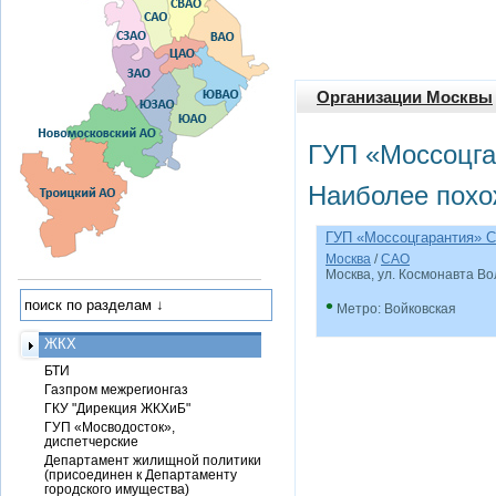
Организации Москвы
ГУП «Моссоцга
Наиболее похо
ГУП «Моссоцгарантия» 
Москва
/
САО
Москва, ул. Космонавта Вол
•
Метро: Войковская
ЖКХ
БТИ
Газпром межрегионгаз
ГКУ "Дирекция ЖКХиБ"
ГУП «Мосводосток»,
диспетчерские
Департамент жилищной политики
(присоединен к Департаменту
городского имущества)