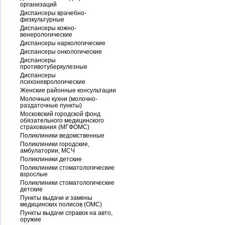
организаций
Диспансеры врачебно-
физкультурные
Диспансеры кожно-
венерологические
Диспансеры наркологические
Диспансеры онкологические
Диспансеры
противотуберкулезные
Диспансеры
психоневрологические
Женские районные консультации
Молочные кухни (молочно-
раздаточные пункты)
Московский городской фонд
обязательного медицинского
страхования (МГФОМС)
Поликлиники ведомственные
Поликлиники городские,
амбулатории, МСЧ
Поликлиники детские
Поликлиники стоматологические
взрослые
Поликлиники стоматологические
детские
Пункты выдачи и замены
медицинских полисов (ОМС)
Пункты выдачи справок на авто,
оружие