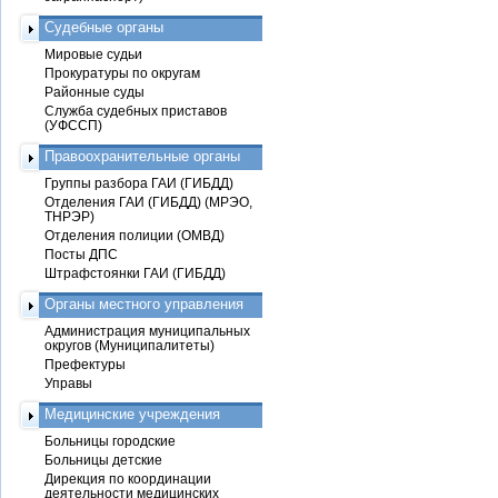
Судебные органы
Мировые судьи
Прокуратуры по округам
Районные суды
Служба судебных приставов
(УФССП)
Правоохранительные органы
Группы разбора ГАИ (ГИБДД)
Отделения ГАИ (ГИБДД) (МРЭО,
ТНРЭР)
Отделения полиции (ОМВД)
Посты ДПС
Штрафстоянки ГАИ (ГИБДД)
Органы местного управления
Администрация муниципальных
округов (Муниципалитеты)
Префектуры
Управы
Медицинские учреждения
Больницы городские
Больницы детские
Дирекция по координации
деятельности медицинских