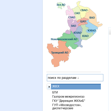
ЖКХ
БТИ
Газпром межрегионгаз
ГКУ "Дирекция ЖКХиБ"
ГУП «Мосводосток»,
диспетчерские