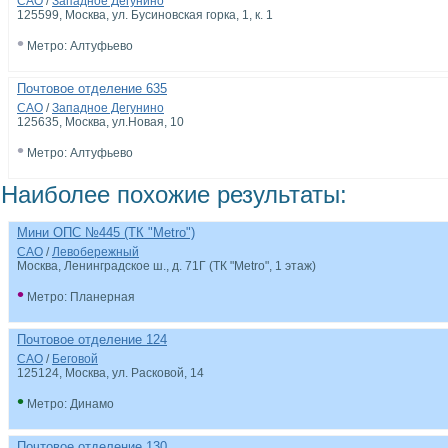
САО
/
Западное Дегунино
125599
, Москва, ул. Бусиновская горка, 1, к. 1
•
Метро: Алтуфьево
Почтовое отделение 635
САО
/
Западное Дегунино
125635
, Москва, ул.Новая, 10
•
Метро: Алтуфьево
Наиболее похожие результаты:
Мини ОПС №445 (ТК "Metro")
САО
/
Левобережный
Москва, Ленинградское ш., д. 71Г (ТК "Metro", 1 этаж)
•
Метро: Планерная
Почтовое отделение 124
САО
/
Беговой
125124
, Москва, ул. Расковой, 14
•
Метро: Динамо
Почтовое отделение 130