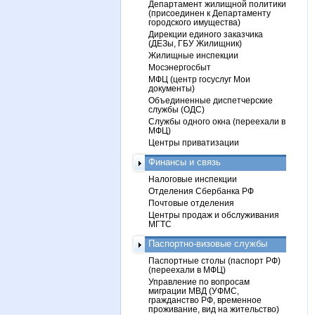
Департамент жилищной политики
(присоединен к Департаменту
городского имущества)
Дирекции единого заказчика
(ДЕЗы, ГБУ Жилищник)
Жилищные инспекции
Мосэнергосбыт
МФЦ (центр госуслуг Мои
документы)
Объединенные диспетчерские
службы (ОДС)
Службы одного окна (переехали в
МФЦ)
Центры приватизации
Финансы и связь
Налоговые инспекции
Отделения Сбербанка РФ
Почтовые отделения
Центры продаж и обслуживания
МГТС
Паспортно-визовые службы
Паспортные столы (паспорт РФ)
(переехали в МФЦ)
Управление по вопросам
миграции МВД (УФМС,
гражданство РФ, временное
проживание, вид на жительство)