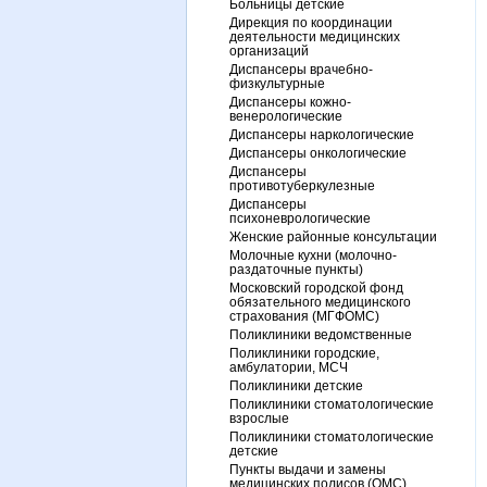
Больницы детские
Дирекция по координации
деятельности медицинских
организаций
Диспансеры врачебно-
физкультурные
Диспансеры кожно-
венерологические
Диспансеры наркологические
Диспансеры онкологические
Диспансеры
противотуберкулезные
Диспансеры
психоневрологические
Женские районные консультации
Молочные кухни (молочно-
раздаточные пункты)
Московский городской фонд
обязательного медицинского
страхования (МГФОМС)
Поликлиники ведомственные
Поликлиники городские,
амбулатории, МСЧ
Поликлиники детские
Поликлиники стоматологические
взрослые
Поликлиники стоматологические
детские
Пункты выдачи и замены
медицинских полисов (ОМС)