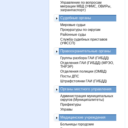
Управление по вопросам
миграции МВД (УФМС, ОВИРы,
загранпаспорт)
Судебные органы
Мировые судьи
Прокуратуры по округам
Районные суды
Служба судебных приставов
(УФССП)
Правоохранительные органы
Группы разбора ГАИ (ГИБДД)
Отделения ГАИ (ГИБДД) (МРЭО,
ТНРЭР)
Отделения полиции (ОМВД)
Посты ДПС
Штрафстоянки ГАИ (ГИБДД)
Органы местного управления
Администрация муниципальных
округов (Муниципалитеты)
Префектуры
Управы
Медицинские учреждения
Больницы городские