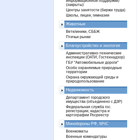
информационной поддержки)
(закрыты)
Центры занятости (биржи труда)
Школы, лицеи, гимназии
Животные
Ветклиники, СББЖ
Птичьи рынки
Благоустройство и экология
Административно-технические
инспекции (ОАТИ, Гостехнадзор)
ГБУ "Автомобильные дороги"
Особо охраняемые природные
территории
Охрана окружающей среды и
природопользование
Недвижимость
Департамент городского
имущества (объединено с ДЗР)
Федеральная служба гос.
регистрации, кадастра и
картографии Росреестр
Минобороны РФ, МЧС
Военкоматы
Военные комендатуры