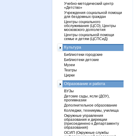
Учебно-методический центр
«Детство»
Учреждения социальной помощи
для бездомных граждан
Центры социального
обслуживания (ЦСО), Центры
московского долголетия
Центры социальной помощи
семье и детям (ЦСПСиД)
Культура
Библиотеки городские
Библиотеки детские
Музеи
Театры
Цирки
Образование и работа
ВУЗы
Детские сады, ясли (ДОУ),
прогимназии
Дополнительное образование
Колледжи, техникумы, училища
Окружные управления
образования и дирекции
(присоединено к Департаменту
образования)
ОСИП (Окружные службы