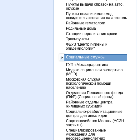
Пункты выдачи справок на авто,
оружие
Пункты независимого мед.
освидетельствования на алкоголь
Районные гематологи
Родильные дома
Станции переливания крови
Травмпункты
ФБУЗ "Центр гигиены и
эпидемиологии"
Социальные службы
ГУП «Моссоцгарантия»
Медико-социальная экспертиза
(МСЭ)
Московская служба
психологической помощи
населению
Отделения Пенсионного фонда
(ПФР) (Социальный фонд)
Районные отделы центра
жилищных субсидий
Социально-реабилитационные
центры для инвалидов
Соцказначейство Москвы (УСЗН
закрыты)
Специализированные
учреждения для
несовершеннолетних