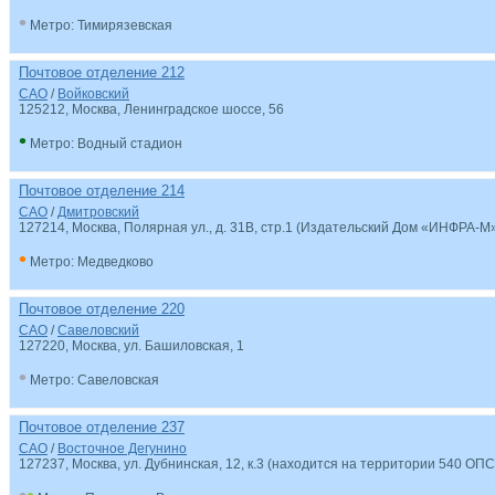
•
Метро: Тимирязевская
Почтовое отделение 212
САО
/
Войковский
125212
, Москва, Ленинградское шоссе, 56
•
Метро: Водный стадион
Почтовое отделение 214
САО
/
Дмитровский
127214
, Москва, Полярная ул., д. 31В, стр.1 (Издательский Дом «ИНФРА-М
•
Метро: Медведково
Почтовое отделение 220
САО
/
Савеловский
127220
, Москва, ул. Башиловская, 1
•
Метро: Савеловская
Почтовое отделение 237
САО
/
Восточное Дегунино
127237
, Москва, ул. Дубнинская, 12, к.3 (находится на территории 540 ОПС