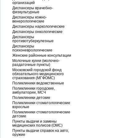
организаций
Диспансеры врачебно-
физкультурные
Диспансеры кожно-
венерологические
Диспансеры наркологические
Диспансеры онкологические
Диспансеры
противотуберкулезные
Диспансеры
психоневрологические
Женские районные консультации
Молочные кухни (молочно-
раздаточные пункты)
Московский городской фонд
обязательного медицинского
страхования (МГФОМС)
Поликлиники ведомственные
Поликлиники городские,
амбулатории, МСЧ
Поликлиники детские
Поликлиники стоматологические
взрослые
Поликлиники стоматологические
детские
Пункты выдачи и замены
медицинских полисов (ОМС)
Пункты выдачи справок на авто,
оружие