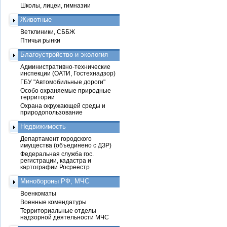
Школы, лицеи, гимназии
Животные
Ветклиники, СББЖ
Птичьи рынки
Благоустройство и экология
Административно-технические
инспекции (ОАТИ, Гостехнадзор)
ГБУ "Автомобильные дороги"
Особо охраняемые природные
территории
Охрана окружающей среды и
природопользование
Недвижимость
Департамент городского
имущества (объединено с ДЗР)
Федеральная служба гос.
регистрации, кадастра и
картографии Росреестр
Минобороны РФ, МЧС
Военкоматы
Военные комендатуры
Территориальные отделы
надзорной деятельности МЧС