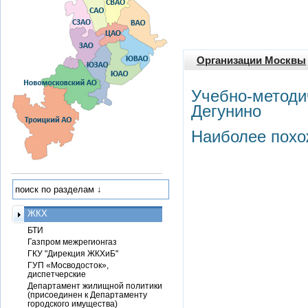
Организации Москвы
Учебно-методи
Дегунино
Наиболее похо
ЖКХ
БТИ
Газпром межрегионгаз
ГКУ "Дирекция ЖКХиБ"
ГУП «Мосводосток»,
диспетчерские
Департамент жилищной политики
(присоединен к Департаменту
городского имущества)