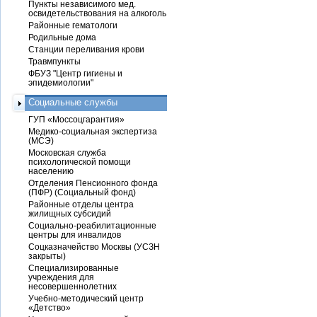
Пункты независимого мед.
освидетельствования на алкоголь
Районные гематологи
Родильные дома
Станции переливания крови
Травмпункты
ФБУЗ "Центр гигиены и
эпидемиологии"
Социальные службы
ГУП «Моссоцгарантия»
Медико-социальная экспертиза
(МСЭ)
Московская служба
психологической помощи
населению
Отделения Пенсионного фонда
(ПФР) (Социальный фонд)
Районные отделы центра
жилищных субсидий
Социально-реабилитационные
центры для инвалидов
Соцказначейство Москвы (УСЗН
закрыты)
Специализированные
учреждения для
несовершеннолетних
Учебно-методический центр
«Детство»