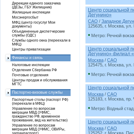
Дирекции единого заказчика
(ДЕЗы, ГБУ Жилищник)
Центр социальной п
Жилищные инспекции
Дегунино»
Мосэнергосбыт
САО
/
Западное Дегу
МФЦ (центр госуслуг Мои
125635, г. Москва, ул.
документы)
Объединенные диспетчерские
•
службы (ОДС)
Метро: Речной вокз
Службы одного окна (переехали в
МФЦ)
Центр социальной п
Центры приватизации
Дегунино» филиал 
Финансы и связь
Москва
/
САО
125475, г. Москва, ул.
Налоговые инспекции
Отделения Сбербанка РФ
•
Метро: Речной вокз
Почтовые отделения
Центры продаж и обслуживания
МГТС
Центр социальной п
Паспортно-визовые службы
Москва
/
САО
125183, г. Москва, пр
Паспортные столы (паспорт РФ)
(переехали в МФЦ)
•
Метро: Водный стад
Управление по вопросам
миграции МВД (УФМС,
гражданство РФ, временное
проживание, вид на жительство)
Центр социальной п
Управление по вопросам
Москва
/
САО
миграции МВД (УФМС, ОВИРы,
125252, г. Москва, Пе
загранпаспорт)