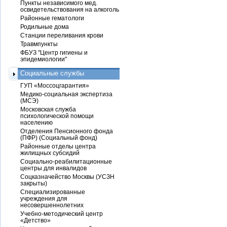
Пункты независимого мед.
освидетельствования на алкоголь
Районные гематологи
Родильные дома
Станции переливания крови
Травмпункты
ФБУЗ "Центр гигиены и
эпидемиологии"
Социальные службы
ГУП «Моссоцгарантия»
Медико-социальная экспертиза
(МСЭ)
Московская служба
психологической помощи
населению
Отделения Пенсионного фонда
(ПФР) (Социальный фонд)
Районные отделы центра
жилищных субсидий
Социально-реабилитационные
центры для инвалидов
Соцказначейство Москвы (УСЗН
закрыты)
Специализированные
учреждения для
несовершеннолетних
Учебно-методический центр
«Детство»