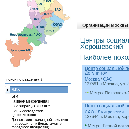
Организации Москвы
Центры социал
Хорошевский
Наиболее похо
Центр социальной п
Дегунино»
Москва
/
САО
127591, г.Москва, ул. 
ЖКХ
•
•
Метро: Петровско-
БТИ
Газпром межрегионгаз
Центр социальной п
ГКУ "Дирекция ЖКХиБ"
ГУП «Мосводосток»,
САО
/
Дмитровский
диспетчерские
127644, г. Москва, Кар
Департамент жилищной политики
(присоединен к Департаменту
•
Метро: Речной вокз
городского имущества)