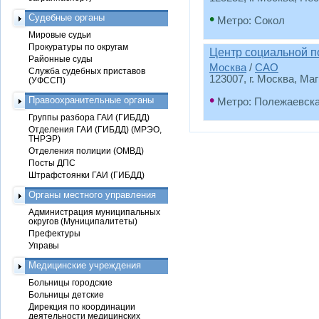
•
Судебные органы
Метро: Сокол
Мировые судьи
Прокуратуры по округам
Центр социальной п
Районные суды
Москва
/
САО
Служба судебных приставов
123007, г. Москва, Маг
(УФССП)
•
Правоохранительные органы
Метро: Полежаевск
Группы разбора ГАИ (ГИБДД)
Отделения ГАИ (ГИБДД) (МРЭО,
ТНРЭР)
Отделения полиции (ОМВД)
Посты ДПС
Штрафстоянки ГАИ (ГИБДД)
Органы местного управления
Администрация муниципальных
округов (Муниципалитеты)
Префектуры
Управы
Медицинские учреждения
Больницы городские
Больницы детские
Дирекция по координации
деятельности медицинских