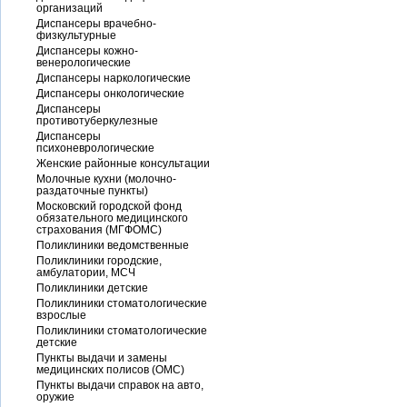
организаций
Диспансеры врачебно-
физкультурные
Диспансеры кожно-
венерологические
Диспансеры наркологические
Диспансеры онкологические
Диспансеры
противотуберкулезные
Диспансеры
психоневрологические
Женские районные консультации
Молочные кухни (молочно-
раздаточные пункты)
Московский городской фонд
обязательного медицинского
страхования (МГФОМС)
Поликлиники ведомственные
Поликлиники городские,
амбулатории, МСЧ
Поликлиники детские
Поликлиники стоматологические
взрослые
Поликлиники стоматологические
детские
Пункты выдачи и замены
медицинских полисов (ОМС)
Пункты выдачи справок на авто,
оружие