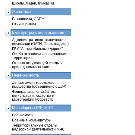
Школы, лицеи, гимназии
Животные
Ветклиники, СББЖ
Птичьи рынки
Благоустройство и экология
Административно-технические
инспекции (ОАТИ, Гостехнадзор)
ГБУ "Автомобильные дороги"
Особо охраняемые природные
территории
Охрана окружающей среды и
природопользование
Недвижимость
Департамент городского
имущества (объединено с ДЗР)
Федеральная служба гос.
регистрации, кадастра и
картографии Росреестр
Минобороны РФ, МЧС
Военкоматы
Военные комендатуры
Территориальные отделы
надзорной деятельности МЧС