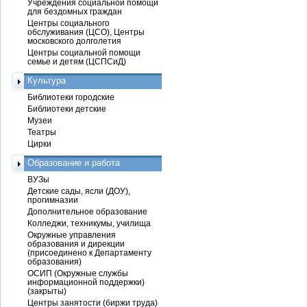
Учреждения социальной помощи
для бездомных граждан
Центры социального
обслуживания (ЦСО), Центры
московского долголетия
Центры социальной помощи
семье и детям (ЦСПСиД)
Культура
Библиотеки городские
Библиотеки детские
Музеи
Театры
Цирки
Образование и работа
ВУЗы
Детские сады, ясли (ДОУ),
прогимназии
Дополнительное образование
Колледжи, техникумы, училища
Окружные управления
образования и дирекции
(присоединено к Департаменту
образования)
ОСИП (Окружные службы
информационной поддержки)
(закрыты)
Центры занятости (биржи труда)