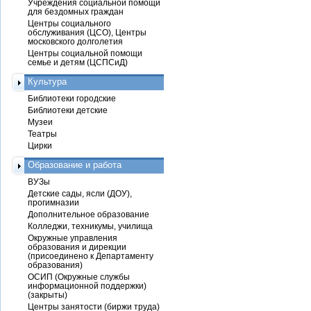
Учреждения социальной помощи
для бездомных граждан
Центры социального
обслуживания (ЦСО), Центры
московского долголетия
Центры социальной помощи
семье и детям (ЦСПСиД)
Культура
Библиотеки городские
Библиотеки детские
Музеи
Театры
Цирки
Образование и работа
ВУЗы
Детские сады, ясли (ДОУ),
прогимназии
Дополнительное образование
Колледжи, техникумы, училища
Окружные управления
образования и дирекции
(присоединено к Департаменту
образования)
ОСИП (Окружные службы
информационной поддержки)
(закрыты)
Центры занятости (биржи труда)