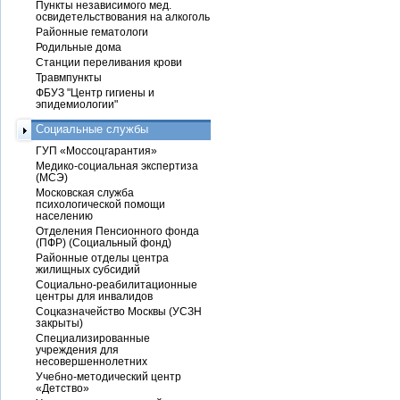
Пункты независимого мед.
освидетельствования на алкоголь
Районные гематологи
Родильные дома
Станции переливания крови
Травмпункты
ФБУЗ "Центр гигиены и
эпидемиологии"
Социальные службы
ГУП «Моссоцгарантия»
Медико-социальная экспертиза
(МСЭ)
Московская служба
психологической помощи
населению
Отделения Пенсионного фонда
(ПФР) (Социальный фонд)
Районные отделы центра
жилищных субсидий
Социально-реабилитационные
центры для инвалидов
Соцказначейство Москвы (УСЗН
закрыты)
Специализированные
учреждения для
несовершеннолетних
Учебно-методический центр
«Детство»