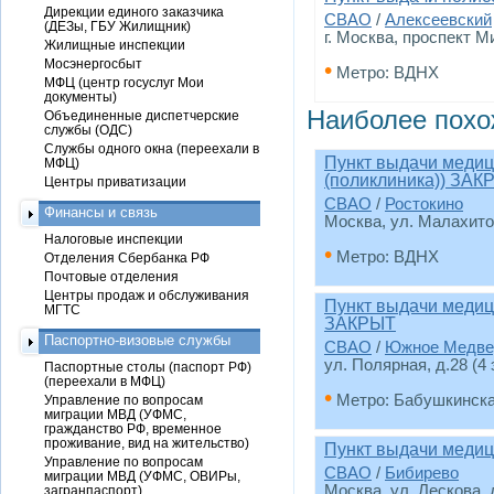
Дирекции единого заказчика
СВАО
/
Алексеевский
(ДЕЗы, ГБУ Жилищник)
г. Москва, проспект М
Жилищные инспекции
Мосэнергосбыт
•
Метро: ВДНХ
МФЦ (центр госуслуг Мои
документы)
Наиболее похо
Объединенные диспетчерские
службы (ОДС)
Службы одного окна (переехали в
Пункт выдачи медиц
МФЦ)
(поликлиника)) ЗАК
Центры приватизации
СВАО
/
Ростокино
Финансы и связь
Москва, ул. Малахитов
Налоговые инспекции
•
Метро: ВДНХ
Отделения Сбербанка РФ
Почтовые отделения
Центры продаж и обслуживания
Пункт выдачи медиц
МГТС
ЗАКРЫТ
Паспортно-визовые службы
СВАО
/
Южное Медве
ул. Полярная, д.28 (4 
Паспортные столы (паспорт РФ)
(переехали в МФЦ)
•
Метро: Бабушкинск
Управление по вопросам
миграции МВД (УФМС,
гражданство РФ, временное
проживание, вид на жительство)
Пункт выдачи медици
Управление по вопросам
СВАО
/
Бибирево
миграции МВД (УФМС, ОВИРы,
Москва, ул. Лескова, 
загранпаспорт)