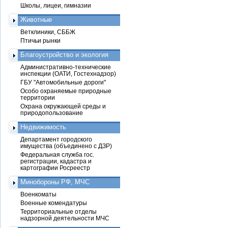
Школы, лицеи, гимназии
Животные
Ветклиники, СББЖ
Птичьи рынки
Благоустройство и экология
Административно-технические
инспекции (ОАТИ, Гостехнадзор)
ГБУ "Автомобильные дороги"
Особо охраняемые природные
территории
Охрана окружающей среды и
природопользование
Недвижимость
Департамент городского
имущества (объединено с ДЗР)
Федеральная служба гос.
регистрации, кадастра и
картографии Росреестр
Минобороны РФ, МЧС
Военкоматы
Военные комендатуры
Территориальные отделы
надзорной деятельности МЧС