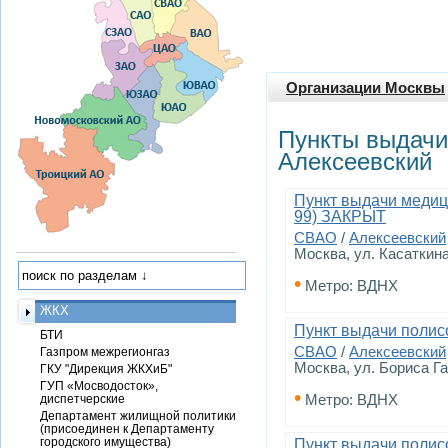
Организации Москвы
Пункты выдачи
Алексеевский
Пункт выдачи медиц
99) ЗАКРЫТ
СВАО
/
Алексеевский
Москва, ул. Касаткина
•
Метро: ВДНХ
ЖКХ
Пункт выдачи поли
БТИ
СВАО
/
Алексеевский
Газпром межрегионгаз
Москва, ул. Бориса Гал
ГКУ "Дирекция ЖКХиБ"
ГУП «Мосводосток»,
•
диспетчерские
Метро: ВДНХ
Департамент жилищной политики
(присоединен к Департаменту
городского имущества)
Пункт выдачи полис