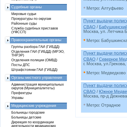
•
Судебные органы
Метро: Алтуфьево
Мировые судьи
Прокуратуры по округам
Пункт выдачи поли
Районные суды
СВАО
/
Бабушкински
Служба судебных приставов
Москва, ул. Летчика Б
(УФССП)
•
Правоохранительные органы
Метро: Бабушкинск
Группы разбора ГАИ (ГИБДД)
Отделения ГАИ (ГИБДД) (МРЭО,
Пункт выдачи полис
ТНРЭР)
СВАО
/
Северное Ме
Отделения полиции (ОМВД)
г. Москва, ул.Грекова,
Посты ДПС
Штрафстоянки ГАИ (ГИБДД)
•
Метро: Медведково
Органы местного управления
Администрация муниципальных
Пункт выдачи поли
округов (Муниципалитеты)
СВАО
/
Южное Медве
Префектуры
Москва, пр-д Дежнева, 
Управы
•
Метро: Отрадное
Медицинские учреждения
Больницы городские
Больницы детские
Дирекция по координации
деятельности медицинских