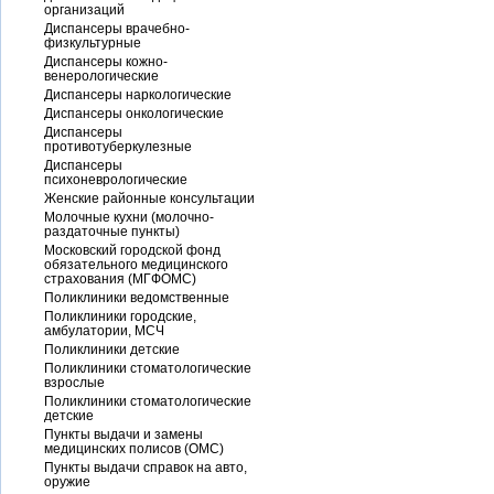
организаций
Диспансеры врачебно-
физкультурные
Диспансеры кожно-
венерологические
Диспансеры наркологические
Диспансеры онкологические
Диспансеры
противотуберкулезные
Диспансеры
психоневрологические
Женские районные консультации
Молочные кухни (молочно-
раздаточные пункты)
Московский городской фонд
обязательного медицинского
страхования (МГФОМС)
Поликлиники ведомственные
Поликлиники городские,
амбулатории, МСЧ
Поликлиники детские
Поликлиники стоматологические
взрослые
Поликлиники стоматологические
детские
Пункты выдачи и замены
медицинских полисов (ОМС)
Пункты выдачи справок на авто,
оружие