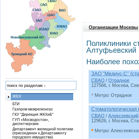
Организации Москвы
Поликлиники с
Алтуфьевский
Наиболее похо
ЗАО "Медиус-С" (ст
СВАО
/
Отрадное
127566, г. Москва, Сев
•
Метро: Отрадное
ЖКХ
БТИ
Стоматологическая
Газпром межрегионгаз
ГКУ "Дирекция ЖКХиБ"
СВАО
/
Алексеевский
ГУП «Мосводосток»,
129626, г. Москва, Ст
диспетчерские
•
Департамент жилищной политики
Метро: Алексеевска
(присоединен к Департаменту
городского имущества)