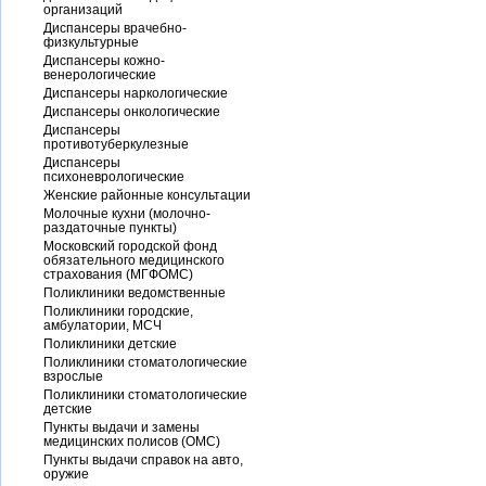
организаций
Диспансеры врачебно-
физкультурные
Диспансеры кожно-
венерологические
Диспансеры наркологические
Диспансеры онкологические
Диспансеры
противотуберкулезные
Диспансеры
психоневрологические
Женские районные консультации
Молочные кухни (молочно-
раздаточные пункты)
Московский городской фонд
обязательного медицинского
страхования (МГФОМС)
Поликлиники ведомственные
Поликлиники городские,
амбулатории, МСЧ
Поликлиники детские
Поликлиники стоматологические
взрослые
Поликлиники стоматологические
детские
Пункты выдачи и замены
медицинских полисов (ОМС)
Пункты выдачи справок на авто,
оружие