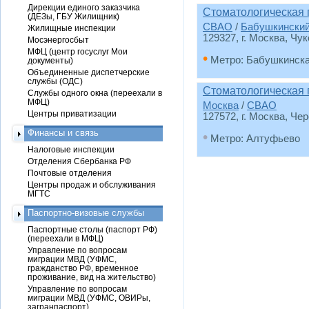
Дирекции единого заказчика
Стоматологическая
(ДЕЗы, ГБУ Жилищник)
СВАО
/
Бабушкински
Жилищные инспекции
129327, г. Москва, Чук
Мосэнергосбыт
МФЦ (центр госуслуг Мои
•
Метро: Бабушкинск
документы)
Объединенные диспетчерские
службы (ОДС)
Стоматологическая
Службы одного окна (переехали в
МФЦ)
Москва
/
СВАО
Центры приватизации
127572, г. Москва, Чер
Финансы и связь
•
Метро: Алтуфьево
Налоговые инспекции
Отделения Сбербанка РФ
Почтовые отделения
Центры продаж и обслуживания
МГТС
Паспортно-визовые службы
Паспортные столы (паспорт РФ)
(переехали в МФЦ)
Управление по вопросам
миграции МВД (УФМС,
гражданство РФ, временное
проживание, вид на жительство)
Управление по вопросам
миграции МВД (УФМС, ОВИРы,
загранпаспорт)