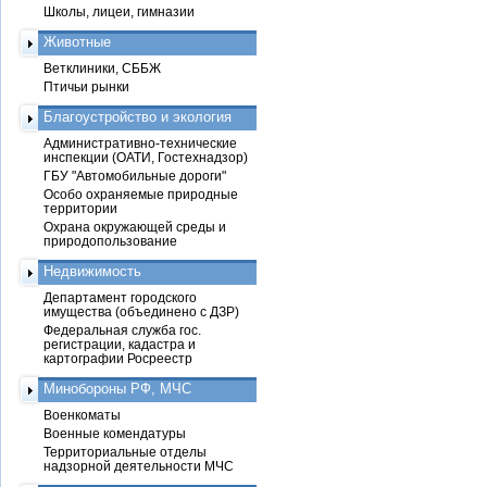
Школы, лицеи, гимназии
Животные
Ветклиники, СББЖ
Птичьи рынки
Благоустройство и экология
Административно-технические
инспекции (ОАТИ, Гостехнадзор)
ГБУ "Автомобильные дороги"
Особо охраняемые природные
территории
Охрана окружающей среды и
природопользование
Недвижимость
Департамент городского
имущества (объединено с ДЗР)
Федеральная служба гос.
регистрации, кадастра и
картографии Росреестр
Минобороны РФ, МЧС
Военкоматы
Военные комендатуры
Территориальные отделы
надзорной деятельности МЧС