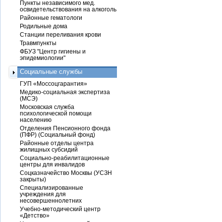
Пункты независимого мед.
освидетельствования на алкоголь
Районные гематологи
Родильные дома
Станции переливания крови
Травмпункты
ФБУЗ "Центр гигиены и
эпидемиологии"
Социальные службы
ГУП «Моссоцгарантия»
Медико-социальная экспертиза
(МСЭ)
Московская служба
психологической помощи
населению
Отделения Пенсионного фонда
(ПФР) (Социальный фонд)
Районные отделы центра
жилищных субсидий
Социально-реабилитационные
центры для инвалидов
Соцказначейство Москвы (УСЗН
закрыты)
Специализированные
учреждения для
несовершеннолетних
Учебно-методический центр
«Детство»