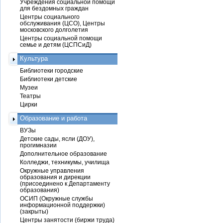
Учреждения социальной помощи
для бездомных граждан
Центры социального
обслуживания (ЦСО), Центры
московского долголетия
Центры социальной помощи
семье и детям (ЦСПСиД)
Культура
Библиотеки городские
Библиотеки детские
Музеи
Театры
Цирки
Образование и работа
ВУЗы
Детские сады, ясли (ДОУ),
прогимназии
Дополнительное образование
Колледжи, техникумы, училища
Окружные управления
образования и дирекции
(присоединено к Департаменту
образования)
ОСИП (Окружные службы
информационной поддержки)
(закрыты)
Центры занятости (биржи труда)