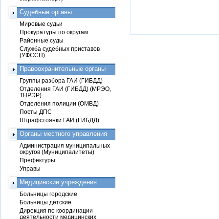
Судебные органы
Мировые судьи
Прокуратуры по округам
Районные суды
Служба судебных приставов
(УФССП)
Правоохранительные органы
Группы разбора ГАИ (ГИБДД)
Отделения ГАИ (ГИБДД) (МРЭО,
ТНРЭР)
Отделения полиции (ОМВД)
Посты ДПС
Штрафстоянки ГАИ (ГИБДД)
Органы местного управления
Администрация муниципальных
округов (Муниципалитеты)
Префектуры
Управы
Медицинские учреждения
Больницы городские
Больницы детские
Дирекция по координации
деятельности медицинских