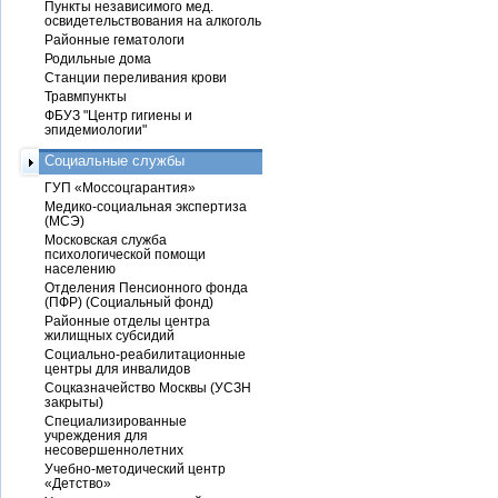
Пункты независимого мед.
освидетельствования на алкоголь
Районные гематологи
Родильные дома
Станции переливания крови
Травмпункты
ФБУЗ "Центр гигиены и
эпидемиологии"
Социальные службы
ГУП «Моссоцгарантия»
Медико-социальная экспертиза
(МСЭ)
Московская служба
психологической помощи
населению
Отделения Пенсионного фонда
(ПФР) (Социальный фонд)
Районные отделы центра
жилищных субсидий
Социально-реабилитационные
центры для инвалидов
Соцказначейство Москвы (УСЗН
закрыты)
Специализированные
учреждения для
несовершеннолетних
Учебно-методический центр
«Детство»