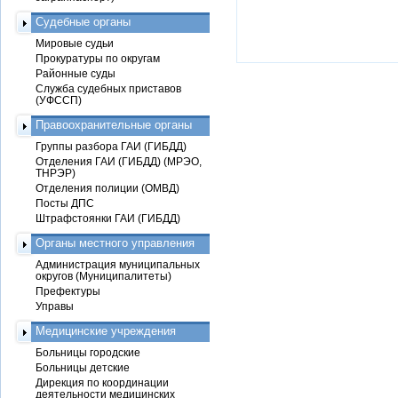
Судебные органы
Мировые судьи
Прокуратуры по округам
Районные суды
Служба судебных приставов
(УФССП)
Правоохранительные органы
Группы разбора ГАИ (ГИБДД)
Отделения ГАИ (ГИБДД) (МРЭО,
ТНРЭР)
Отделения полиции (ОМВД)
Посты ДПС
Штрафстоянки ГАИ (ГИБДД)
Органы местного управления
Администрация муниципальных
округов (Муниципалитеты)
Префектуры
Управы
Медицинские учреждения
Больницы городские
Больницы детские
Дирекция по координации
деятельности медицинских