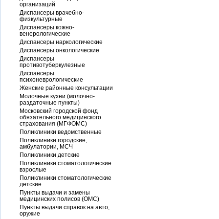
организаций
Диспансеры врачебно-
физкультурные
Диспансеры кожно-
венерологические
Диспансеры наркологические
Диспансеры онкологические
Диспансеры
противотуберкулезные
Диспансеры
психоневрологические
Женские районные консультации
Молочные кухни (молочно-
раздаточные пункты)
Московский городской фонд
обязательного медицинского
страхования (МГФОМС)
Поликлиники ведомственные
Поликлиники городские,
амбулатории, МСЧ
Поликлиники детские
Поликлиники стоматологические
взрослые
Поликлиники стоматологические
детские
Пункты выдачи и замены
медицинских полисов (ОМС)
Пункты выдачи справок на авто,
оружие