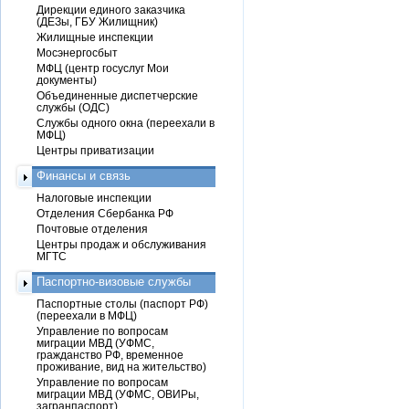
Дирекции единого заказчика
(ДЕЗы, ГБУ Жилищник)
Жилищные инспекции
Мосэнергосбыт
МФЦ (центр госуслуг Мои
документы)
Объединенные диспетчерские
службы (ОДС)
Службы одного окна (переехали в
МФЦ)
Центры приватизации
Финансы и связь
Налоговые инспекции
Отделения Сбербанка РФ
Почтовые отделения
Центры продаж и обслуживания
МГТС
Паспортно-визовые службы
Паспортные столы (паспорт РФ)
(переехали в МФЦ)
Управление по вопросам
миграции МВД (УФМС,
гражданство РФ, временное
проживание, вид на жительство)
Управление по вопросам
миграции МВД (УФМС, ОВИРы,
загранпаспорт)