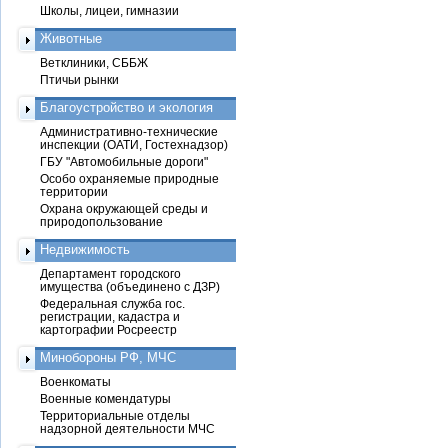
Школы, лицеи, гимназии
Животные
Ветклиники, СББЖ
Птичьи рынки
Благоустройство и экология
Административно-технические
инспекции (ОАТИ, Гостехнадзор)
ГБУ "Автомобильные дороги"
Особо охраняемые природные
территории
Охрана окружающей среды и
природопользование
Недвижимость
Департамент городского
имущества (объединено с ДЗР)
Федеральная служба гос.
регистрации, кадастра и
картографии Росреестр
Минобороны РФ, МЧС
Военкоматы
Военные комендатуры
Территориальные отделы
надзорной деятельности МЧС