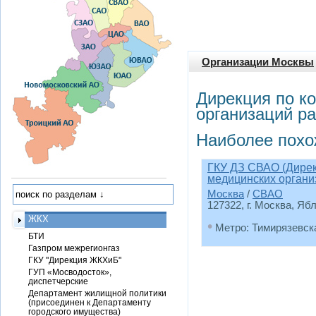
Организации Москвы
Дирекция по к
организаций р
Наиболее похо
ГКУ ДЗ СВАО (Дирек
медицинских органи
Москва
/
СВАО
127322, г. Москва, Ябл
ЖКХ
•
Метро: Тимирязевск
БТИ
Газпром межрегионгаз
ГКУ "Дирекция ЖКХиБ"
ГУП «Мосводосток»,
диспетчерские
Департамент жилищной политики
(присоединен к Департаменту
городского имущества)