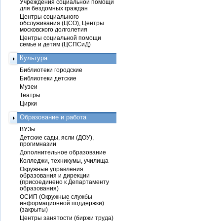
Учреждения социальной помощи
для бездомных граждан
Центры социального
обслуживания (ЦСО), Центры
московского долголетия
Центры социальной помощи
семье и детям (ЦСПСиД)
Культура
Библиотеки городские
Библиотеки детские
Музеи
Театры
Цирки
Образование и работа
ВУЗы
Детские сады, ясли (ДОУ),
прогимназии
Дополнительное образование
Колледжи, техникумы, училища
Окружные управления
образования и дирекции
(присоединено к Департаменту
образования)
ОСИП (Окружные службы
информационной поддержки)
(закрыты)
Центры занятости (биржи труда)