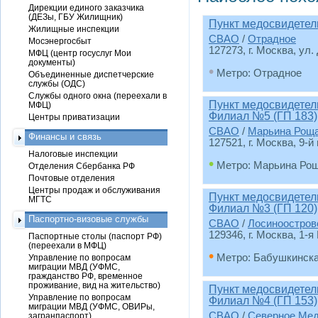
Дирекции единого заказчика
(ДЕЗы, ГБУ Жилищник)
Пункт медосвидетел
Жилищные инспекции
СВАО
/
Отрадное
Мосэнергосбыт
127273, г. Москва, ул.
МФЦ (центр госуслуг Мои
документы)
•
Метро: Отрадное
Объединенные диспетчерские
службы (ОДС)
Службы одного окна (переехали в
Пункт медосвидетел
МФЦ)
Филиал №5 (ГП 183)
Центры приватизации
СВАО
/
Марьина Рощ
Финансы и связь
127521, г. Москва, 9-
Налоговые инспекции
•
Метро: Марьина Ро
Отделения Сбербанка РФ
Почтовые отделения
Центры продаж и обслуживания
Пункт медосвидетел
МГТС
Филиал №3 (ГП 120)
Паспортно-визовые службы
СВАО
/
Лосиноостров
129346, г. Москва, 1-я
Паспортные столы (паспорт РФ)
(переехали в МФЦ)
•
Метро: Бабушкинск
Управление по вопросам
миграции МВД (УФМС,
гражданство РФ, временное
проживание, вид на жительство)
Пункт медосвидетел
Управление по вопросам
Филиал №4 (ГП 153)
миграции МВД (УФМС, ОВИРы,
СВАО
/
Северное Ме
загранпаспорт)