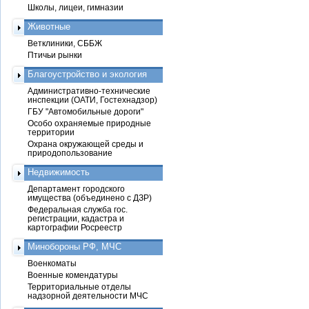
Школы, лицеи, гимназии
Животные
Ветклиники, СББЖ
Птичьи рынки
Благоустройство и экология
Административно-технические
инспекции (ОАТИ, Гостехнадзор)
ГБУ "Автомобильные дороги"
Особо охраняемые природные
территории
Охрана окружающей среды и
природопользование
Недвижимость
Департамент городского
имущества (объединено с ДЗР)
Федеральная служба гос.
регистрации, кадастра и
картографии Росреестр
Минобороны РФ, МЧС
Военкоматы
Военные комендатуры
Территориальные отделы
надзорной деятельности МЧС