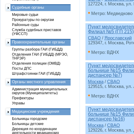
127224, г. Москва, ул. 
Судебные органы
•
Метро: Медведково
Мировые судьи
Прокуратуры по округам
Районные суды
Пункт медосвидетел
Служба судебных приставов
Филиал №5 (ГП 215)
(УФССП)
СВАО
/
Ярославский
Правоохранительные органы
129347, г. Москва, Рот
Группы разбора ГАИ (ГИБДД)
•
Метро: ВДНХ
Отделения ГАИ (ГИБДД) (МРЭО,
ТНРЭР)
Отделения полиции (ОМВД)
Пункт медосвидетел
Посты ДПС
больнице №15 Фили
Штрафстоянки ГАИ (ГИБДД)
диспансер №7)
Москва
/
СВАО
Органы местного управления
129515, г. Москва, ул.
Администрация муниципальных
округов (Муниципалитеты)
•
Метро: ВДНХ
Префектуры
Управы
Пункт медосвидетел
Медицинские учреждения
больнице №15 Фили
диспансер №16)
Больницы городские
Больницы детские
Москва
/
СВАО
Дирекция по координации
129226, г. Москва, ул. 
деятельности медицинских