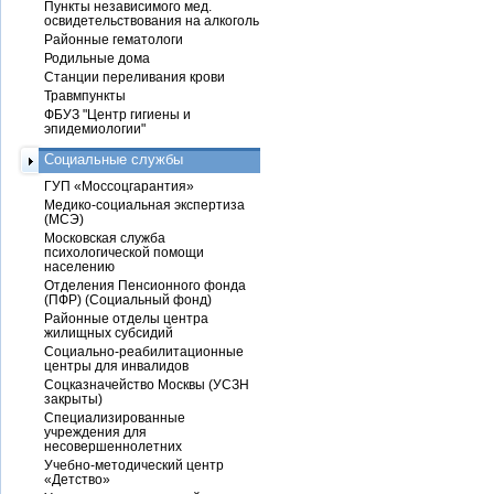
Пункты независимого мед.
освидетельствования на алкоголь
Районные гематологи
Родильные дома
Станции переливания крови
Травмпункты
ФБУЗ "Центр гигиены и
эпидемиологии"
Социальные службы
ГУП «Моссоцгарантия»
Медико-социальная экспертиза
(МСЭ)
Московская служба
психологической помощи
населению
Отделения Пенсионного фонда
(ПФР) (Социальный фонд)
Районные отделы центра
жилищных субсидий
Социально-реабилитационные
центры для инвалидов
Соцказначейство Москвы (УСЗН
закрыты)
Специализированные
учреждения для
несовершеннолетних
Учебно-методический центр
«Детство»