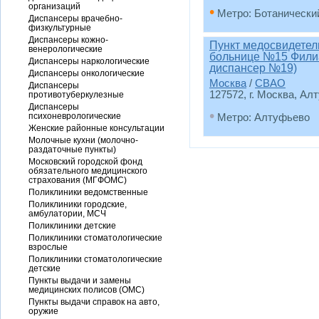
организаций
•
Метро: Ботанически
Диспансеры врачебно-
физкультурные
Диспансеры кожно-
Пункт медосвидетел
венерологические
больнице №15 Фили
Диспансеры наркологические
диспансер №19)
Диспансеры онкологические
Москва
/
СВАО
Диспансеры
127572, г. Москва, Ал
противотуберкулезные
Диспансеры
•
психоневрологические
Метро: Алтуфьево
Женские районные консультации
Молочные кухни (молочно-
раздаточные пункты)
Московский городской фонд
обязательного медицинского
страхования (МГФОМС)
Поликлиники ведомственные
Поликлиники городские,
амбулатории, МСЧ
Поликлиники детские
Поликлиники стоматологические
взрослые
Поликлиники стоматологические
детские
Пункты выдачи и замены
медицинских полисов (ОМС)
Пункты выдачи справок на авто,
оружие