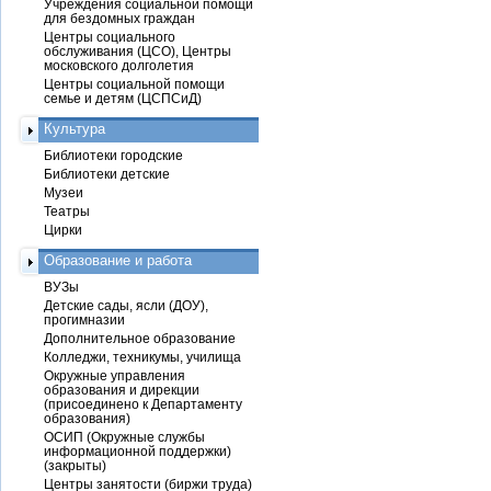
Учреждения социальной помощи
для бездомных граждан
Центры социального
обслуживания (ЦСО), Центры
московского долголетия
Центры социальной помощи
семье и детям (ЦСПСиД)
Культура
Библиотеки городские
Библиотеки детские
Музеи
Театры
Цирки
Образование и работа
ВУЗы
Детские сады, ясли (ДОУ),
прогимназии
Дополнительное образование
Колледжи, техникумы, училища
Окружные управления
образования и дирекции
(присоединено к Департаменту
образования)
ОСИП (Окружные службы
информационной поддержки)
(закрыты)
Центры занятости (биржи труда)