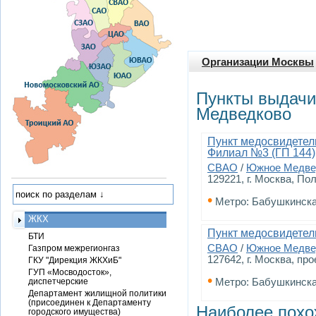
Организации Москвы
Пункты выдачи
Медведково
Пункт медосвидетел
Филиал №3 (ГП 144)
СВАО
/
Южное Медве
129221, г. Москва, Пол
•
Метро: Бабушкинск
ЖКХ
Пункт медосвидетел
БТИ
СВАО
/
Южное Медве
Газпром межрегионгаз
127642, г. Москва, пр
ГКУ "Дирекция ЖКХиБ"
ГУП «Мосводосток»,
•
диспетчерские
Метро: Бабушкинск
Департамент жилищной политики
(присоединен к Департаменту
Наиболее похо
городского имущества)