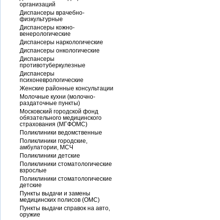
организаций
Диспансеры врачебно-
физкультурные
Диспансеры кожно-
венерологические
Диспансеры наркологические
Диспансеры онкологические
Диспансеры
противотуберкулезные
Диспансеры
психоневрологические
Женские районные консультации
Молочные кухни (молочно-
раздаточные пункты)
Московский городской фонд
обязательного медицинского
страхования (МГФОМС)
Поликлиники ведомственные
Поликлиники городские,
амбулатории, МСЧ
Поликлиники детские
Поликлиники стоматологические
взрослые
Поликлиники стоматологические
детские
Пункты выдачи и замены
медицинских полисов (ОМС)
Пункты выдачи справок на авто,
оружие