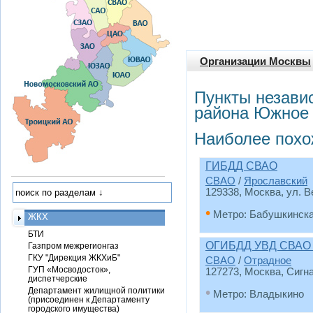
Организации Москвы
Пункты незави
района Южное
Наиболее похо
ГИБДД СВАО
СВАО
/
Ярославский
129338, Москва, ул. Ве
•
Метро: Бабушкинск
ЖКХ
БТИ
ОГИБДД УВД СВАО г
Газпром межрегионгаз
ГКУ "Дирекция ЖКХиБ"
СВАО
/
Отрадное
ГУП «Мосводосток»,
127273, Москва, Сигн
диспетчерские
•
Департамент жилищной политики
Метро: Владыкино
(присоединен к Департаменту
городского имущества)