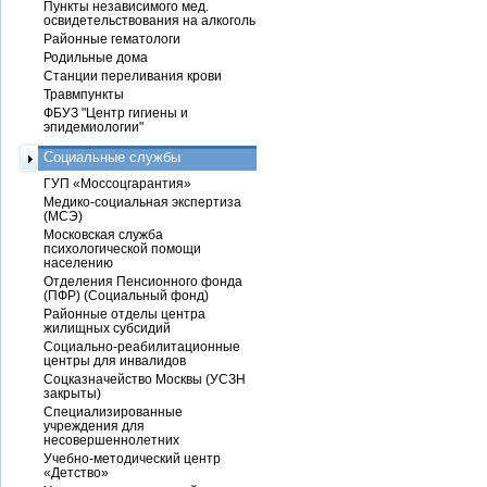
Пункты независимого мед.
освидетельствования на алкоголь
Районные гематологи
Родильные дома
Станции переливания крови
Травмпункты
ФБУЗ "Центр гигиены и
эпидемиологии"
Социальные службы
ГУП «Моссоцгарантия»
Медико-социальная экспертиза
(МСЭ)
Московская служба
психологической помощи
населению
Отделения Пенсионного фонда
(ПФР) (Социальный фонд)
Районные отделы центра
жилищных субсидий
Социально-реабилитационные
центры для инвалидов
Соцказначейство Москвы (УСЗН
закрыты)
Специализированные
учреждения для
несовершеннолетних
Учебно-методический центр
«Детство»