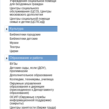
Учреждения социальной помощи
для бездомных граждан
Центры социального
обслуживания (ЦСО), Центры
московского долголетия
Центры социальной помощи
семье и детям (ЦСПСиД)
Культура
Библиотеки городские
Библиотеки детские
Музеи
Театры
Цирки
Образование и работа
ВУЗы
Детские сады, ясли (ДОУ),
прогимназии
Дополнительное образование
Колледжи, техникумы, училища
Окружные управления
образования и дирекции
(присоединено к Департаменту
образования)
ОСИП (Окружные службы
информационной поддержки)
(закрыты)
Центры занятости (биржи труда)