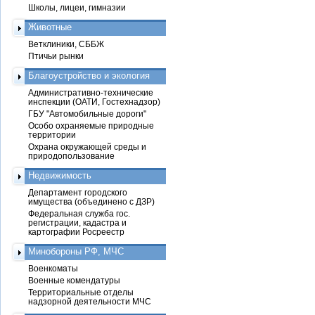
Школы, лицеи, гимназии
Животные
Ветклиники, СББЖ
Птичьи рынки
Благоустройство и экология
Административно-технические
инспекции (ОАТИ, Гостехнадзор)
ГБУ "Автомобильные дороги"
Особо охраняемые природные
территории
Охрана окружающей среды и
природопользование
Недвижимость
Департамент городского
имущества (объединено с ДЗР)
Федеральная служба гос.
регистрации, кадастра и
картографии Росреестр
Минобороны РФ, МЧС
Военкоматы
Военные комендатуры
Территориальные отделы
надзорной деятельности МЧС