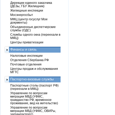
Дирекции единого заказчика
(ДЕЗы, ГБУ Жилищник)
Жилищные инспекции
Мосэнергосбыт
МФЦ (центр госуслуг Мои
документы)
Объединенные диспетчерские
службы (ОДС)
Службы одного окна (переехали в
МФЦ)
Центры приватизации
Финансы и связь
Налоговые инспекции
Отделения Сбербанка РФ
Почтовые отделения
Центры продаж и обслуживания
МГТС
Паспортно-визовые службы
Паспортные столы (паспорт РФ)
(переехали в МФЦ)
Управление по вопросам
миграции МВД (УФМС,
гражданство РФ, временное
проживание, вид на жительство)
Управление по вопросам
миграции МВД (УФМС, ОВИРы,
загранпаспорт)