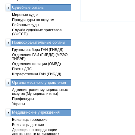
Судебные органы
Мировые судьи
Прокуратуры по округам
Районные суды
Служба судебных приставов
(УФССП)
Правоохранительные органы
Группы разбора ГАИ (ГИБДД)
Отделения ГАИ (ГИБДД) (МРЭО,
ТНРЭР)
Отделения полиции (ОМВД)
Посты ДПС
Штрафстоянки ГАИ (ГИБДД)
Органы местного управления
Администрация муниципальных
округов (Муниципалитеты)
Префектуры
Управы
Медицинские учреждения
Больницы городские
Больницы детские
Дирекция по координации
деятельности медицинских