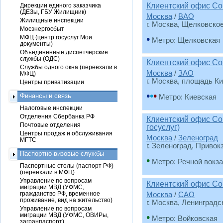
Клиентский офис Со
Дирекции единого заказчика
(ДЕЗы, ГБУ Жилищник)
Москва
/
ВАО
Жилищные инспекции
г. Москва, Щелковское
Мосэнергосбыт
•
МФЦ (центр госуслуг Мои
Метро: Щелковская
документы)
Объединенные диспетчерские
службы (ОДС)
Клиентский офис Со
Службы одного окна (переехали в
Москва
/
ЗАО
МФЦ)
г. Москва, площадь Ки
Центры приватизации
•
•
•
Финансы и связь
Метро: Киевская
Налоговые инспекции
Отделения Сбербанка РФ
Клиентский офис Со
Почтовые отделения
госуслуг)
Центры продаж и обслуживания
Москва
/
Зеленоград
МГТС
г. Зеленоград, Привок
Паспортно-визовые службы
•
Метро: Речной вокз
Паспортные столы (паспорт РФ)
(переехали в МФЦ)
Управление по вопросам
Клиентский офис Со
миграции МВД (УФМС,
гражданство РФ, временное
Москва
/
САО
проживание, вид на жительство)
г. Москва, Ленинградск
Управление по вопросам
миграции МВД (УФМС, ОВИРы,
•
Метро: Войковская
загранпаспорт)