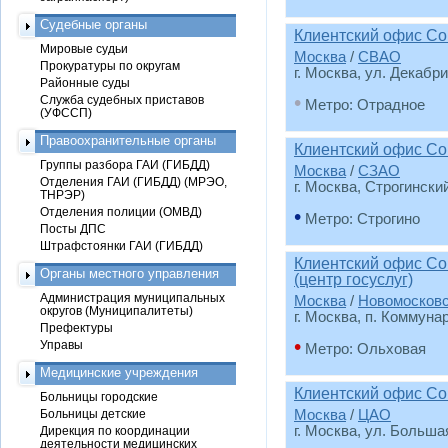
Судебные органы
Клиентский офис Со
Мировые судьи
Москва
/
СВАО
Прокуратуры по округам
г. Москва, ул. Декабри
Районные суды
•
Служба судебных приставов
Метро: Отрадное
(УФССП)
Правоохранительные органы
Клиентский офис Со
Группы разбора ГАИ (ГИБДД)
Москва
/
СЗАО
Отделения ГАИ (ГИБДД) (МРЭО,
г. Москва, Строгински
ТНРЭР)
Отделения полиции (ОМВД)
•
Метро: Строгино
Посты ДПС
Штрафстоянки ГАИ (ГИБДД)
Клиентский офис Со
Органы местного управления
(центр госуслуг)
Администрация муниципальных
Москва
/
Новомосков
округов (Муниципалитеты)
г. Москва, п. Коммунар
Префектуры
•
Управы
Метро: Ольховая
Медицинские учреждения
Клиентский офис Со
Больницы городские
Больницы детские
Москва
/
ЦАО
г. Москва, ул. Больша
Дирекция по координации
деятельности медицинских