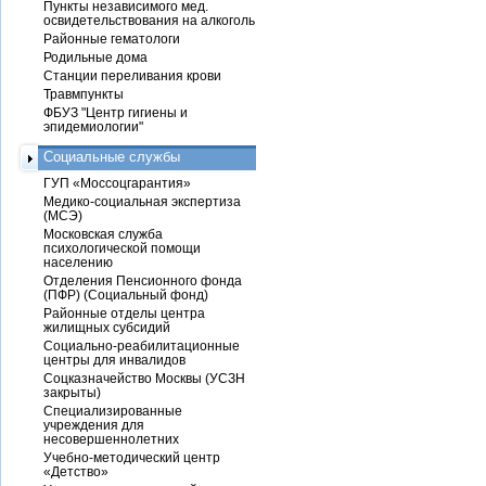
Пункты независимого мед.
освидетельствования на алкоголь
Районные гематологи
Родильные дома
Станции переливания крови
Травмпункты
ФБУЗ "Центр гигиены и
эпидемиологии"
Социальные службы
ГУП «Моссоцгарантия»
Медико-социальная экспертиза
(МСЭ)
Московская служба
психологической помощи
населению
Отделения Пенсионного фонда
(ПФР) (Социальный фонд)
Районные отделы центра
жилищных субсидий
Социально-реабилитационные
центры для инвалидов
Соцказначейство Москвы (УСЗН
закрыты)
Специализированные
учреждения для
несовершеннолетних
Учебно-методический центр
«Детство»