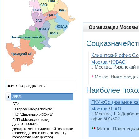
Организации Москвы
Соцказначейст
Клиентский офис Со
Москва
/
ЮВАО
г. Москва, Рязанский п
•
Метро: Нижегородск
Наиболее похо
ЖКХ
ГКУ «Социальное ка
БТИ
Москва
/
ЦАО
Газпром межрегионгаз
г. Москва, 1-й Дербене
ГКУ "Дирекция ЖКХиБ"
офис 501/502
ГУП «Мосводосток»,
диспетчерские
•
•
Метро: Павелецкая
Департамент жилищной политики
(присоединен к Департаменту
городского имущества)