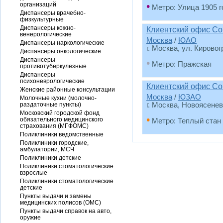
•
организаций
Метро: Улица 1905 г
Диспансеры врачебно-
физкультурные
Диспансеры кожно-
Клиентский офис Со
венерологические
Москва
/
ЮАО
Диспансеры наркологические
г. Москва, ул. Кирово
Диспансеры онкологические
Диспансеры
•
Метро: Пражская
противотуберкулезные
Диспансеры
психоневрологические
Клиентский офис Со
Женские районные консультации
Москва
/
ЮЗАО
Молочные кухни (молочно-
раздаточные пункты)
г. Москва, Новоясенев
Московский городской фонд
•
обязательного медицинского
Метро: Теплый стан
страхования (МГФОМС)
Поликлиники ведомственные
Поликлиники городские,
амбулатории, МСЧ
Поликлиники детские
Поликлиники стоматологические
взрослые
Поликлиники стоматологические
детские
Пункты выдачи и замены
медицинских полисов (ОМС)
Пункты выдачи справок на авто,
оружие