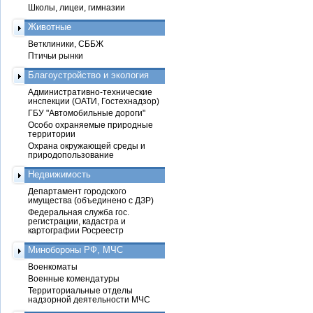
Школы, лицеи, гимназии
Животные
Ветклиники, СББЖ
Птичьи рынки
Благоустройство и экология
Административно-технические
инспекции (ОАТИ, Гостехнадзор)
ГБУ "Автомобильные дороги"
Особо охраняемые природные
территории
Охрана окружающей среды и
природопользование
Недвижимость
Департамент городского
имущества (объединено с ДЗР)
Федеральная служба гос.
регистрации, кадастра и
картографии Росреестр
Минобороны РФ, МЧС
Военкоматы
Военные комендатуры
Территориальные отделы
надзорной деятельности МЧС