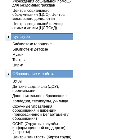
Учреждения социальной помощи
для бездомных граждан
Центры социального
обслуживания (ЦСО), Центры
московского долголетия
Центры социальной помощи
семье и детям (ЦСПСиД)
Культура
Библиотеки городские
Библиотеки детские
Музеи
Театры
Цирки
Образование и работа
ВУЗы
Детские сады, ясли (ДОУ),
прогимназии
Дополнительное образование
Колледжи, техникумы, училища
Окружные управления
образования и дирекции
(присоединено к Департаменту
образования)
ОСИП (Окружные службы
информационной поддержки)
(закрыты)
Центры занятости (биржи труда)