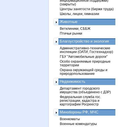
информационной поддержки)
(закрыты)
Центры занятости (биржи труда)
Школы, лицеи, гимназии
Животные
Ветклиники, СББЖ
Птичьи рынки
Благоустройство и экология
Административно-технические
инспекции (ОАТИ, Гостехнадзор)
ГБУ "Автомобильные дороги"
Особо охраняемые природные
территории
Охрана окружающей среды и
природопользование
Недвижимость
Департамент городского
имущества (объединено с ДЗР)
Федеральная служба гос.
регистрации, кадастра и
картографии Росреестр
Минобороны РФ, МЧС
Военкоматы
Военные комендатуры