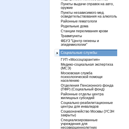
Пункты выдачи справок на авто,
оружие
Пункты независимого мед.
освидетельствования на алкоголь
Районные гематологи
Родильные дома
Станции переливания крови
Травмпункты
ФБУЗ "Центр гигиены и
эпидемиологии"
Социальные службы
ГУП «Моссоцгарантия»
Медико-социальная экспертиза
(МСЭ)
Московская служба
психологической помощи
населению
Отделения Пенсионного фонда
(ПФР) (Социальный фонд)
Районные отделы центра
жилищных субсидий
Социально-реабилитационные
центры для инвалидов
Соцказначейство Москвы (УСЗН
закрыты)
Специализированные
учреждения для
несовершеннолетних