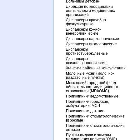
Больницы детские
Дирекция по координации
деятельности медицинских
организаций
Диспансеры врачебно-
физкультурные
Диспансеры кожно-
венерологические
Диспансеры наркологические
Диспансеры онкологические
Диспансеры
противотуберкулезные
Диспансеры
психоневрологические
Женские районные консультации
Молочные кухни (молочно-
раздаточные пункты)
Московский городской фонд
обязательного медицинского
страхования (МГФОМС)
Поликлиники ведомственные
Поликлиники городские,
амбулатории, МСЧ
Поликлиники детские
Поликлиники стоматологические
взрослые
Поликлиники стоматологические
детские
Пункты выдачи и замены
медицинских полисов (ОМС)