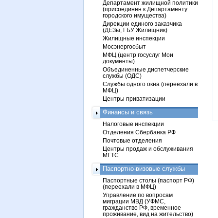
Департамент жилищной политики
(присоединен к Департаменту
городского имущества)
Дирекции единого заказчика
(ДЕЗы, ГБУ Жилищник)
Жилищные инспекции
Мосэнергосбыт
МФЦ (центр госуслуг Мои
документы)
Объединенные диспетчерские
службы (ОДС)
Службы одного окна (переехали в
МФЦ)
Центры приватизации
Финансы и связь
Налоговые инспекции
Отделения Сбербанка РФ
Почтовые отделения
Центры продаж и обслуживания
МГТС
Паспортно-визовые службы
Паспортные столы (паспорт РФ)
(переехали в МФЦ)
Управление по вопросам
миграции МВД (УФМС,
гражданство РФ, временное
проживание, вид на жительство)