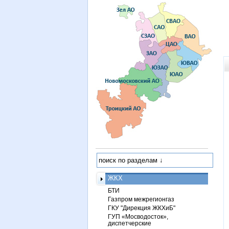
ЖКХ
БТИ
Газпром межрегионгаз
ГКУ "Дирекция ЖКХиБ"
ГУП «Мосводосток»,
диспетчерские