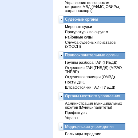
Управление по вопросам
миграции МВД (УФМС, ОВИРы,
загранпаспорт)
Судебные органы
Мировые судьи
Прокуратуры по округам
Районные суды
Служба судебных приставов
(УФССП)
Правоохранительные органы
Группы разбора ГАИ (ГИБДД)
Отделения ГАИ (ГИБДД) (МРЭО,
ТНРЭР)
Отделения полиции (ОМВД)
Посты ДПС
Штрафстоянки ГАИ (ГИБДД)
Органы местного управления
Администрация муниципальных
округов (Муниципалитеты)
Префектуры
Управы
Медицинские учреждения
Больницы городские