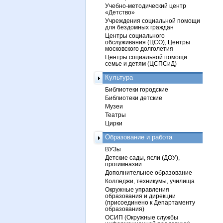
Учебно-методический центр
«Детство»
Учреждения социальной помощи
для бездомных граждан
Центры социального
обслуживания (ЦСО), Центры
московского долголетия
Центры социальной помощи
семье и детям (ЦСПСиД)
Культура
Библиотеки городские
Библиотеки детские
Музеи
Театры
Цирки
Образование и работа
ВУЗы
Детские сады, ясли (ДОУ),
прогимназии
Дополнительное образование
Колледжи, техникумы, училища
Окружные управления
образования и дирекции
(присоединено к Департаменту
образования)
ОСИП (Окружные службы