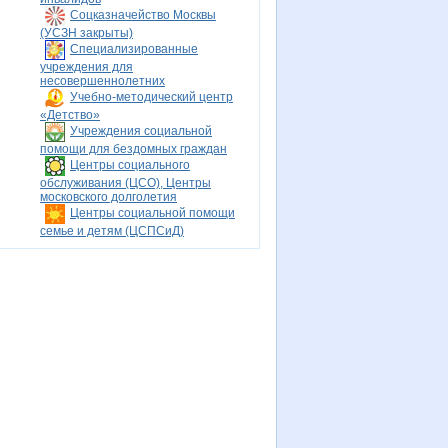
Соцказначейство Москвы
(УСЗН закрыты)
Специализированные
учреждения для
несовершеннолетних
Учебно-методический центр
«Детство»
Учреждения социальной
помощи для бездомных граждан
Центры социального
обслуживания (ЦСО), Центры
московского долголетия
Центры социальной помощи
семье и детям (ЦСПСиД)