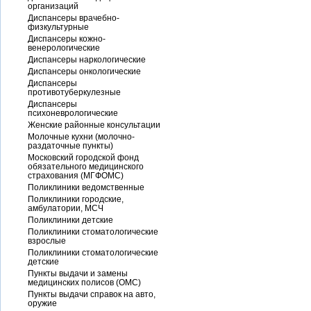
организаций
Диспансеры врачебно-
физкультурные
Диспансеры кожно-
венерологические
Диспансеры наркологические
Диспансеры онкологические
Диспансеры
противотуберкулезные
Диспансеры
психоневрологические
Женские районные консультации
Молочные кухни (молочно-
раздаточные пункты)
Московский городской фонд
обязательного медицинского
страхования (МГФОМС)
Поликлиники ведомственные
Поликлиники городские,
амбулатории, МСЧ
Поликлиники детские
Поликлиники стоматологические
взрослые
Поликлиники стоматологические
детские
Пункты выдачи и замены
медицинских полисов (ОМС)
Пункты выдачи справок на авто,
оружие