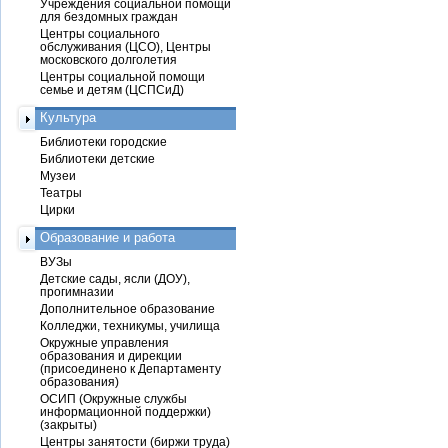
Учреждения социальной помощи
для бездомных граждан
Центры социального
обслуживания (ЦСО), Центры
московского долголетия
Центры социальной помощи
семье и детям (ЦСПСиД)
Культура
Библиотеки городские
Библиотеки детские
Музеи
Театры
Цирки
Образование и работа
ВУЗы
Детские сады, ясли (ДОУ),
прогимназии
Дополнительное образование
Колледжи, техникумы, училища
Окружные управления
образования и дирекции
(присоединено к Департаменту
образования)
ОСИП (Окружные службы
информационной поддержки)
(закрыты)
Центры занятости (биржи труда)