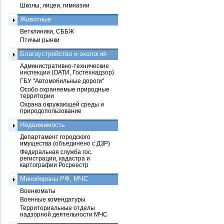
Школы, лицеи, гимназии
Животные
Ветклиники, СББЖ
Птичьи рынки
Благоустройство и экология
Административно-технические
инспекции (ОАТИ, Гостехнадзор)
ГБУ "Автомобильные дороги"
Особо охраняемые природные
территории
Охрана окружающей среды и
природопользование
Недвижимость
Департамент городского
имущества (объединено с ДЗР)
Федеральная служба гос.
регистрации, кадастра и
картографии Росреестр
Минобороны РФ, МЧС
Военкоматы
Военные комендатуры
Территориальные отделы
надзорной деятельности МЧС