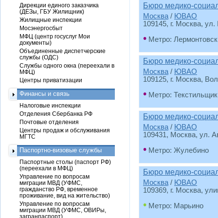
Бюро медико-социа
Дирекции единого заказчика
(ДЕЗы, ГБУ Жилищник)
Москва
/
ЮВАО
Жилищные инспекции
109145, г. Москва, ул. 
Мосэнергосбыт
•
МФЦ (центр госуслуг Мои
Метро: Лермонтовск
документы)
Объединенные диспетчерские
службы (ОДС)
Бюро медико-социа
Службы одного окна (переехали в
Москва
/
ЮВАО
МФЦ)
109125, г. Москва, Во
Центры приватизации
•
Финансы и связь
Метро: Текстильщик
Налоговые инспекции
Отделения Сбербанка РФ
Бюро медико-социа
Почтовые отделения
Москва
/
ЮВАО
Центры продаж и обслуживания
109431, Москва, ул. А
МГТС
•
Паспортно-визовые службы
Метро: Жулебино
Паспортные столы (паспорт РФ)
(переехали в МФЦ)
Бюро медико-социа
Управление по вопросам
Москва
/
ЮВАО
миграции МВД (УФМС,
гражданство РФ, временное
109369, г. Москва, ул
проживание, вид на жительство)
•
Управление по вопросам
Метро: Марьино
миграции МВД (УФМС, ОВИРы,
загранпаспорт)