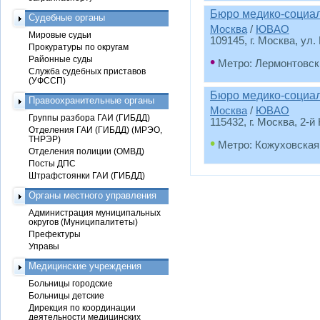
Бюро медико-социа
Судебные органы
Москва
/
ЮВАО
Мировые судьи
109145, г. Москва, ул. 
Прокуратуры по округам
•
Районные суды
Метро: Лермонтовск
Служба судебных приставов
(УФССП)
Бюро медико-социа
Правоохранительные органы
Москва
/
ЮВАО
Группы разбора ГАИ (ГИБДД)
115432, г. Москва, 2-
Отделения ГАИ (ГИБДД) (МРЭО,
ТНРЭР)
•
Метро: Кожуховская
Отделения полиции (ОМВД)
Посты ДПС
Штрафстоянки ГАИ (ГИБДД)
Органы местного управления
Администрация муниципальных
округов (Муниципалитеты)
Префектуры
Управы
Медицинские учреждения
Больницы городские
Больницы детские
Дирекция по координации
деятельности медицинских