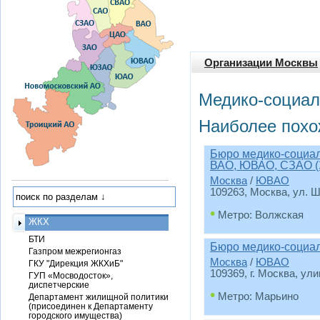
Организации Москвы
Медико-социал
Наиболее похо
Бюро медико-социа
ВАО, ЮВАО, СЗАО 
Москва
/
ЮВАО
109263, Москва, ул. Ш
•
Метро: Волжская
ЖКХ
БТИ
Бюро медико-социа
Газпром межрегионгаз
Москва
/
ЮВАО
ГКУ "Дирекция ЖКХиБ"
109369, г. Москва, ул
ГУП «Мосводосток»,
диспетчерские
•
Метро: Марьино
Департамент жилищной политики
(присоединен к Департаменту
городского имущества)