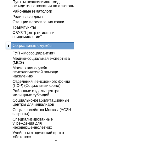
Пункты независимого мед.
освидетельствования на алкоголь
Районные гематологи
Родильные дома
Станции переливания крови
Травмпункты
ФБУЗ "Центр гигиены и
эпидемиологии"
Социальные службы
ГУП «Моссоцгарантия»
Медико-социальная экспертиза
(МСЭ)
Московская служба
психологической помощи
населению
Отделения Пенсионного фонда
(ПФР) (Социальный фонд)
Районные отделы центра
жилищных субсидий
Социально-реабилитационные
центры для инвалидов
Соцказначейство Москвы (УСЗН
закрыты)
Специализированные
учреждения для
несовершеннолетних
Учебно-методический центр
«Детство»