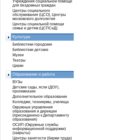
Учреждения социальной помощи
для бездомных граждан
Центры социального
обслуживания (ЦСО), Центры
московского долголетия
Центры социальной помощи
семье и детям (ЦСПСиД)
Культура
Библиотеки городские
Библиотеки детские
Музеи
Театры
Цирки
Образование и работа
ВУЗы
Детские сады, ясли (ДОУ),
прогимназии
Дополнительное образование
Колледжи, техникумы, училища
Окружные управления
образования и дирекции
(присоединено к Департаменту
образования)
ОСИП (Окружные службы
информационной поддержки)
(закрыты)
Центры занятости (биржи труда)