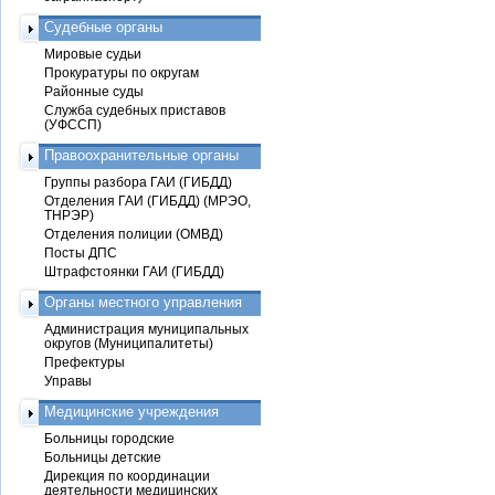
Судебные органы
Мировые судьи
Прокуратуры по округам
Районные суды
Служба судебных приставов
(УФССП)
Правоохранительные органы
Группы разбора ГАИ (ГИБДД)
Отделения ГАИ (ГИБДД) (МРЭО,
ТНРЭР)
Отделения полиции (ОМВД)
Посты ДПС
Штрафстоянки ГАИ (ГИБДД)
Органы местного управления
Администрация муниципальных
округов (Муниципалитеты)
Префектуры
Управы
Медицинские учреждения
Больницы городские
Больницы детские
Дирекция по координации
деятельности медицинских