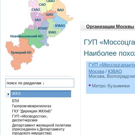
Организации Москвы
ГУП «Моссоцга
Наиболее похо
ГУП «Моссоцгаран
Москва
/
ЮВАО
Москва, Волгоградский 
•
Метро: Кузьминки
ЖКХ
БТИ
Газпром межрегионгаз
ГКУ "Дирекция ЖКХиБ"
ГУП «Мосводосток»,
диспетчерские
Департамент жилищной политики
(присоединен к Департаменту
городского имущества)