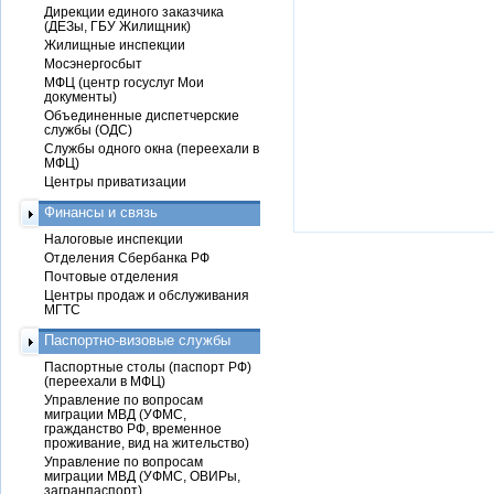
Дирекции единого заказчика
(ДЕЗы, ГБУ Жилищник)
Жилищные инспекции
Мосэнергосбыт
МФЦ (центр госуслуг Мои
документы)
Объединенные диспетчерские
службы (ОДС)
Службы одного окна (переехали в
МФЦ)
Центры приватизации
Финансы и связь
Налоговые инспекции
Отделения Сбербанка РФ
Почтовые отделения
Центры продаж и обслуживания
МГТС
Паспортно-визовые службы
Паспортные столы (паспорт РФ)
(переехали в МФЦ)
Управление по вопросам
миграции МВД (УФМС,
гражданство РФ, временное
проживание, вид на жительство)
Управление по вопросам
миграции МВД (УФМС, ОВИРы,
загранпаспорт)