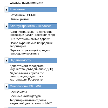
Школы, лицеи, гимназии
Животные
Ветклиники, СББЖ
Птичьи рынки
Благоустройство и экология
Административно-технические
инспекции (ОАТИ, Гостехнадзор)
ГБУ "Автомобильные дороги"
Особо охраняемые природные
территории
Охрана окружающей среды и
природопользование
Недвижимость
Департамент городского
имущества (объединено с ДЗР)
Федеральная служба гос.
регистрации, кадастра и
картографии Росреестр
Минобороны РФ, МЧС
Военкоматы
Военные комендатуры
Территориальные отделы
надзорной деятельности МЧС