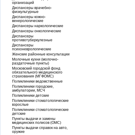
организаций
Диспансеры врачебно-
физкультурные
Диспансеры кожно-
венерологические
Диспансеры наркологические
Диспансеры онкологические
Диспансеры
противотуберкулезные
Диспансеры
психоневрологические
Женские районные консультации
Молочные кухни (молочно-
раздаточные пункты)
Московский городской фонд
обязательного медицинского
страхования (МГФОМС)
Поликлиники ведомственные
Поликлиники городские,
амбулатории, МСЧ
Поликлиники детские
Поликлиники стоматологические
взрослые
Поликлиники стоматологические
детские
Пункты выдачи и замены
медицинских полисов (ОМС)
Пункты выдачи справок на авто,
оружие