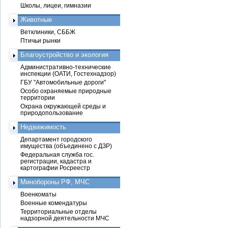
Школы, лицеи, гимназии
Животные
Ветклиники, СББЖ
Птичьи рынки
Благоустройство и экология
Административно-технические
инспекции (ОАТИ, Гостехнадзор)
ГБУ "Автомобильные дороги"
Особо охраняемые природные
территории
Охрана окружающей среды и
природопользование
Недвижимость
Департамент городского
имущества (объединено с ДЗР)
Федеральная служба гос.
регистрации, кадастра и
картографии Росреестр
Минобороны РФ, МЧС
Военкоматы
Военные комендатуры
Территориальные отделы
надзорной деятельности МЧС