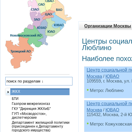
Организации Москвы
Центры социал
Люблино
Наиболее похо
Центр социальной п
Москва
/
ЮВАО
109559, г. Москва, ул.
•
Метро: Люблино
ЖКХ
БТИ
Центр социальной п
Газпром межрегионгаз
ГКУ "Дирекция ЖКХиБ"
Москва
/
ЮВАО
ГУП «Мосводосток»,
115432, Москва, 2-й Ю
диспетчерские
•
Департамент жилищной политики
Метро: Кожуховская
(присоединен к Департаменту
городского имущества)