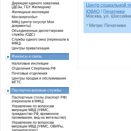
Дирекции единого заказчика
Центр социальной п
(ДЕЗы, ГБУ Жилищник)
ЮВАО
/
Печатники
Жилищные инспекции
Москва, ул. Шоссейная,
Мосэнергосбыт
МФЦ (центр госуслуг Мои
•
Метро: Печатники
документы)
Объединенные диспетчерские
службы (ОДС)
Службы одного окна (переехали в
МФЦ)
Центры приватизации
Финансы и связь
Налоговые инспекции
Отделения Сбербанка РФ
Почтовые отделения
Центры продаж и обслуживания
МГТС
Паспортно-визовые службы
Паспортные столы (паспорт РФ)
(переехали в МФЦ)
Управление по вопросам
миграции МВД (УФМС,
гражданство РФ, временное
проживание, вид на жительство)
Управление по вопросам
миграции МВД (УФМС, ОВИРы,
загранпаспорт)