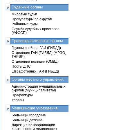
Судебные органы
Мировые судьи
Прокуратуры по округам
Районные суды
Служба судебных приставов
(УФССП)
Правоохранительные органы
Группы разбора ГАИ (ГИБДД)
Отделения ГАИ (ГИБДД) (МРЭО,
ТНРЭР)
Отделения полиции (ОМВД)
Посты ДПС
Штрафстоянки ГАИ (ГИБДД)
Органы местного управления
Администрация муниципальных
округов (Муниципалитеты)
Префектуры
Управы
Медицинские учреждения
Больницы городские
Больницы детские
Дирекция по координации
деятельности медицинских