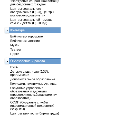
Учреждения социальной помощи
для бездомных граждан
Центры социального
обслуживания (ЦСО), Центры
московского долголетия
Центры социальной помощи
семье и детям (ЦСПСиД)
Культура
Библиотеки городские
Библиотеки детские
Музеи
Театры
Цирки
Образование и работа
ВУЗы
Детские сады, ясли (ДОУ),
прогимназии
Дополнительное образование
Колледжи, техникумы, училища
Окружные управления
образования и дирекции
(присоединено к Департаменту
образования)
ОСИП (Окружные службы
информационной поддержки)
(закрыты)
Центры занятости (биржи труда)