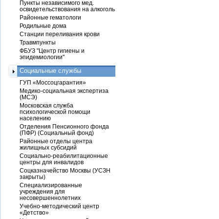
Пункты независимого мед.
освидетельствования на алкоголь
Районные гематологи
Родильные дома
Станции переливания крови
Травмпункты
ФБУЗ "Центр гигиены и
эпидемиологии"
Социальные службы
ГУП «Моссоцгарантия»
Медико-социальная экспертиза
(МСЭ)
Московская служба
психологической помощи
населению
Отделения Пенсионного фонда
(ПФР) (Социальный фонд)
Районные отделы центра
жилищных субсидий
Социально-реабилитационные
центры для инвалидов
Соцказначейство Москвы (УСЗН
закрыты)
Специализированные
учреждения для
несовершеннолетних
Учебно-методический центр
«Детство»