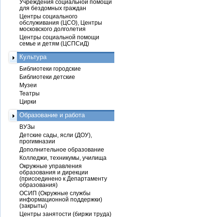
Учреждения социальной помощи
для бездомных граждан
Центры социального
обслуживания (ЦСО), Центры
московского долголетия
Центры социальной помощи
семье и детям (ЦСПСиД)
Культура
Библиотеки городские
Библиотеки детские
Музеи
Театры
Цирки
Образование и работа
ВУЗы
Детские сады, ясли (ДОУ),
прогимназии
Дополнительное образование
Колледжи, техникумы, училища
Окружные управления
образования и дирекции
(присоединено к Департаменту
образования)
ОСИП (Окружные службы
информационной поддержки)
(закрыты)
Центры занятости (биржи труда)