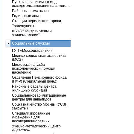
Пункты независимого мед.
освидетельствования на алкоголь
Районные гематологи
Родильные дома
Станции переливания крови
Травмпункты
ФБУЗ "Центр гигиены и
эпидемиологии"
Социальные службы
ГУП «Моссоцгарантия»
Медико-социальная экспертиза
(МСЭ)
Московская служба
психологической помощи
населению
Отделения Пенсионного фонда
(ПФР) (Социальный фонд)
Районные отделы центра
жилищных субсидий
Социально-реабилитационные
центры для инвалидов
Соцказначейство Москвы (УСЗН
закрыты)
Специализированные
учреждения для
несовершеннолетних
Учебно-методический центр
«Детство»