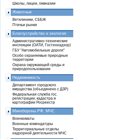
Школы, лицеи, гимназии
Животные
Ветклиники, СББЖ
Птичьи рынки
Благоустройство и экология
Административно-технические
инспекции (ОАТИ, Гостехнадзор)
ГБУ "Автомобильные дороги"
Особо охраняемые природные
территории
Охрана окружающей среды и
природопользование
Недвижимость
Департамент городского
имущества (объединено с ДЗР)
Федеральная служба гос.
регистрации, кадастра и
картографии Росреестр
Минобороны РФ, МЧС
Военкоматы
Военные комендатуры
Территориальные отделы
надзорной деятельности МЧС