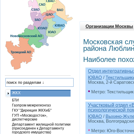
Организации Москвы
Московская сл
района Любли
Наиболее похо
Отдел интегративны
ЮВАО
/
Текстильщик
Москва, 2-й Саратовск
•
Метро: Текстильщик
ЖКХ
БТИ
Участковый отдел 
Газпром межрегионгаз
психологической п
ГКУ "Дирекция ЖКХиБ"
ГУП «Мосводосток»,
ЮВАО
/
Выхино-Жул
диспетчерские
Москва, Волгоградский
Департамент жилищной политики
(присоединен к Департаменту
•
Метро: Юго-Восточн
городского имущества)