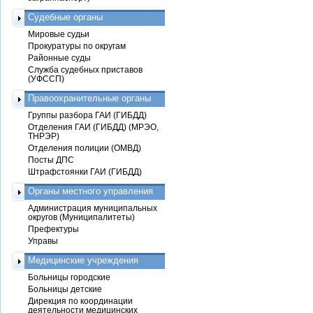
Судебные органы
Мировые судьи
Прокуратуры по округам
Районные суды
Служба судебных приставов
(УФССП)
Правоохранительные органы
Группы разбора ГАИ (ГИБДД)
Отделения ГАИ (ГИБДД) (МРЭО,
ТНРЭР)
Отделения полиции (ОМВД)
Посты ДПС
Штрафстоянки ГАИ (ГИБДД)
Органы местного управления
Администрация муниципальных
округов (Муниципалитеты)
Префектуры
Управы
Медицинские учреждения
Больницы городские
Больницы детские
Дирекция по координации
деятельности медицинских