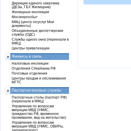
Дирекции единого заказчика
(ДЕЗы, ГБУ Жилищник)
Жилищные инспекции
Мосэнергосбыт
МФЦ (центр госуслуг Мои
документы)
Объединенные диспетчерские
службы (ОДС)
Службы одного окна (переехали в
МФЦ)
Центры приватизации
Финансы и связь
Налоговые инспекции
Отделения Сбербанка РФ
Почтовые отделения
Центры продаж и обслуживания
МГТС
Паспортно-визовые службы
Паспортные столы (паспорт РФ)
(переехали в МФЦ)
Управление по вопросам
миграции МВД (УФМС,
гражданство РФ, временное
проживание, вид на жительство)
Управление по вопросам
миграции МВД (УФМС, ОВИРы,
загранпаспорт)