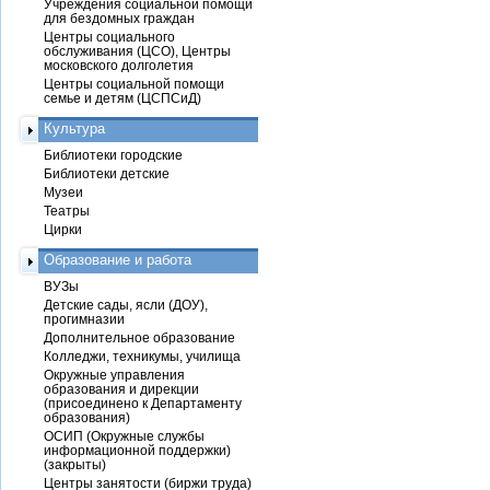
Учреждения социальной помощи
для бездомных граждан
Центры социального
обслуживания (ЦСО), Центры
московского долголетия
Центры социальной помощи
семье и детям (ЦСПСиД)
Культура
Библиотеки городские
Библиотеки детские
Музеи
Театры
Цирки
Образование и работа
ВУЗы
Детские сады, ясли (ДОУ),
прогимназии
Дополнительное образование
Колледжи, техникумы, училища
Окружные управления
образования и дирекции
(присоединено к Департаменту
образования)
ОСИП (Окружные службы
информационной поддержки)
(закрыты)
Центры занятости (биржи труда)