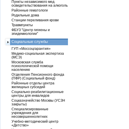
Пункты независимого мед.
освидетельствования на алкоголь
Районные гематологи
Родильные дома
Станции переливания крови
Травмпункты
ФБУЗ "Центр гигиены и
эпидемиологии"
Социальные службы
ГУП «Моссоцгарантия»
Медико-социальная экспертиза
(МСЭ)
Московская служба
психологической помощи
населению
Отделения Пенсионного фонда
(ПФР) (Социальный фонд)
Районные отделы центра
жилищных субсидий
Социально-реабилитационные
центры для инвалидов
Соцказначейство Москвы (УСЗН
закрыты)
Специализированные
учреждения для
несовершеннолетних
Учебно-методический центр
«Детство»