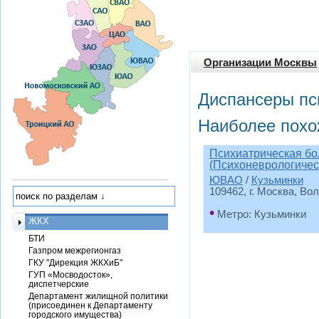
Организации Москвы
Диспансеры пс
Наиболее похо
Психиатрическая б
(Психоневрологичес
ЮВАО
/
Кузьминки
109462, г. Москва, Во
•
Метро: Кузьминки
ЖКХ
БТИ
Газпром межрегионгаз
ГКУ "Дирекция ЖКХиБ"
ГУП «Мосводосток»,
диспетчерские
Департамент жилищной политики
(присоединен к Департаменту
городского имущества)