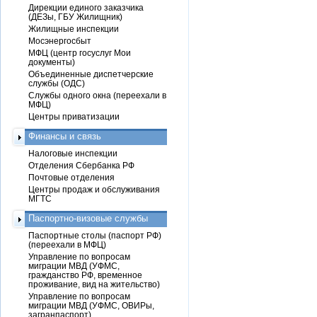
Дирекции единого заказчика
(ДЕЗы, ГБУ Жилищник)
Жилищные инспекции
Мосэнергосбыт
МФЦ (центр госуслуг Мои
документы)
Объединенные диспетчерские
службы (ОДС)
Службы одного окна (переехали в
МФЦ)
Центры приватизации
Финансы и связь
Налоговые инспекции
Отделения Сбербанка РФ
Почтовые отделения
Центры продаж и обслуживания
МГТС
Паспортно-визовые службы
Паспортные столы (паспорт РФ)
(переехали в МФЦ)
Управление по вопросам
миграции МВД (УФМС,
гражданство РФ, временное
проживание, вид на жительство)
Управление по вопросам
миграции МВД (УФМС, ОВИРы,
загранпаспорт)