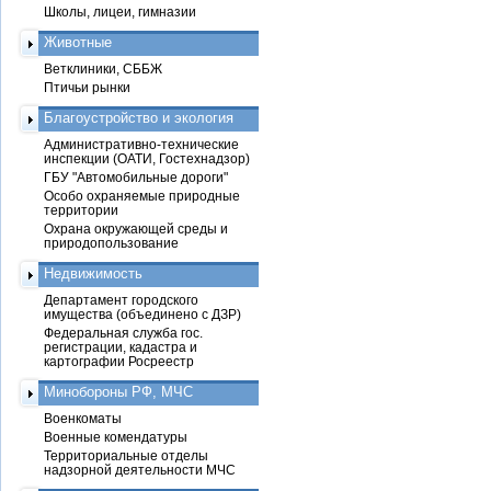
Школы, лицеи, гимназии
Животные
Ветклиники, СББЖ
Птичьи рынки
Благоустройство и экология
Административно-технические
инспекции (ОАТИ, Гостехнадзор)
ГБУ "Автомобильные дороги"
Особо охраняемые природные
территории
Охрана окружающей среды и
природопользование
Недвижимость
Департамент городского
имущества (объединено с ДЗР)
Федеральная служба гос.
регистрации, кадастра и
картографии Росреестр
Минобороны РФ, МЧС
Военкоматы
Военные комендатуры
Территориальные отделы
надзорной деятельности МЧС