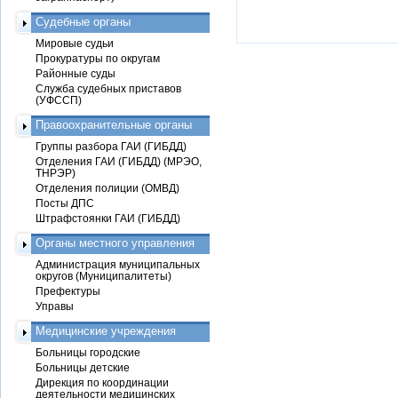
Судебные органы
Мировые судьи
Прокуратуры по округам
Районные суды
Служба судебных приставов
(УФССП)
Правоохранительные органы
Группы разбора ГАИ (ГИБДД)
Отделения ГАИ (ГИБДД) (МРЭО,
ТНРЭР)
Отделения полиции (ОМВД)
Посты ДПС
Штрафстоянки ГАИ (ГИБДД)
Органы местного управления
Администрация муниципальных
округов (Муниципалитеты)
Префектуры
Управы
Медицинские учреждения
Больницы городские
Больницы детские
Дирекция по координации
деятельности медицинских