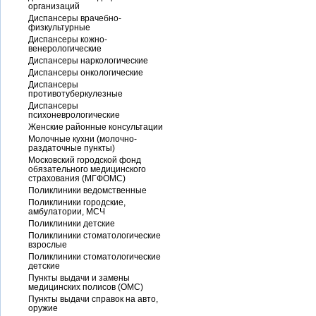
организаций
Диспансеры врачебно-
физкультурные
Диспансеры кожно-
венерологические
Диспансеры наркологические
Диспансеры онкологические
Диспансеры
противотуберкулезные
Диспансеры
психоневрологические
Женские районные консультации
Молочные кухни (молочно-
раздаточные пункты)
Московский городской фонд
обязательного медицинского
страхования (МГФОМС)
Поликлиники ведомственные
Поликлиники городские,
амбулатории, МСЧ
Поликлиники детские
Поликлиники стоматологические
взрослые
Поликлиники стоматологические
детские
Пункты выдачи и замены
медицинских полисов (ОМС)
Пункты выдачи справок на авто,
оружие