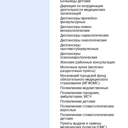
Больницы детские
Дирекция по координации
деятельности медицинских
организаций
Диспансеры врачебно-
физкультурные
Диспансеры кожно-
венерологические
Диспансеры наркологические
Диспансеры онкологические
Диспансеры
противотуберкулезные
Диспансеры
психоневрологические
Женские районные консультации
Молочные кухни (молочно-
раздаточные пункты)
Московский городской фонд
обязательного медицинского
страхования (МГФОМС)
Поликлиники ведомственные
Поликлиники городские,
амбулатории, МСЧ
Поликлиники детские
Поликлиники стоматологические
взрослые
Поликлиники стоматологические
детские
Пункты выдачи и замены
медицинских полисов (ОМС)