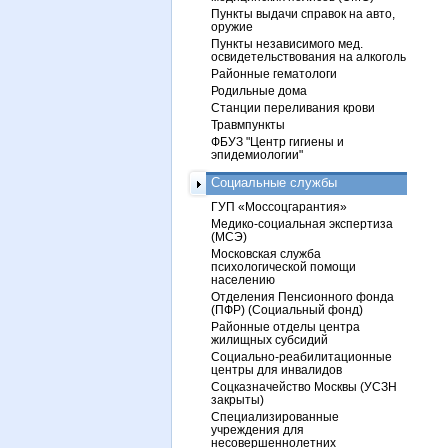
Пункты выдачи справок на авто,
оружие
Пункты независимого мед.
освидетельствования на алкоголь
Районные гематологи
Родильные дома
Станции переливания крови
Травмпункты
ФБУЗ "Центр гигиены и
эпидемиологии"
Социальные службы
ГУП «Моссоцгарантия»
Медико-социальная экспертиза
(МСЭ)
Московская служба
психологической помощи
населению
Отделения Пенсионного фонда
(ПФР) (Социальный фонд)
Районные отделы центра
жилищных субсидий
Социально-реабилитационные
центры для инвалидов
Соцказначейство Москвы (УСЗН
закрыты)
Специализированные
учреждения для
несовершеннолетних