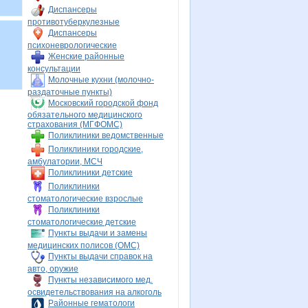
Диспансеры
противотуберкулезные
Диспансеры
психоневрологические
Женские районные
консультации
Молочные кухни (молочно-
раздаточные пункты)
Московский городской фонд
обязательного медицинского
страхования (МГФОМС)
Поликлиники ведомственные
Поликлиники городские,
амбулатории, МСЧ
Поликлиники детские
Поликлиники
стоматологические взрослые
Поликлиники
стоматологические детские
Пункты выдачи и замены
медицинских полисов (ОМС)
Пункты выдачи справок на
авто, оружие
Пункты независимого мед.
освидетельствования на алкоголь
Районные гематологи