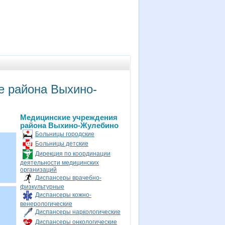
е района Выхино-
Медицинские учреждения
района Выхино-Жулебино
Больницы городские
Больницы детские
Дирекция по координации
деятельности медицинских
организаций
Диспансеры врачебно-
физкультурные
Диспансеры кожно-
венерологические
Диспансеры наркологические
Диспансеры онкологические