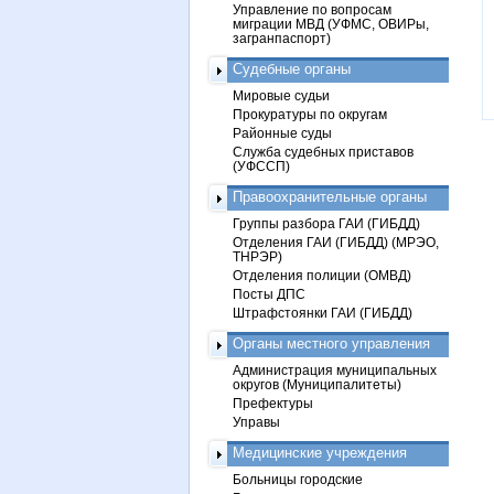
Управление по вопросам
миграции МВД (УФМС, ОВИРы,
загранпаспорт)
Судебные органы
Мировые судьи
Прокуратуры по округам
Районные суды
Служба судебных приставов
(УФССП)
Правоохранительные органы
Группы разбора ГАИ (ГИБДД)
Отделения ГАИ (ГИБДД) (МРЭО,
ТНРЭР)
Отделения полиции (ОМВД)
Посты ДПС
Штрафстоянки ГАИ (ГИБДД)
Органы местного управления
Администрация муниципальных
округов (Муниципалитеты)
Префектуры
Управы
Медицинские учреждения
Больницы городские