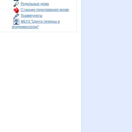
Родильные дома
Станции переливания крови
Травмпункты
ФБУЗ "Центр гигиены и
эпидемиологии"