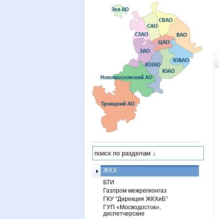
ЖКХ
БТИ
Газпром межрегионгаз
ГКУ "Дирекция ЖКХиБ"
ГУП «Мосводосток»,
диспетчерские