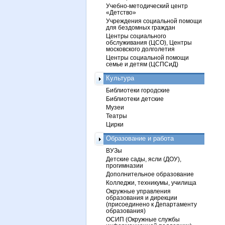
Учебно-методический центр
«Детство»
Учреждения социальной помощи
для бездомных граждан
Центры социального
обслуживания (ЦСО), Центры
московского долголетия
Центры социальной помощи
семье и детям (ЦСПСиД)
Культура
Библиотеки городские
Библиотеки детские
Музеи
Театры
Цирки
Образование и работа
ВУЗы
Детские сады, ясли (ДОУ),
прогимназии
Дополнительное образование
Колледжи, техникумы, училища
Окружные управления
образования и дирекции
(присоединено к Департаменту
образования)
ОСИП (Окружные службы