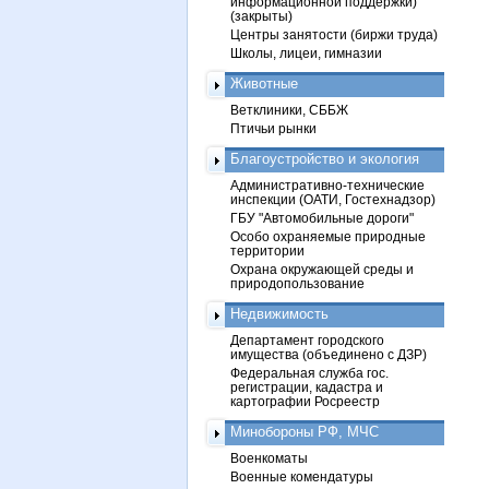
информационной поддержки)
(закрыты)
Центры занятости (биржи труда)
Школы, лицеи, гимназии
Животные
Ветклиники, СББЖ
Птичьи рынки
Благоустройство и экология
Административно-технические
инспекции (ОАТИ, Гостехнадзор)
ГБУ "Автомобильные дороги"
Особо охраняемые природные
территории
Охрана окружающей среды и
природопользование
Недвижимость
Департамент городского
имущества (объединено с ДЗР)
Федеральная служба гос.
регистрации, кадастра и
картографии Росреестр
Минобороны РФ, МЧС
Военкоматы
Военные комендатуры