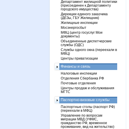
Департамент жилищной политики
(присоединен к Департаменту
городского имущества)
Дирекции единого заказчика
(ДЕЗы, ГБУ Жилищник)
Жилищные инспекции
Мосэнергосбыт
МФЦ (центр госуслуг Мои
документы)
Объединенные диспетчерские
службы (ОДС)
Службы одного окна (переехали в
МФЦ)
Центры приватизации
Финансы и связь
Налоговые инспекции
Отделения Сбербанка РФ
Почтовые отделения
Центры продаж и обслуживания
МГТС
Паспортно-визовые службы
Паспортные столы (паспорт РФ)
(переехали в МФЦ)
Управление по вопросам
миграции МВД (УФМС,
гражданство РФ, временное
проживание, вид на жительство)