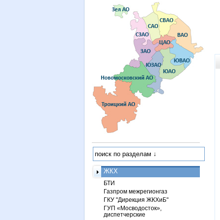
ЖКХ
БТИ
Газпром межрегионгаз
ГКУ "Дирекция ЖКХиБ"
ГУП «Мосводосток»,
диспетчерские