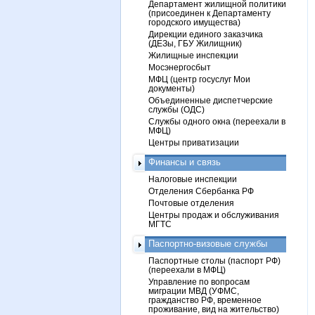
Департамент жилищной политики
(присоединен к Департаменту
городского имущества)
Дирекции единого заказчика
(ДЕЗы, ГБУ Жилищник)
Жилищные инспекции
Мосэнергосбыт
МФЦ (центр госуслуг Мои
документы)
Объединенные диспетчерские
службы (ОДС)
Службы одного окна (переехали в
МФЦ)
Центры приватизации
Финансы и связь
Налоговые инспекции
Отделения Сбербанка РФ
Почтовые отделения
Центры продаж и обслуживания
МГТС
Паспортно-визовые службы
Паспортные столы (паспорт РФ)
(переехали в МФЦ)
Управление по вопросам
миграции МВД (УФМС,
гражданство РФ, временное
проживание, вид на жительство)