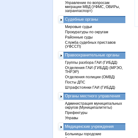
Управление по вопросам
миграции МВД (УФМС, ОВИРы,
загранпаспорт)
Судебные органы
Мировые судьи
Прокуратуры по округам
Районные суды
Служба судебных приставов
(УФССП)
Правоохранительные органы
Группы разбора ГАИ (ГИБДД)
Отделения ГАИ (ГИБДД) (МРЭО,
ТНРЭР)
Отделения полиции (ОМВД)
Посты ДПС
Штрафстоянки ГАИ (ГИБДД)
Органы местного управления
Администрация муниципальных
округов (Муниципалитеты)
Префектуры
Управы
Медицинские учреждения
Больницы городские