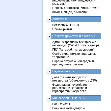
информационной поддержки)
(закрыты)
Центры занятости (биржи труда)
Школы, лицеи, гимназии
Животные
Ветклиники, СББЖ
Птичьи рынки
Благоустройство и экология
Административно-технические
инспекции (ОАТИ, Гостехнадзор)
ГБУ "Автомобильные дороги"
Особо охраняемые природные
территории
Охрана окружающей среды и
природопользование
Недвижимость
Департамент городского
имущества (объединено с ДЗР)
Федеральная служба гос.
регистрации, кадастра и
картографии Росреестр
Минобороны РФ, МЧС
Военкоматы
Военные комендатуры