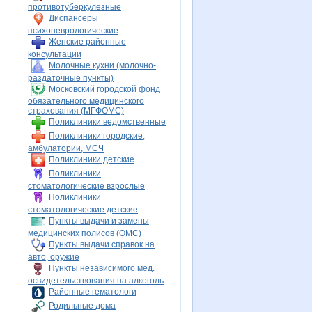
противотуберкулезные
Диспансеры
психоневрологические
Женские районные
консультации
Молочные кухни (молочно-
раздаточные пункты)
Московский городской фонд
обязательного медицинского
страхования (МГФОМС)
Поликлиники ведомственные
Поликлиники городские,
амбулатории, МСЧ
Поликлиники детские
Поликлиники
стоматологические взрослые
Поликлиники
стоматологические детские
Пункты выдачи и замены
медицинских полисов (ОМС)
Пункты выдачи справок на
авто, оружие
Пункты независимого мед.
освидетельствования на алкоголь
Районные гематологи
Родильные дома