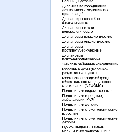
Больницы детские
Дирекция по координации
деятельности медицинских
организаций
Диспансеры врачебно-
физкультурные
Диспансеры кожно-
венерологические
Диспансеры наркологические
Диспансеры онкологические
Диспансеры
противотуберкулезные
Диспансеры
психоневрологические
Женские районные консультации
Молочные кухни (молочно-
раздаточные пункты)
Московский городской фонд
обязательного медицинского
страхования (МГФОМС)
Поликлиники ведомственные
Поликлиники городские,
амбулатории, МСЧ
Поликлиники детские
Поликлиники стоматологические
взрослые
Поликлиники стоматологические
детские
Пункты выдачи и замены
медицинских полисов (ОМС)