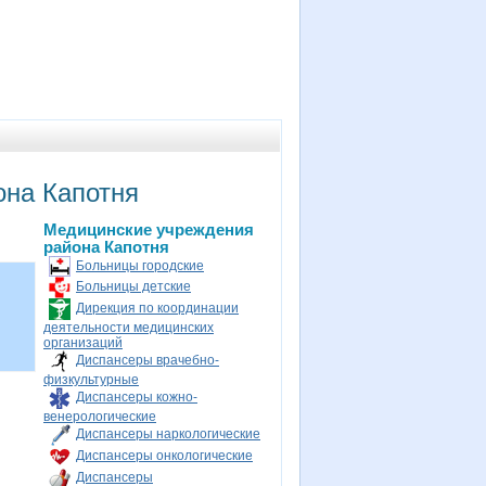
она Капотня
Медицинские учреждения
района Капотня
Больницы городские
Больницы детские
Дирекция по координации
деятельности медицинских
организаций
Диспансеры врачебно-
физкультурные
Диспансеры кожно-
венерологические
Диспансеры наркологические
Диспансеры онкологические
Диспансеры