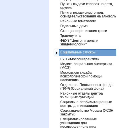
Пункты выдачи справок на авто,
оружие
Пункты независимого мед.
освидетельствования на алкоголь
Районные гематологи
Родильные дома
Станции переливания крови
Травмпункты
ФБУЗ "Центр гигиены и
эпидемиологии"
Социальные службы
ГУП «Моссоцгарантия»
Медико-социальная экспертиза
(МСЭ)
Московская служба
психологической помощи
населению
Отделения Пенсионного фонда
(ПФР) (Социальный фонд)
Районные отделы центра
жилищных субсидий
Социально-реабилитационные
центры для инвалидов
Соцказначейство Москвы (УСЗН
закрыты)
Специализированные
учреждения для
несовершеннолетних