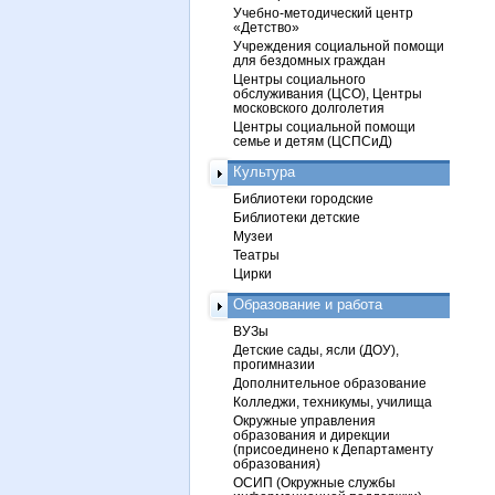
Учебно-методический центр
«Детство»
Учреждения социальной помощи
для бездомных граждан
Центры социального
обслуживания (ЦСО), Центры
московского долголетия
Центры социальной помощи
семье и детям (ЦСПСиД)
Культура
Библиотеки городские
Библиотеки детские
Музеи
Театры
Цирки
Образование и работа
ВУЗы
Детские сады, ясли (ДОУ),
прогимназии
Дополнительное образование
Колледжи, техникумы, училища
Окружные управления
образования и дирекции
(присоединено к Департаменту
образования)
ОСИП (Окружные службы