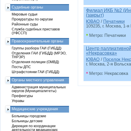
Судебные органы
Филиал ИКБ №2 (Ин
Мировые судьи
(закрыт)
Прокуратуры по округам
ЮВАО
/
Печатники
Районные суды
109235, г. Москва, 1-я
Служба судебных приставов
(УФССП)
•
Метро: Печатники
Правоохранительные органы
Центр паллиативно
Группы разбора ГАИ (ГИБДД)
«Некрасовка»
Отделения ГАИ (ГИБДД) (МРЭО,
ТНРЭР)
ЮВАО
/
Поселок Нек
Отделения полиции (ОМВД)
г. Москва, 2-я Вольск
Посты ДПС
•
Штрафстоянки ГАИ (ГИБДД)
Метро: Некрасовка
Органы местного управления
Администрация муниципальных
округов (Муниципалитеты)
Префектуры
Управы
Медицинские учреждения
Больницы городские
Больницы детские
Дирекция по координации
деятельности медицинских