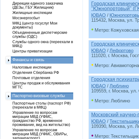
Городская клиничес
Дирекции единого заказчика
(ДЕЗы, ГБУ Жилищник)
"Южнопортовый" (ГК
Жилищные инспекции
ЮВАО
/
Южнопортов
Мосэнергосбыт
115432, Москва, ул. Т
МФЦ (центр госуслуг Мои
документы)
•
Метро: Кожуховская
Объединенные диспетчерские
службы (ОДС)
Службы одного окна (переехали в
Городская клиничес
МФЦ)
ЮВАО
/
Лефортово
Центры приватизации
111020, г. Москва, Гос
Финансы и связь
•
Метро: Авиамоторна
Налоговые инспекции
Отделения Сбербанка РФ
Почтовые отделения
Городская психиатр
Центры продаж и обслуживания
ЮВАО
/
Люблино
МГТС
109559, г. Москва, ул.
Паспортно-визовые службы
•
Метро: Люблино
Паспортные столы (паспорт РФ)
(переехали в МФЦ)
Управление по вопросам
Московский научно-
миграции МВД (УФМС,
гражданство РФ, временное
ЮВАО
/
Текстильщик
проживание, вид на жительство)
109390, Москва, ул. Л
Управление по вопросам
миграции МВД (УФМС, ОВИРы,
•
Метро: Текстильщик
загранпаспорт)