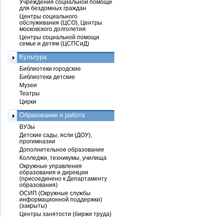
Учреждения социальной помощи
для бездомных граждан
Центры социального
обслуживания (ЦСО), Центры
московского долголетия
Центры социальной помощи
семье и детям (ЦСПСиД)
Культура
Библиотеки городские
Библиотеки детские
Музеи
Театры
Цирки
Образование и работа
ВУЗы
Детские сады, ясли (ДОУ),
прогимназии
Дополнительное образование
Колледжи, техникумы, училища
Окружные управления
образования и дирекции
(присоединено к Департаменту
образования)
ОСИП (Окружные службы
информационной поддержки)
(закрыты)
Центры занятости (биржи труда)