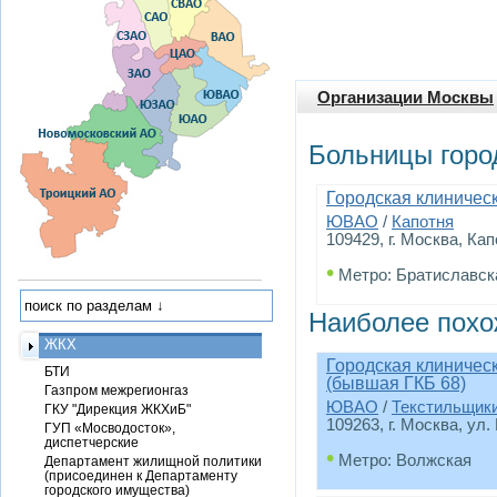
Организации Москвы
Больницы горо
Городская клиничес
ЮВАО
/
Капотня
109429, г. Москва, Кап
•
Метро: Братиславск
Наиболее похо
ЖКХ
Городская клиничес
БТИ
(бывшая ГКБ 68)
Газпром межрегионгаз
ЮВАО
/
Текстильщик
ГКУ "Дирекция ЖКХиБ"
109263, г. Москва, ул.
ГУП «Мосводосток»,
диспетчерские
•
Метро: Волжская
Департамент жилищной политики
(присоединен к Департаменту
городского имущества)