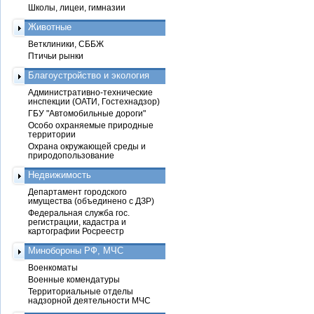
Школы, лицеи, гимназии
Животные
Ветклиники, СББЖ
Птичьи рынки
Благоустройство и экология
Административно-технические
инспекции (ОАТИ, Гостехнадзор)
ГБУ "Автомобильные дороги"
Особо охраняемые природные
территории
Охрана окружающей среды и
природопользование
Недвижимость
Департамент городского
имущества (объединено с ДЗР)
Федеральная служба гос.
регистрации, кадастра и
картографии Росреестр
Минобороны РФ, МЧС
Военкоматы
Военные комендатуры
Территориальные отделы
надзорной деятельности МЧС