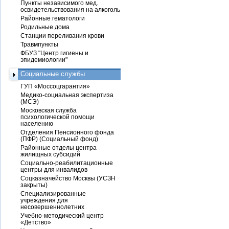
Пункты независимого мед.
освидетельствования на алкоголь
Районные гематологи
Родильные дома
Станции переливания крови
Травмпункты
ФБУЗ "Центр гигиены и
эпидемиологии"
Социальные службы
ГУП «Моссоцгарантия»
Медико-социальная экспертиза
(МСЭ)
Московская служба
психологической помощи
населению
Отделения Пенсионного фонда
(ПФР) (Социальный фонд)
Районные отделы центра
жилищных субсидий
Социально-реабилитационные
центры для инвалидов
Соцказначейство Москвы (УСЗН
закрыты)
Специализированные
учреждения для
несовершеннолетних
Учебно-методический центр
«Детство»