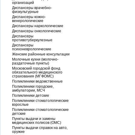
организаций
Диспансеры врачебно-
физкультурные
Диспансеры кожно-
венерологические
Диспансеры наркологические
Диспансеры онкологические
Диспансеры
противотуберкулезные
Диспансеры
психоневрологические
Женские районные консультации
Молочные кухни (молочно-
раздаточные пункты)
Московский городской фонд
обязательного медицинского
страхования (МГФОМС)
Поликлиники ведомственные
Поликлиники городские,
амбулатории, МСЧ
Поликлиники детские
Поликлиники стоматологические
взрослые
Поликлиники стоматологические
детские
Пункты выдачи и замены
медицинских полисов (ОМС)
Пункты выдачи справок на авто,
оружие