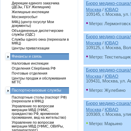
Бюро медико-социа
Дирекции единого заказчика
(ДЕЗы, ГБУ Жилищник)
Москва
/
ЮВАО
Жилищные инспекции
109145, г. Москва, ул. 
Мосэнергосбыт
•
МФЦ (центр госуслуг Мои
Метро: Лермонтовск
документы)
Объединенные диспетчерские
службы (ОДС)
Бюро медико-социа
Службы одного окна (переехали в
Москва
/
ЮВАО
МФЦ)
109125, г. Москва, Во
Центры приватизации
•
Финансы и связь
Метро: Текстильщик
Налоговые инспекции
Отделения Сбербанка РФ
Бюро медико-социа
Почтовые отделения
Москва
/
ЮВАО
Центры продаж и обслуживания
109431, Москва, ул. А
МГТС
•
Паспортно-визовые службы
Метро: Жулебино
Паспортные столы (паспорт РФ)
(переехали в МФЦ)
Бюро медико-социа
Управление по вопросам
Москва
/
ЮВАО
миграции МВД (УФМС,
гражданство РФ, временное
109369, г. Москва, ул
проживание, вид на жительство)
•
Управление по вопросам
Метро: Марьино
миграции МВД (УФМС, ОВИРы,
загранпаспорт)