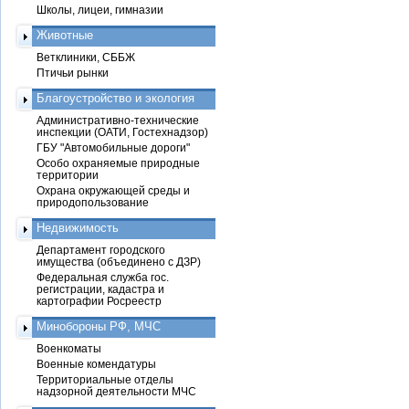
Школы, лицеи, гимназии
Животные
Ветклиники, СББЖ
Птичьи рынки
Благоустройство и экология
Административно-технические
инспекции (ОАТИ, Гостехнадзор)
ГБУ "Автомобильные дороги"
Особо охраняемые природные
территории
Охрана окружающей среды и
природопользование
Недвижимость
Департамент городского
имущества (объединено с ДЗР)
Федеральная служба гос.
регистрации, кадастра и
картографии Росреестр
Минобороны РФ, МЧС
Военкоматы
Военные комендатуры
Территориальные отделы
надзорной деятельности МЧС