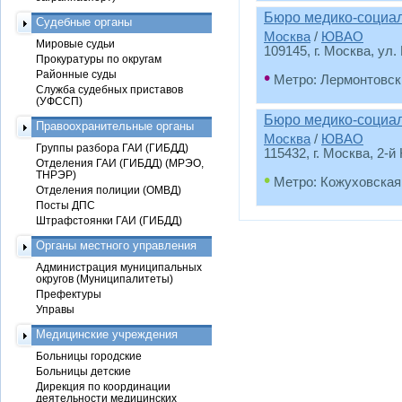
Бюро медико-социа
Судебные органы
Москва
/
ЮВАО
Мировые судьи
109145, г. Москва, ул. 
Прокуратуры по округам
•
Районные суды
Метро: Лермонтовск
Служба судебных приставов
(УФССП)
Бюро медико-социа
Правоохранительные органы
Москва
/
ЮВАО
Группы разбора ГАИ (ГИБДД)
115432, г. Москва, 2-
Отделения ГАИ (ГИБДД) (МРЭО,
ТНРЭР)
•
Метро: Кожуховская
Отделения полиции (ОМВД)
Посты ДПС
Штрафстоянки ГАИ (ГИБДД)
Органы местного управления
Администрация муниципальных
округов (Муниципалитеты)
Префектуры
Управы
Медицинские учреждения
Больницы городские
Больницы детские
Дирекция по координации
деятельности медицинских