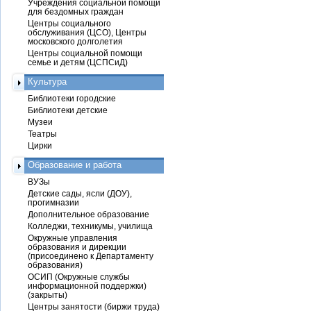
Учреждения социальной помощи
для бездомных граждан
Центры социального
обслуживания (ЦСО), Центры
московского долголетия
Центры социальной помощи
семье и детям (ЦСПСиД)
Культура
Библиотеки городские
Библиотеки детские
Музеи
Театры
Цирки
Образование и работа
ВУЗы
Детские сады, ясли (ДОУ),
прогимназии
Дополнительное образование
Колледжи, техникумы, училища
Окружные управления
образования и дирекции
(присоединено к Департаменту
образования)
ОСИП (Окружные службы
информационной поддержки)
(закрыты)
Центры занятости (биржи труда)