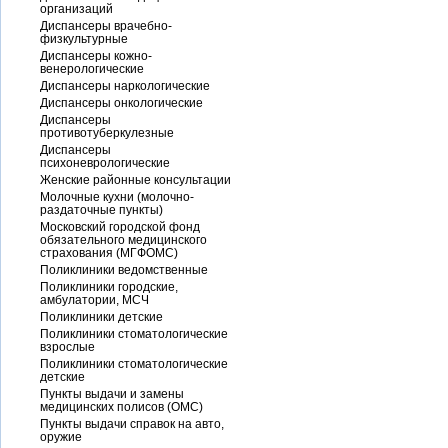
организаций
Диспансеры врачебно-
физкультурные
Диспансеры кожно-
венерологические
Диспансеры наркологические
Диспансеры онкологические
Диспансеры
противотуберкулезные
Диспансеры
психоневрологические
Женские районные консультации
Молочные кухни (молочно-
раздаточные пункты)
Московский городской фонд
обязательного медицинского
страхования (МГФОМС)
Поликлиники ведомственные
Поликлиники городские,
амбулатории, МСЧ
Поликлиники детские
Поликлиники стоматологические
взрослые
Поликлиники стоматологические
детские
Пункты выдачи и замены
медицинских полисов (ОМС)
Пункты выдачи справок на авто,
оружие