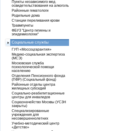
Пункты независимого мед.
освидетельствования на алкоголь
Районные гематологи
Родильные дома
Станции переливания крови
Травмпункты
ФБУЗ "Центр гигиены и
эпидемиологии"
Социальные службы
ГУП «Моссоцгарантия»
Медико-социальная экспертиза
(МСЭ)
Московская служба
психологической помощи
населению
Отделения Пенсионного фонда
(ПФР) (Социальный фонд)
Районные отделы центра
жилищных субсидий
Социально-реабилитационные
центры для инвалидов
Соцказначейство Москвы (УСЗН
закрыты)
Специализированные
учреждения для
несовершеннолетних
Учебно-методический центр
«Детство»