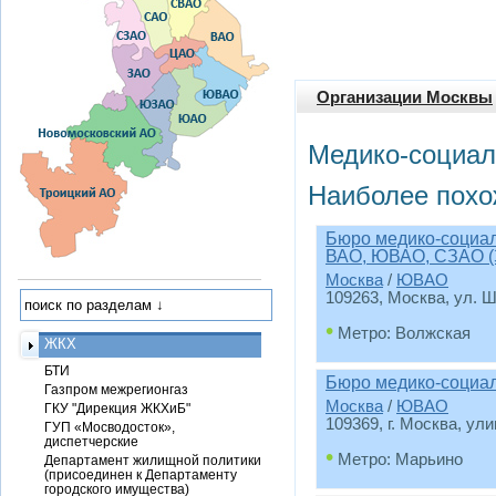
Организации Москвы
Медико-социал
Наиболее похо
Бюро медико-социа
ВАО, ЮВАО, СЗАО 
Москва
/
ЮВАО
109263, Москва, ул. Ш
•
Метро: Волжская
ЖКХ
БТИ
Бюро медико-социа
Газпром межрегионгаз
Москва
/
ЮВАО
ГКУ "Дирекция ЖКХиБ"
109369, г. Москва, ул
ГУП «Мосводосток»,
диспетчерские
•
Метро: Марьино
Департамент жилищной политики
(присоединен к Департаменту
городского имущества)