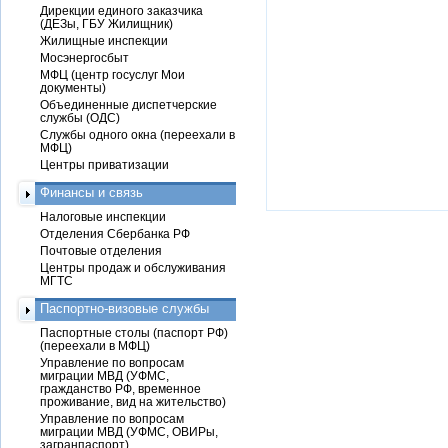
Дирекции единого заказчика
(ДЕЗы, ГБУ Жилищник)
Жилищные инспекции
Мосэнергосбыт
МФЦ (центр госуслуг Мои
документы)
Объединенные диспетчерские
службы (ОДС)
Службы одного окна (переехали в
МФЦ)
Центры приватизации
Финансы и связь
Налоговые инспекции
Отделения Сбербанка РФ
Почтовые отделения
Центры продаж и обслуживания
МГТС
Паспортно-визовые службы
Паспортные столы (паспорт РФ)
(переехали в МФЦ)
Управление по вопросам
миграции МВД (УФМС,
гражданство РФ, временное
проживание, вид на жительство)
Управление по вопросам
миграции МВД (УФМС, ОВИРы,
загранпаспорт)