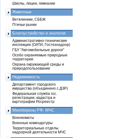
Школы, лицеи, гимназии
Животные
Ветклиники, СББЖ
Птичьи рынки
Благоустройство и экология
Административно-технические
инспекции (ОАТИ, Гостехнадзор)
ГБУ "Автомобильные дороги"
Особо охраняемые природные
территории
Охрана окружающей среды и
природопользование
Недвижимость
Департамент городского
имущества (объединено с ДЗР)
Федеральная служба гос.
регистрации, кадастра и
картографии Росреестр
Минобороны РФ, МЧС
Военкоматы
Военные комендатуры
Территориальные отделы
надзорной деятельности МЧС