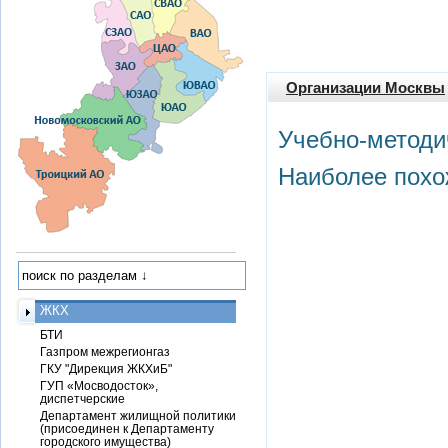
Организации Москвы
Учебно-методи
Наиболее похо
ЖКХ
БТИ
Газпром межрегионгаз
ГКУ "Дирекция ЖКХиБ"
ГУП «Мосводосток»,
диспетчерские
Департамент жилищной политики
(присоединен к Департаменту
городского имущества)