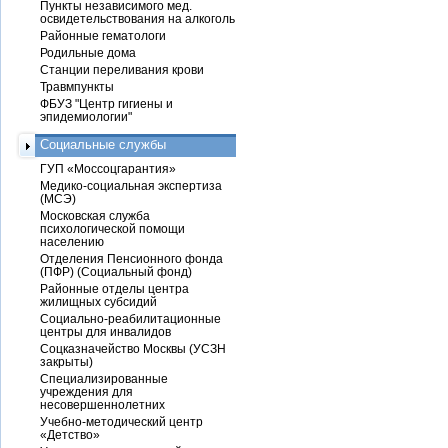
Пункты независимого мед.
освидетельствования на алкоголь
Районные гематологи
Родильные дома
Станции переливания крови
Травмпункты
ФБУЗ "Центр гигиены и
эпидемиологии"
Социальные службы
ГУП «Моссоцгарантия»
Медико-социальная экспертиза
(МСЭ)
Московская служба
психологической помощи
населению
Отделения Пенсионного фонда
(ПФР) (Социальный фонд)
Районные отделы центра
жилищных субсидий
Социально-реабилитационные
центры для инвалидов
Соцказначейство Москвы (УСЗН
закрыты)
Специализированные
учреждения для
несовершеннолетних
Учебно-методический центр
«Детство»