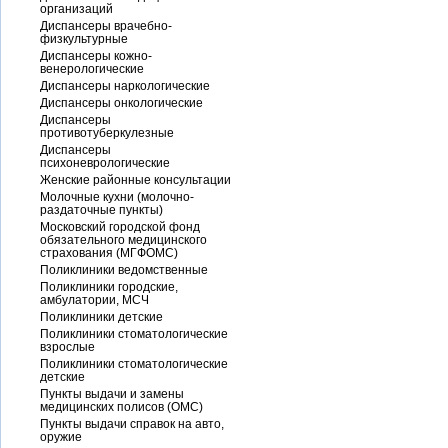
организаций
Диспансеры врачебно-
физкультурные
Диспансеры кожно-
венерологические
Диспансеры наркологические
Диспансеры онкологические
Диспансеры
противотуберкулезные
Диспансеры
психоневрологические
Женские районные консультации
Молочные кухни (молочно-
раздаточные пункты)
Московский городской фонд
обязательного медицинского
страхования (МГФОМС)
Поликлиники ведомственные
Поликлиники городские,
амбулатории, МСЧ
Поликлиники детские
Поликлиники стоматологические
взрослые
Поликлиники стоматологические
детские
Пункты выдачи и замены
медицинских полисов (ОМС)
Пункты выдачи справок на авто,
оружие