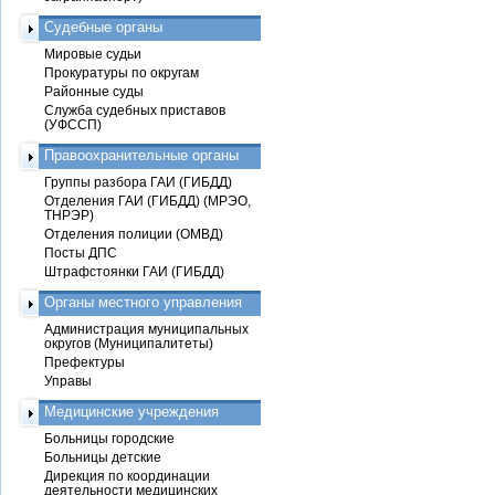
Судебные органы
Мировые судьи
Прокуратуры по округам
Районные суды
Служба судебных приставов
(УФССП)
Правоохранительные органы
Группы разбора ГАИ (ГИБДД)
Отделения ГАИ (ГИБДД) (МРЭО,
ТНРЭР)
Отделения полиции (ОМВД)
Посты ДПС
Штрафстоянки ГАИ (ГИБДД)
Органы местного управления
Администрация муниципальных
округов (Муниципалитеты)
Префектуры
Управы
Медицинские учреждения
Больницы городские
Больницы детские
Дирекция по координации
деятельности медицинских