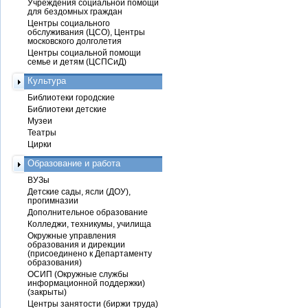
Учреждения социальной помощи
для бездомных граждан
Центры социального
обслуживания (ЦСО), Центры
московского долголетия
Центры социальной помощи
семье и детям (ЦСПСиД)
Культура
Библиотеки городские
Библиотеки детские
Музеи
Театры
Цирки
Образование и работа
ВУЗы
Детские сады, ясли (ДОУ),
прогимназии
Дополнительное образование
Колледжи, техникумы, училища
Окружные управления
образования и дирекции
(присоединено к Департаменту
образования)
ОСИП (Окружные службы
информационной поддержки)
(закрыты)
Центры занятости (биржи труда)