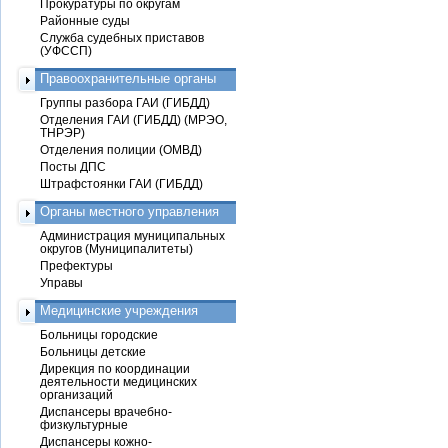
Прокуратуры по округам
Районные суды
Служба судебных приставов
(УФССП)
Правоохранительные органы
Группы разбора ГАИ (ГИБДД)
Отделения ГАИ (ГИБДД) (МРЭО,
ТНРЭР)
Отделения полиции (ОМВД)
Посты ДПС
Штрафстоянки ГАИ (ГИБДД)
Органы местного управления
Администрация муниципальных
округов (Муниципалитеты)
Префектуры
Управы
Медицинские учреждения
Больницы городские
Больницы детские
Дирекция по координации
деятельности медицинских
организаций
Диспансеры врачебно-
физкультурные
Диспансеры кожно-