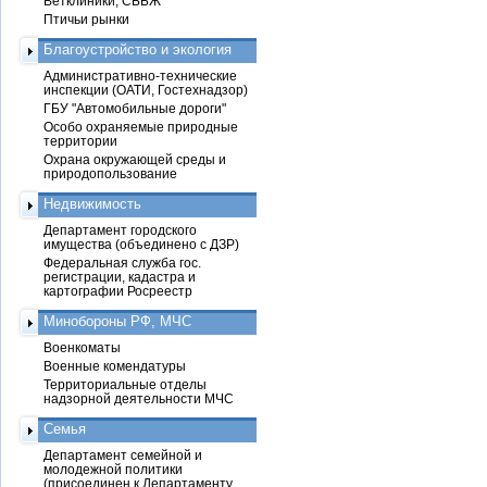
Ветклиники, СББЖ
Птичьи рынки
Благоустройство и экология
Административно-технические
инспекции (ОАТИ, Гостехнадзор)
ГБУ "Автомобильные дороги"
Особо охраняемые природные
территории
Охрана окружающей среды и
природопользование
Недвижимость
Департамент городского
имущества (объединено с ДЗР)
Федеральная служба гос.
регистрации, кадастра и
картографии Росреестр
Минобороны РФ, МЧС
Военкоматы
Военные комендатуры
Территориальные отделы
надзорной деятельности МЧС
Семья
Департамент семейной и
молодежной политики
(присоединен к Департаменту