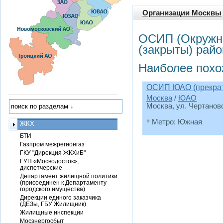
Организации Москвы
ОСИП (Окружн
(закрыты) рай
Наиболее похо
ОСИП ЮАО (прекрат
Москва
/
ЮАО
Москва, ул. Чертановск
•
Метро: Южная
ЖКХ
БТИ
Газпром межрегионгаз
ГКУ "Дирекция ЖКХиБ"
ГУП «Мосводосток»,
диспетчерские
Департамент жилищной политики
(присоединен к Департаменту
городского имущества)
Дирекции единого заказчика
(ДЕЗы, ГБУ Жилищник)
Жилищные инспекции
Мосэнергосбыт