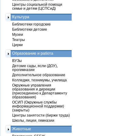
Центры социальной помощи
семье и детям (ЦСПСиД)
Культура
Библиотеки городские
Библиотеки детские
Музеи
Театры
Цирки
Образование и работа
ВУЗы
Детские сады, ясли (ДОУ),
прогимназии
Дополнительное образование
Колледжи, техникумы, училища
Окружные управления
образования и дирекции
(присоединено к Департаменту
образования)
ОСИП (Окружные службы
информационной поддержки)
(закрыты)
Центры занятости (биржи труда)
Школы, лицеи, гимназии
Животные