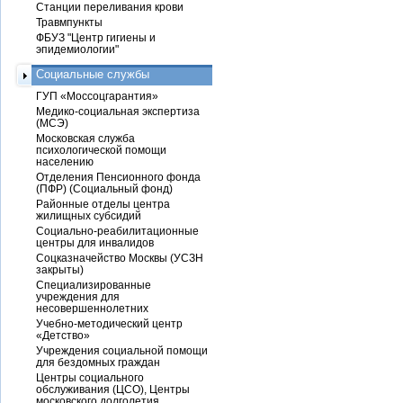
Станции переливания крови
Травмпункты
ФБУЗ "Центр гигиены и
эпидемиологии"
Социальные службы
ГУП «Моссоцгарантия»
Медико-социальная экспертиза
(МСЭ)
Московская служба
психологической помощи
населению
Отделения Пенсионного фонда
(ПФР) (Социальный фонд)
Районные отделы центра
жилищных субсидий
Социально-реабилитационные
центры для инвалидов
Соцказначейство Москвы (УСЗН
закрыты)
Специализированные
учреждения для
несовершеннолетних
Учебно-методический центр
«Детство»
Учреждения социальной помощи
для бездомных граждан
Центры социального
обслуживания (ЦСО), Центры
московского долголетия