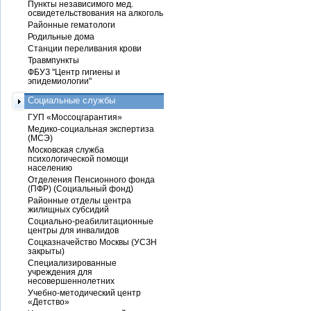
Пункты независимого мед.
освидетельствования на алкоголь
Районные гематологи
Родильные дома
Станции переливания крови
Травмпункты
ФБУЗ "Центр гигиены и
эпидемиологии"
Социальные службы
ГУП «Моссоцгарантия»
Медико-социальная экспертиза
(МСЭ)
Московская служба
психологической помощи
населению
Отделения Пенсионного фонда
(ПФР) (Социальный фонд)
Районные отделы центра
жилищных субсидий
Социально-реабилитационные
центры для инвалидов
Соцказначейство Москвы (УСЗН
закрыты)
Специализированные
учреждения для
несовершеннолетних
Учебно-методический центр
«Детство»