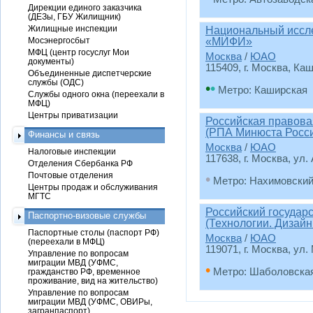
Дирекции единого заказчика
(ДЕЗы, ГБУ Жилищник)
Жилищные инспекции
Национальный иссле
Мосэнергосбыт
«МИФИ»
МФЦ (центр госуслуг Мои
Москва
/
ЮАО
документы)
115409, г. Москва, Ка
Объединенные диспетчерские
службы (ОДС)
•
•
Метро: Каширская
Службы одного окна (переехали в
МФЦ)
Центры приватизации
Российская правова
(РПА Минюста Росс
Финансы и связь
Москва
/
ЮАО
Налоговые инспекции
117638, г. Москва, ул.
Отделения Сбербанка РФ
Почтовые отделения
•
Метро: Нахимовский
Центры продаж и обслуживания
МГТС
Российский государс
Паспортно-визовые службы
(Технологии. Дизайн
Паспортные столы (паспорт РФ)
Москва
/
ЮАО
(переехали в МФЦ)
119071, г. Москва, ул
Управление по вопросам
миграции МВД (УФМС,
•
Метро: Шаболовска
гражданство РФ, временное
проживание, вид на жительство)
Управление по вопросам
миграции МВД (УФМС, ОВИРы,
загранпаспорт)