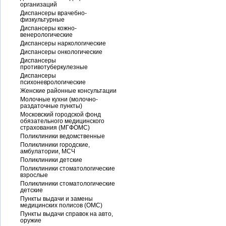
организаций
Диспансеры врачебно-
физкультурные
Диспансеры кожно-
венерологические
Диспансеры наркологические
Диспансеры онкологические
Диспансеры
противотуберкулезные
Диспансеры
психоневрологические
Женские районные консультации
Молочные кухни (молочно-
раздаточные пункты)
Московский городской фонд
обязательного медицинского
страхования (МГФОМС)
Поликлиники ведомственные
Поликлиники городские,
амбулатории, МСЧ
Поликлиники детские
Поликлиники стоматологические
взрослые
Поликлиники стоматологические
детские
Пункты выдачи и замены
медицинских полисов (ОМС)
Пункты выдачи справок на авто,
оружие