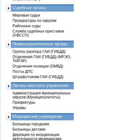
Судебные органы
Мировые судьи
Прокуратуры по округам
Районные суды
Служба судебных приставов
(УФССП)
Правоохранительные органы
Группы разбора ГАИ (ГИБДД)
Отделения ГАИ (ГИБДД) (МРЭО,
ТНРЭР)
Отделения полиции (ОМВД)
Посты ДПС
Штрафстоянки ГАИ (ГИБДД)
Органы местного управления
Администрация муниципальных
округов (Муниципалитеты)
Префектуры
Управы
Медицинские учреждения
Больницы городские
Больницы детские
Дирекция по координации
деятельности медицинских