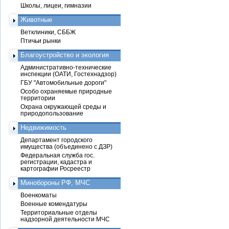
Школы, лицеи, гимназии
Животные
Ветклиники, СББЖ
Птичьи рынки
Благоустройство и экология
Административно-технические
инспекции (ОАТИ, Гостехнадзор)
ГБУ "Автомобильные дороги"
Особо охраняемые природные
территории
Охрана окружающей среды и
природопользование
Недвижимость
Департамент городского
имущества (объединено с ДЗР)
Федеральная служба гос.
регистрации, кадастра и
картографии Росреестр
Минобороны РФ, МЧС
Военкоматы
Военные комендатуры
Территориальные отделы
надзорной деятельности МЧС