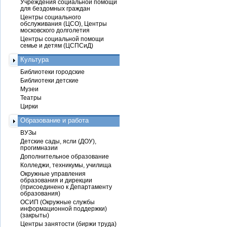
Учреждения социальной помощи
для бездомных граждан
Центры социального
обслуживания (ЦСО), Центры
московского долголетия
Центры социальной помощи
семье и детям (ЦСПСиД)
Культура
Библиотеки городские
Библиотеки детские
Музеи
Театры
Цирки
Образование и работа
ВУЗы
Детские сады, ясли (ДОУ),
прогимназии
Дополнительное образование
Колледжи, техникумы, училища
Окружные управления
образования и дирекции
(присоединено к Департаменту
образования)
ОСИП (Окружные службы
информационной поддержки)
(закрыты)
Центры занятости (биржи труда)