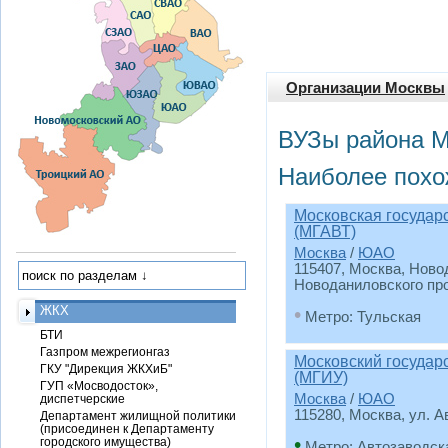
Организации Москвы
ВУЗы района М
Наиболее похо
Московская государ
(МГАВТ)
Москва
/
ЮАО
115407, Москва, Новод
Новоданиловского пр
ЖКХ
•
Метро: Тульская
БТИ
Газпром межрегионгаз
Московский государ
ГКУ "Дирекция ЖКХиБ"
(МГИУ)
ГУП «Мосводосток»,
Москва
/
ЮАО
диспетчерские
115280, Москва, ул. А
Департамент жилищной политики
(присоединен к Департаменту
•
городского имущества)
Метро: Автозаводск