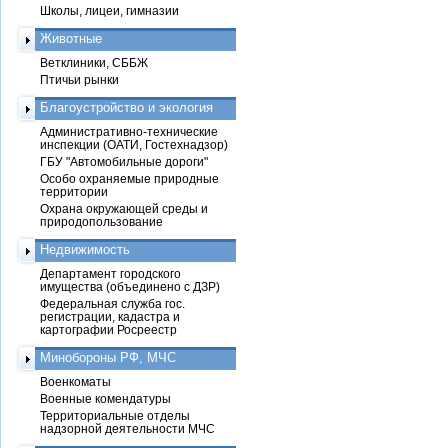
Школы, лицеи, гимназии
Животные
Ветклиники, СББЖ
Птичьи рынки
Благоустройство и экология
Административно-технические
инспекции (ОАТИ, Гостехнадзор)
ГБУ "Автомобильные дороги"
Особо охраняемые природные
территории
Охрана окружающей среды и
природопользование
Недвижимость
Департамент городского
имущества (объединено с ДЗР)
Федеральная служба гос.
регистрации, кадастра и
картографии Росреестр
Минобороны РФ, МЧС
Военкоматы
Военные комендатуры
Территориальные отделы
надзорной деятельности МЧС