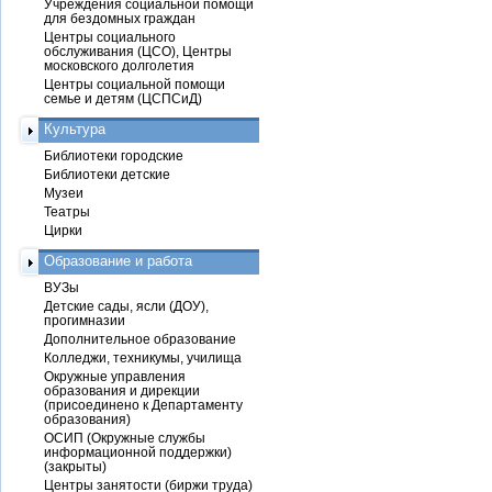
Учреждения социальной помощи
для бездомных граждан
Центры социального
обслуживания (ЦСО), Центры
московского долголетия
Центры социальной помощи
семье и детям (ЦСПСиД)
Культура
Библиотеки городские
Библиотеки детские
Музеи
Театры
Цирки
Образование и работа
ВУЗы
Детские сады, ясли (ДОУ),
прогимназии
Дополнительное образование
Колледжи, техникумы, училища
Окружные управления
образования и дирекции
(присоединено к Департаменту
образования)
ОСИП (Окружные службы
информационной поддержки)
(закрыты)
Центры занятости (биржи труда)