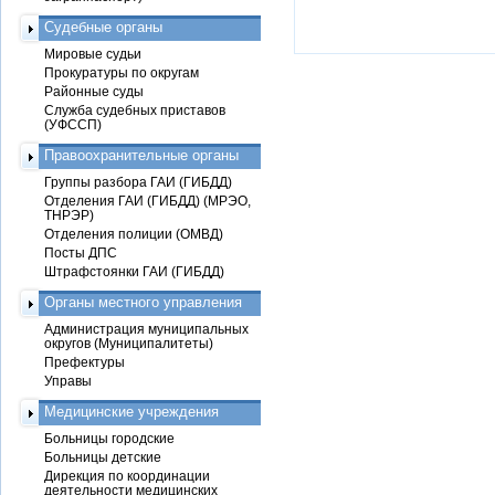
Судебные органы
Мировые судьи
Прокуратуры по округам
Районные суды
Служба судебных приставов
(УФССП)
Правоохранительные органы
Группы разбора ГАИ (ГИБДД)
Отделения ГАИ (ГИБДД) (МРЭО,
ТНРЭР)
Отделения полиции (ОМВД)
Посты ДПС
Штрафстоянки ГАИ (ГИБДД)
Органы местного управления
Администрация муниципальных
округов (Муниципалитеты)
Префектуры
Управы
Медицинские учреждения
Больницы городские
Больницы детские
Дирекция по координации
деятельности медицинских