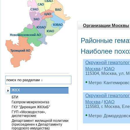
Организации Москвы
Районные гема
Наиболее похо
Окружной гематолог
Москва
/
ЮАО
115304, Москва, ул. М
•
Метро: Кантемировс
ЖКХ
Окружной гематолог
БТИ
Москва
/
ЮАО
Газпром межрегионгаз
115583, г. Москва, Еле
ГКУ "Дирекция ЖКХиБ"
ГУП «Мосводосток»,
•
Метро: Домодедовс
диспетчерские
Департамент жилищной политики
(присоединен к Департаменту
городского имущества)