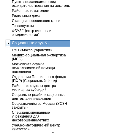
Пункты независимого мед.
освидетельствования на алкоголь
Районные гематологи
Родильные дома
Станции переливания крови
Травмпункты
ФБУЗ "Центр гигиены и
эпидемиологии"
Социальные службы
ГУП «Моссоцгарантия»
Медико-социальная экспертиза
(МСЭ)
Московская служба
психологической помощи
населению
Отделения Пенсионного фонда
(ПФР) (Социальный фонд)
Районные отделы центра
жилищных субсидий
Социально-реабилитационные
центры для инвалидов
Соцказначейство Москвы (УСЗН
закрыты)
Специализированные
учреждения для
несовершеннолетних
Учебно-методический центр
«Детство»