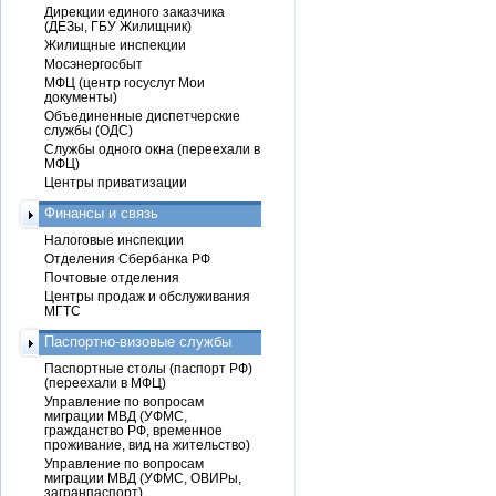
Дирекции единого заказчика
(ДЕЗы, ГБУ Жилищник)
Жилищные инспекции
Мосэнергосбыт
МФЦ (центр госуслуг Мои
документы)
Объединенные диспетчерские
службы (ОДС)
Службы одного окна (переехали в
МФЦ)
Центры приватизации
Финансы и связь
Налоговые инспекции
Отделения Сбербанка РФ
Почтовые отделения
Центры продаж и обслуживания
МГТС
Паспортно-визовые службы
Паспортные столы (паспорт РФ)
(переехали в МФЦ)
Управление по вопросам
миграции МВД (УФМС,
гражданство РФ, временное
проживание, вид на жительство)
Управление по вопросам
миграции МВД (УФМС, ОВИРы,
загранпаспорт)