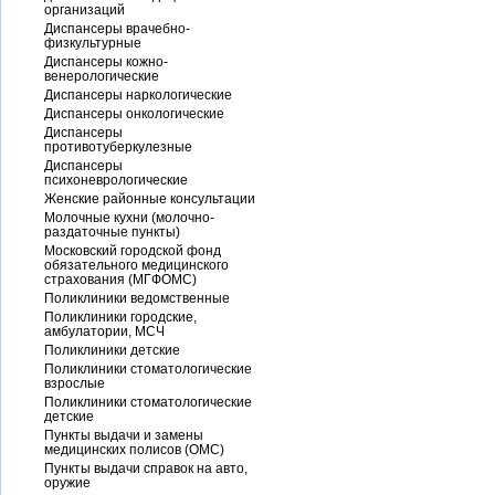
организаций
Диспансеры врачебно-
физкультурные
Диспансеры кожно-
венерологические
Диспансеры наркологические
Диспансеры онкологические
Диспансеры
противотуберкулезные
Диспансеры
психоневрологические
Женские районные консультации
Молочные кухни (молочно-
раздаточные пункты)
Московский городской фонд
обязательного медицинского
страхования (МГФОМС)
Поликлиники ведомственные
Поликлиники городские,
амбулатории, МСЧ
Поликлиники детские
Поликлиники стоматологические
взрослые
Поликлиники стоматологические
детские
Пункты выдачи и замены
медицинских полисов (ОМС)
Пункты выдачи справок на авто,
оружие