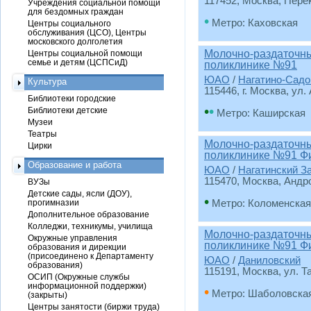
117452, Москва, Перек
Учреждения социальной помощи
для бездомных граждан
•
Метро: Каховская
Центры социального
обслуживания (ЦСО), Центры
московского долголетия
Молочно-раздаточный
Центры социальной помощи
семье и детям (ЦСПСиД)
поликлинике №91
ЮАО
/
Нагатино-Садо
Культура
115446, г. Москва, ул
Библиотеки городские
•
•
Библиотеки детские
Метро: Каширская
Музеи
Театры
Молочно-раздаточный
Цирки
поликлинике №91 Ф
Образование и работа
ЮАО
/
Нагатинский З
115470, Москва, Андроп
ВУЗы
Детские сады, ясли (ДОУ),
•
прогимназии
Метро: Коломенская
Дополнительное образование
Колледжи, техникумы, училища
Молочно-раздаточный
Окружные управления
поликлинике №91 Ф
образования и дирекции
(присоединено к Департаменту
ЮАО
/
Даниловский
образования)
115191, Москва, ул. Т
ОСИП (Окружные службы
информационной поддержки)
•
Метро: Шаболовска
(закрыты)
Центры занятости (биржи труда)