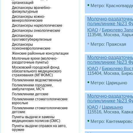
организаций
•
Метро: Красногвард
Диспансеры врачебно-
физкультурные
Диспансеры кожно-
Молочно-раздаточный
венерологические
поликлинике №23 Ф
Диспансеры наркологические
ЮАО
/
Бирюлево Зап
Диспансеры онкологические
113546, Москва, Харько
Диспансеры
противотуберкулезные
•
Метро: Пражская
Диспансеры
психоневрологические
Женские районные консультации
Молочно-раздаточный
Молочные кухни (молочно-
поликлинике №23 Ф
раздаточные пункты)
Московский городской фонд
ЮАО
/
Бирюлево Вос
обязательного медицинского
115404, Москва, Бирюле
страхования (МГФОМС)
Поликлиники ведомственные
•
Метро: Царицыно
Поликлиники городские,
амбулатории, МСЧ
Поликлиники детские
Молочно-раздаточный
Поликлиники стоматологические
поликлинике №23 Ф
взрослые
ЮАО
/
Царицыно
Поликлиники стоматологические
115516, Москва, Кавка
детские
Пункты выдачи и замены
•
медицинских полисов (ОМС)
Метро: Кантемировс
Пункты выдачи справок на авто,
оружие