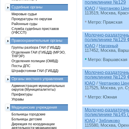
поликлинике №129
Судебные органы
ЮАО
/
Чертаново Цен
113519, Москва, Красн
Мировые судьи
Прокуратуры по округам
•
Метро: Пражская
Районные суды
Служба судебных приставов
(УФССП)
Молочно-раздаточный
поликлинике №129 
Правоохранительные органы
ЮАО
/
Нагорный
Группы разбора ГАИ (ГИБДД)
117452, Москва, Варш
Отделения ГАИ (ГИБДД) (МРЭО,
ТНРЭР)
•
Метро: Варшавская
Отделения полиции (ОМВД)
Посты ДПС
Штрафстоянки ГАИ (ГИБДД)
Молочно-раздаточный
поликлинике №129 
Органы местного управления
ЮАО
/
Чертаново Цен
Администрация муниципальных
117525, Москва, ул. Су
округов (Муниципалитеты)
Префектуры
•
Метро: Южная
Управы
Медицинские учреждения
Молочно-раздаточный
поликлинике №145 (
Больницы городские
Больницы детские
ЮАО
/
Зябликово
Дирекция по координации
115580, Москва, Орехо
деятельности медицинских