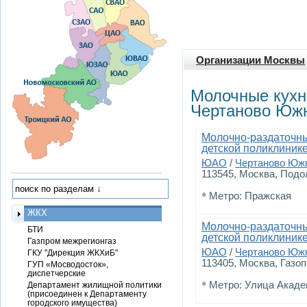
Организации Москвы
Молочные кухн
Чертаново Юж
Молочно-раздаточны
детской поликлиник
ЮАО
/
Чертаново Юж
113545, Москва, Подол
•
Метро: Пражская
ЖКХ
Молочно-раздаточны
БТИ
детской поликлиник
Газпром межрегионгаз
ЮАО
/
Чертаново Юж
ГКУ "Дирекция ЖКХиБ"
113405, Москва, Газопр
ГУП «Мосводосток»,
диспетчерские
•
Метро: Улица Акаде
Департамент жилищной политики
(присоединен к Департаменту
городского имущества)