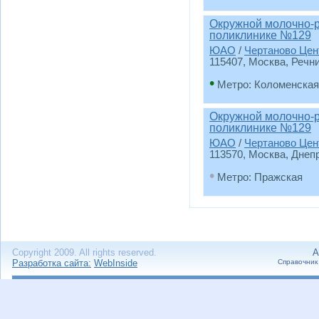
Окружной молочно-р
поликлинике №129
ЮАО
/
Чертаново Цен
115407, Москва, Речник
•
Метро: Коломенская
Окружной молочно-р
поликлинике №129
ЮАО
/
Чертаново Цен
113570, Москва, Днепр
•
Метро: Пражская
Copyright 2009. All rights reserved.
А
Разработка сайта:
WebInside
Справочник 