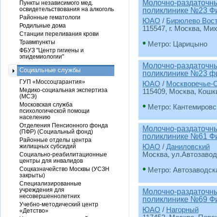
Молочно-раздаточный
Пункты независимого мед.
освидетельствования на алкоголь
поликлинике №23 Ф
Районные гематологи
ЮАО
/
Бирюлево Вос
Родильные дома
115547, г. Москва, Ми
Станции переливания крови
•
Травмпункты
Метро: Царицыно
ФБУЗ "Центр гигиены и
эпидемиологии"
Молочно-раздаточный
Социальные службы
поликлинике №23 ф
ГУП «Моссоцгарантия»
ЮАО
/
Москворечье-
Медико-социальная экспертиза
115409, Москва, Кошкин
(МСЭ)
•
Московская служба
Метро: Кантемировс
психологической помощи
населению
Отделения Пенсионного фонда
Молочно-раздаточный
(ПФР) (Социальный фонд)
поликлинике №61 Ф
Районные отделы центра
жилищных субсидий
ЮАО
/
Даниловский
Москва, ул.Автозаводс
Социально-реабилитационные
центры для инвалидов
•
Соцказначейство Москвы (УСЗН
Метро: Автозаводск
закрыты)
Специализированные
учреждения для
Молочно-раздаточный
несовершеннолетних
поликлинике №69 Ф
Учебно-методический центр
ЮАО
/
Нагорный
«Детство»