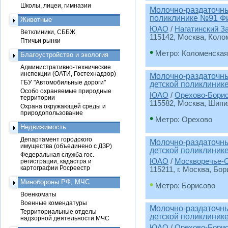
Школы, лицеи, гимназии
Молочно-раздаточный
поликлинике №91 Ф
Животные
ЮАО
/
Нагатинский З
Ветклиники, СББЖ
115142, Москва, Коломе
Птичьи рынки
•
Метро: Коломенская
Благоустройство и экология
Административно-технические
инспекции (ОАТИ, Гостехнадзор)
Молочно-раздаточны
ГБУ "Автомобильные дороги"
детской поликлиник
Особо охраняемые природные
ЮАО
/
Орехово-Бори
территории
115582, Москва, Шипил
Охрана окружающей среды и
природопользование
•
Метро: Орехово
Недвижимость
Департамент городского
Молочно-раздаточны
имущества (объединено с ДЗР)
детской поликлиник
Федеральная служба гос.
ЮАО
/
Москворечье-
регистрации, кадастра и
картографии Росреестр
115211, г. Москва, Бор
Минобороны РФ, МЧС
•
Метро: Борисово
Военкоматы
Военные комендатуры
Молочно-раздаточны
Территориальные отделы
детской поликлиник
надзорной деятельности МЧС
ЮАО
/
Орехово-Бори