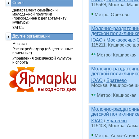
Семья
115569, Москва, Марша
Департамент семейной и
•
молодежной политики
Метро: Орехово
(присоединен к Департаменту
культуры)
ЗАГСы
Молочно-раздаточны
детской поликлиник
Другие организации
ЮАО
/
Москворечье-
Мосстат
115211, Каширское шос
Роспотребнадзор (общественные
•
•
приемные)
Метро: Каширская
Управления физической культуры
и спорта
Молочно-раздаточны
детской поликлиник
ЮАО
/
Братеево
Москва, Каширское шос
•
•
Метро: Каширская
Молочно-раздаточны
детской поликлиник
ЮАО
/
Братеево
115408, Москва, Алма-А
•
Метро: Алма-Атинск