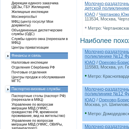
Дирекции единого заказчика
Молочно-раздаточны
(ДЕЗы, ГБУ Жилищник)
детской поликлиник
Жилищные инспекции
ЮАО
/
Чертаново Юж
Мосэнергосбыт
113534, Москва, Чертан
МФЦ (центр госуслуг Мои
документы)
•
Метро: Чертановска
Объединенные диспетчерские
службы (ОДС)
Наиболее похо
Службы одного окна (переехали в
МФЦ)
Центры приватизации
Молочно-раздаточный
Финансы и связь
поликлинике №12 Ф
ЮАО
/
Орехово-Бори
Налоговые инспекции
115583, Москва, ул. Г
Отделения Сбербанка РФ
Почтовые отделения
•
Метро: Красногвард
Центры продаж и обслуживания
МГТС
Паспортно-визовые службы
Молочно-раздаточный
поликлинике №12 Ф
Паспортные столы (паспорт РФ)
(переехали в МФЦ)
ЮАО
/
Орехово-Бори
Москва, ул. Шипиловск
Управление по вопросам
миграции МВД (УФМС,
•
гражданство РФ, временное
Метро: Домодедовс
проживание, вид на жительство)
Управление по вопросам
миграции МВД (УФМС, ОВИРы,
Молочно-раздаточный
загранпаспорт)