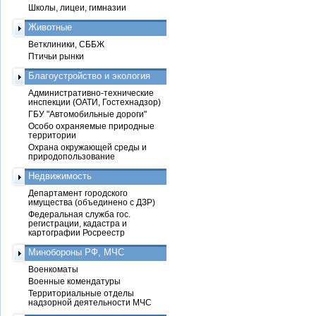
Школы, лицеи, гимназии
Животные
Ветклиники, СББЖ
Птичьи рынки
Благоустройство и экология
Административно-технические
инспекции (ОАТИ, Гостехнадзор)
ГБУ "Автомобильные дороги"
Особо охраняемые природные
территории
Охрана окружающей среды и
природопользование
Недвижимость
Департамент городского
имущества (объединено с ДЗР)
Федеральная служба гос.
регистрации, кадастра и
картографии Росреестр
Минобороны РФ, МЧС
Военкоматы
Военные комендатуры
Территориальные отделы
надзорной деятельности МЧС