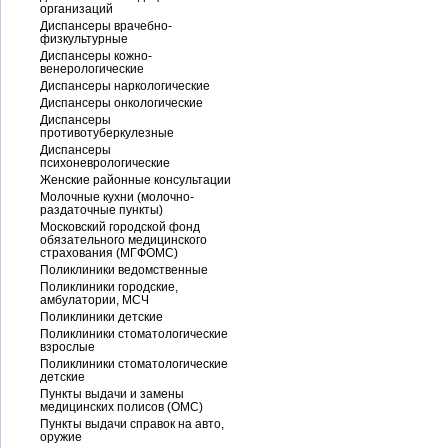
организаций
Диспансеры врачебно-
физкультурные
Диспансеры кожно-
венерологические
Диспансеры наркологические
Диспансеры онкологические
Диспансеры
противотуберкулезные
Диспансеры
психоневрологические
Женские районные консультации
Молочные кухни (молочно-
раздаточные пункты)
Московский городской фонд
обязательного медицинского
страхования (МГФОМС)
Поликлиники ведомственные
Поликлиники городские,
амбулатории, МСЧ
Поликлиники детские
Поликлиники стоматологические
взрослые
Поликлиники стоматологические
детские
Пункты выдачи и замены
медицинских полисов (ОМС)
Пункты выдачи справок на авто,
оружие