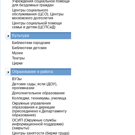
Учреждения социальной помощи
для бездомных граждан
Центры социального
обслуживания (ЦСО), Центры
московского долголетия
Центры социальной помощи
семье и детям (ЦСПСиД)
Культура
Библиотеки городские
Библиотеки детские
Музеи
Театры
Цирки
Образование и работа
ВУЗы
Детские сады, ясли (ДОУ),
прогимназии
Дополнительное образование
Колледжи, техникумы, училища
Окружные управления
образования и дирекции
(присоединено к Департаменту
образования)
ОСИП (Окружные службы
информационной поддержки)
(закрыты)
Центры занятости (биржи труда)