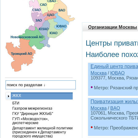
Организации Москвы
Центры приват
Наиболее похо
Единый центр прива
Москва
/
ЮВАО
109377, Москва, Рязан
•
Метро: Рязанский п
ЖКХ
Приватизация жилы
БТИ
Москва
/
ВАО
Газпром межрегионгаз
107061, Москва, Прео
ГКУ "Дирекция ЖКХиБ"
Сокольнического ТБТ
ГУП «Мосводосток»,
диспетчерские
•
Метро: Преображен
Департамент жилищной политики
(присоединен к Департаменту
городского имущества)