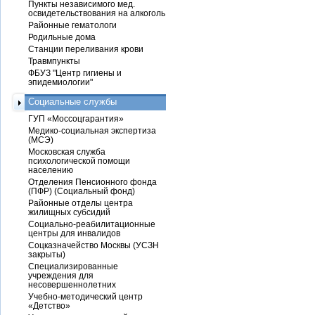
Пункты независимого мед.
освидетельствования на алкоголь
Районные гематологи
Родильные дома
Станции переливания крови
Травмпункты
ФБУЗ "Центр гигиены и
эпидемиологии"
Социальные службы
ГУП «Моссоцгарантия»
Медико-социальная экспертиза
(МСЭ)
Московская служба
психологической помощи
населению
Отделения Пенсионного фонда
(ПФР) (Социальный фонд)
Районные отделы центра
жилищных субсидий
Социально-реабилитационные
центры для инвалидов
Соцказначейство Москвы (УСЗН
закрыты)
Специализированные
учреждения для
несовершеннолетних
Учебно-методический центр
«Детство»