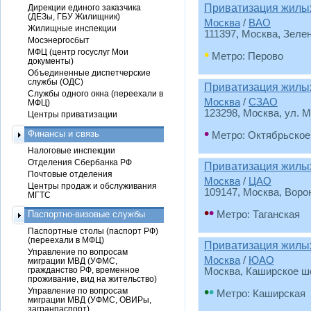
Приватизация жилы
Дирекции единого заказчика
(ДЕЗы, ГБУ Жилищник)
Москва
/
ВАО
Жилищные инспекции
111397, Москва, Зелены
Мосэнергосбыт
•
МФЦ (центр госуслуг Мои
Метро: Перово
документы)
Объединенные диспетчерские
службы (ОДС)
Приватизация жил
Службы одного окна (переехали в
Москва
/
СЗАО
МФЦ)
123298, Москва, ул. М
Центры приватизации
•
Финансы и связь
Метро: Октябрьское
Налоговые инспекции
Отделения Сбербанка РФ
Приватизация жил
Почтовые отделения
Москва
/
ЦАО
Центры продаж и обслуживания
109147, Москва, Воро
МГТС
•
•
Паспортно-визовые службы
Метро: Таганская
Паспортные столы (паспорт РФ)
(переехали в МФЦ)
Приватизация жил
Управление по вопросам
Москва
/
ЮАО
миграции МВД (УФМС,
гражданство РФ, временное
Москва, Каширское шос
проживание, вид на жительство)
•
•
Управление по вопросам
Метро: Каширская
миграции МВД (УФМС, ОВИРы,
загранпаспорт)