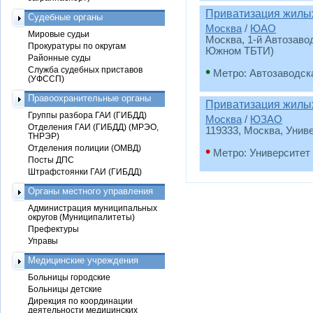
Приватизация жил
Судебные органы
Москва
/
ЮАО
Мировые судьи
Москва, 1-й Автозаводс
Прокуратуры по округам
Южном ТБТИ)
Районные суды
•
Служба судебных приставов
Метро: Автозаводск
(УФССП)
Правоохранительные органы
Приватизация жил
Группы разбора ГАИ (ГИБДД)
Москва
/
ЮЗАО
Отделения ГАИ (ГИБДД) (МРЭО,
119333, Москва, Униве
ТНРЭР)
Отделения полиции (ОМВД)
•
Метро: Университет
Посты ДПС
Штрафстоянки ГАИ (ГИБДД)
Органы местного управления
Администрация муниципальных
округов (Муниципалитеты)
Префектуры
Управы
Медицинские учреждения
Больницы городские
Больницы детские
Дирекция по координации
деятельности медицинских