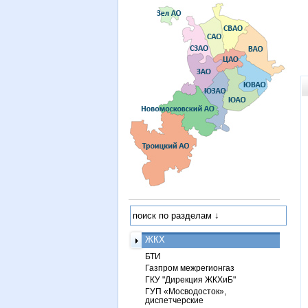
ЖКХ
БТИ
Газпром межрегионгаз
ГКУ "Дирекция ЖКХиБ"
ГУП «Мосводосток»,
диспетчерские