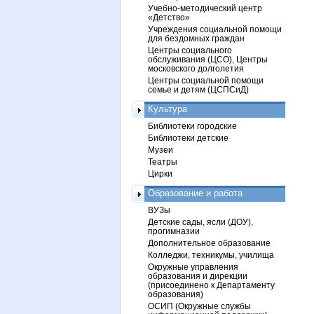
Учебно-методический центр
«Детство»
Учреждения социальной помощи
для бездомных граждан
Центры социального
обслуживания (ЦСО), Центры
московского долголетия
Центры социальной помощи
семье и детям (ЦСПСиД)
Культура
Библиотеки городские
Библиотеки детские
Музеи
Театры
Цирки
Образование и работа
ВУЗы
Детские сады, ясли (ДОУ),
прогимназии
Дополнительное образование
Колледжи, техникумы, училища
Окружные управления
образования и дирекции
(присоединено к Департаменту
образования)
ОСИП (Окружные службы