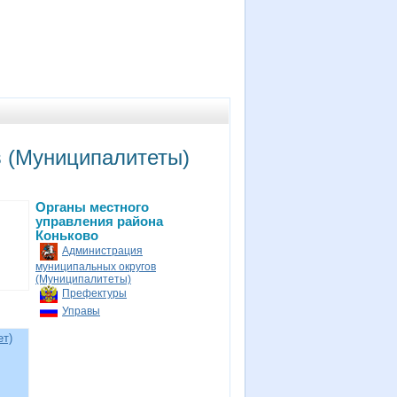
 (Муниципалитеты)
Органы местного
управления района
Коньково
Администрация
муниципальных округов
(Муниципалитеты)
Префектуры
Управы
ет)