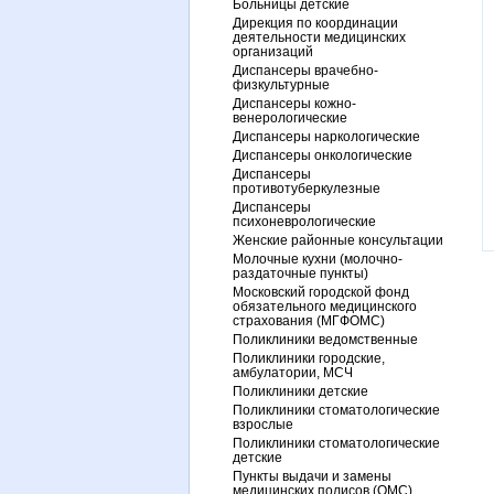
Больницы детские
Дирекция по координации
деятельности медицинских
организаций
Диспансеры врачебно-
физкультурные
Диспансеры кожно-
венерологические
Диспансеры наркологические
Диспансеры онкологические
Диспансеры
противотуберкулезные
Диспансеры
психоневрологические
Женские районные консультации
Молочные кухни (молочно-
раздаточные пункты)
Московский городской фонд
обязательного медицинского
страхования (МГФОМС)
Поликлиники ведомственные
Поликлиники городские,
амбулатории, МСЧ
Поликлиники детские
Поликлиники стоматологические
взрослые
Поликлиники стоматологические
детские
Пункты выдачи и замены
медицинских полисов (ОМС)