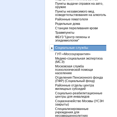
Пункты выдачи справок на авто,
оружие
Пункты независимого мед.
освидетельствования на алкоголь
Районные гематологи
Родильные дома
Станции переливания крови
Травмпункты
ФБУЗ "Центр гигиены и
эпидемиологии"
Социальные службы
ГУП «Моссоцгарантия»
Медико-социальная экспертиза
(МСЭ)
Московская служба
психологической помощи
населению
Отделения Пенсионного фонда
(ПФР) (Социальный фонд)
Районные отделы центра
жилищных субсидий
Социально-реабилитационные
центры для инвалидов
Соцказначейство Москвы (УСЗН
закрыты)
Специализированные
учреждения для
несовершеннолетних