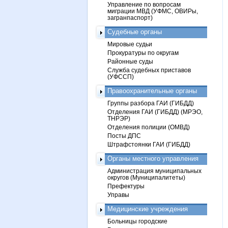
Управление по вопросам
миграции МВД (УФМС, ОВИРы,
загранпаспорт)
Судебные органы
Мировые судьи
Прокуратуры по округам
Районные суды
Служба судебных приставов
(УФССП)
Правоохранительные органы
Группы разбора ГАИ (ГИБДД)
Отделения ГАИ (ГИБДД) (МРЭО,
ТНРЭР)
Отделения полиции (ОМВД)
Посты ДПС
Штрафстоянки ГАИ (ГИБДД)
Органы местного управления
Администрация муниципальных
округов (Муниципалитеты)
Префектуры
Управы
Медицинские учреждения
Больницы городские