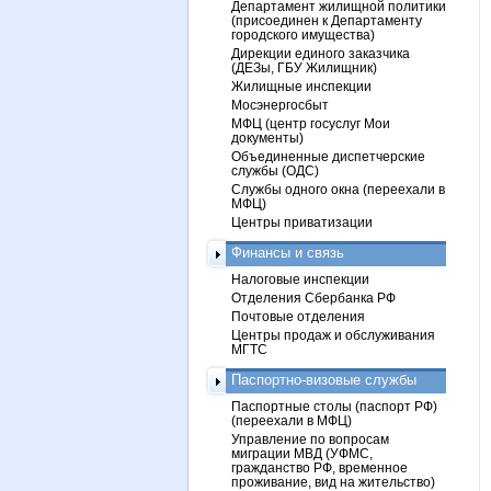
Департамент жилищной политики
(присоединен к Департаменту
городского имущества)
Дирекции единого заказчика
(ДЕЗы, ГБУ Жилищник)
Жилищные инспекции
Мосэнергосбыт
МФЦ (центр госуслуг Мои
документы)
Объединенные диспетчерские
службы (ОДС)
Службы одного окна (переехали в
МФЦ)
Центры приватизации
Финансы и связь
Налоговые инспекции
Отделения Сбербанка РФ
Почтовые отделения
Центры продаж и обслуживания
МГТС
Паспортно-визовые службы
Паспортные столы (паспорт РФ)
(переехали в МФЦ)
Управление по вопросам
миграции МВД (УФМС,
гражданство РФ, временное
проживание, вид на жительство)