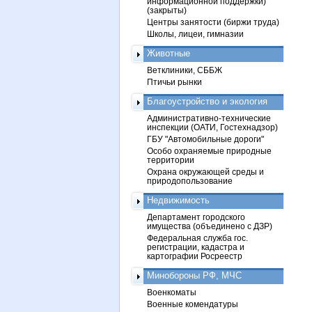
информационной поддержки)
(закрыты)
Центры занятости (биржи труда)
Школы, лицеи, гимназии
Животные
Ветклиники, СББЖ
Птичьи рынки
Благоустройство и экология
Административно-технические
инспекции (ОАТИ, Гостехнадзор)
ГБУ "Автомобильные дороги"
Особо охраняемые природные
территории
Охрана окружающей среды и
природопользование
Недвижимость
Департамент городского
имущества (объединено с ДЗР)
Федеральная служба гос.
регистрации, кадастра и
картографии Росреестр
Минобороны РФ, МЧС
Военкоматы
Военные комендатуры