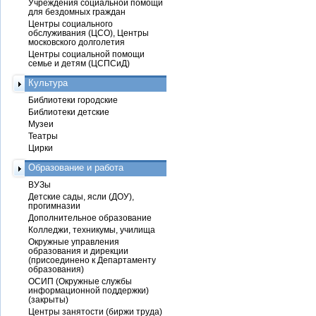
Учреждения социальной помощи
для бездомных граждан
Центры социального
обслуживания (ЦСО), Центры
московского долголетия
Центры социальной помощи
семье и детям (ЦСПСиД)
Культура
Библиотеки городские
Библиотеки детские
Музеи
Театры
Цирки
Образование и работа
ВУЗы
Детские сады, ясли (ДОУ),
прогимназии
Дополнительное образование
Колледжи, техникумы, училища
Окружные управления
образования и дирекции
(присоединено к Департаменту
образования)
ОСИП (Окружные службы
информационной поддержки)
(закрыты)
Центры занятости (биржи труда)