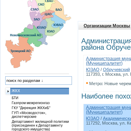
Организации Москвы
Администрация
района Обруче
Администрация муни
(Муниципалитет)
ЮЗАО
/
Обручевский
117393, г. Москва, ул.
•
Метро: Новые чере
ЖКХ
Наиболее похо
БТИ
Газпром межрегионгаз
Администрация муни
ГКУ "Дирекция ЖКХиБ"
(Муниципалитет)
ГУП «Мосводосток»,
диспетчерские
ЮЗАО
/
Академическ
Департамент жилищной политики
117292, Москва, ул. Ке
(присоединен к Департаменту
городского имущества)