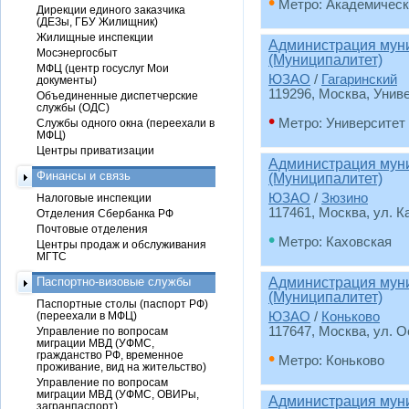
•
Метро: Академическ
Дирекции единого заказчика
(ДЕЗы, ГБУ Жилищник)
Жилищные инспекции
Администрация муни
Мосэнергосбыт
(Муниципалитет)
МФЦ (центр госуслуг Мои
ЮЗАО
/
Гагаринский
документы)
119296, Москва, Униве
Объединенные диспетчерские
службы (ОДС)
•
Метро: Университет
Службы одного окна (переехали в
МФЦ)
Центры приватизации
Администрация муни
Финансы и связь
(Муниципалитет)
ЮЗАО
/
Зюзино
Налоговые инспекции
117461, Москва, ул. К
Отделения Сбербанка РФ
Почтовые отделения
•
Метро: Каховская
Центры продаж и обслуживания
МГТС
Паспортно-визовые службы
Администрация муни
(Муниципалитет)
Паспортные столы (паспорт РФ)
(переехали в МФЦ)
ЮЗАО
/
Коньково
117647, Москва, ул. О
Управление по вопросам
миграции МВД (УФМС,
•
гражданство РФ, временное
Метро: Коньково
проживание, вид на жительство)
Управление по вопросам
миграции МВД (УФМС, ОВИРы,
Администрация муни
загранпаспорт)