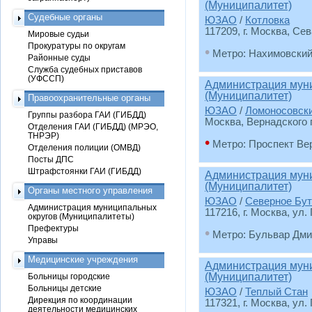
(Муниципалитет)
Судебные органы
ЮЗАО
/
Котловка
117209, г. Москва, Сев
Мировые судьи
Прокуратуры по округам
•
Метро: Нахимовский
Районные суды
Служба судебных приставов
(УФССП)
Администрация муни
(Муниципалитет)
Правоохранительные органы
ЮЗАО
/
Ломоносовск
Группы разбора ГАИ (ГИБДД)
Москва, Вернадского п
Отделения ГАИ (ГИБДД) (МРЭО,
ТНРЭР)
•
Метро: Проспект Ве
Отделения полиции (ОМВД)
Посты ДПС
Штрафстоянки ГАИ (ГИБДД)
Администрация муни
(Муниципалитет)
Органы местного управления
ЮЗАО
/
Северное Бут
Администрация муниципальных
117216, г. Москва, ул. 
округов (Муниципалитеты)
Префектуры
•
Метро: Бульвар Дми
Управы
Медицинские учреждения
Администрация муни
(Муниципалитет)
Больницы городские
Больницы детские
ЮЗАО
/
Теплый Стан
Дирекция по координации
117321, г. Москва, ул.
деятельности медицинских