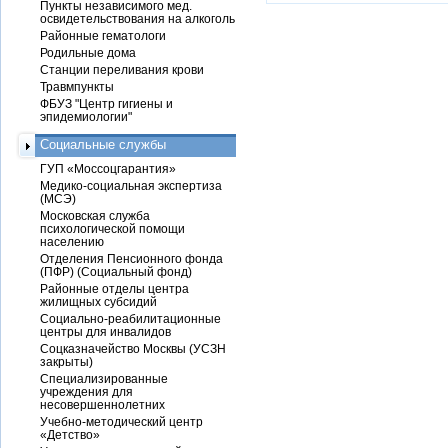
Пункты независимого мед.
освидетельствования на алкоголь
Районные гематологи
Родильные дома
Станции переливания крови
Травмпункты
ФБУЗ "Центр гигиены и
эпидемиологии"
Социальные службы
ГУП «Моссоцгарантия»
Медико-социальная экспертиза
(МСЭ)
Московская служба
психологической помощи
населению
Отделения Пенсионного фонда
(ПФР) (Социальный фонд)
Районные отделы центра
жилищных субсидий
Социально-реабилитационные
центры для инвалидов
Соцказначейство Москвы (УСЗН
закрыты)
Специализированные
учреждения для
несовершеннолетних
Учебно-методический центр
«Детство»