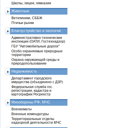
Школы, лицеи, гимназии
Животные
Ветклиники, СББЖ
Птичьи рынки
Благоустройство и экология
Административно-технические
инспекции (ОАТИ, Гостехнадзор)
ГБУ "Автомобильные дороги"
Особо охраняемые природные
территории
Охрана окружающей среды и
природопользование
Недвижимость
Департамент городского
имущества (объединено с ДЗР)
Федеральная служба гос.
регистрации, кадастра и
картографии Росреестр
Минобороны РФ, МЧС
Военкоматы
Военные комендатуры
Территориальные отделы
надзорной деятельности МЧС