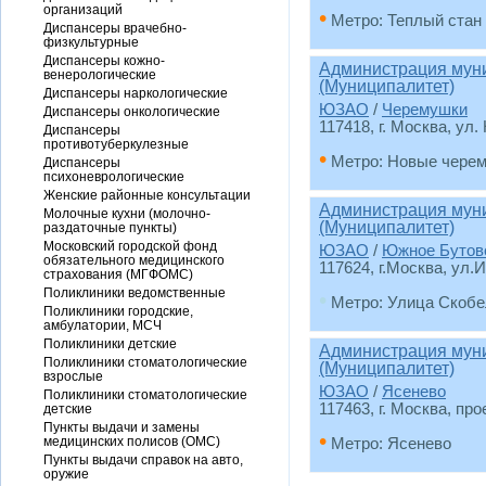
организаций
•
Метро: Теплый стан
Диспансеры врачебно-
физкультурные
Диспансеры кожно-
Администрация мун
венерологические
(Муниципалитет)
Диспансеры наркологические
ЮЗАО
/
Черемушки
Диспансеры онкологические
117418, г. Москва, ул
Диспансеры
противотуберкулезные
•
Метро: Новые чере
Диспансеры
психоневрологические
Женские районные консультации
Администрация мун
Молочные кухни (молочно-
(Муниципалитет)
раздаточные пункты)
Московский городской фонд
ЮЗАО
/
Южное Бутов
обязательного медицинского
117624, г.Москва, ул.
страхования (МГФОМС)
Поликлиники ведомственные
•
Метро: Улица Скобе
Поликлиники городские,
амбулатории, МСЧ
Поликлиники детские
Администрация муни
Поликлиники стоматологические
(Муниципалитет)
взрослые
ЮЗАО
/
Ясенево
Поликлиники стоматологические
117463, г. Москва, про
детские
Пункты выдачи и замены
•
медицинских полисов (ОМС)
Метро: Ясенево
Пункты выдачи справок на авто,
оружие