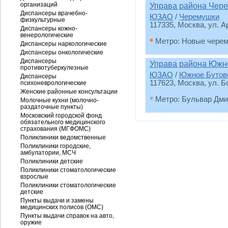
организаций
Управа района Чер
Диспансеры врачебно-
ЮЗАО
/
Черемушки
физкультурные
117335, Москва, ул. А
Диспансеры кожно-
венерологические
•
Метро: Новые чере
Диспансеры наркологические
Диспансеры онкологические
Диспансеры
Управа района Южн
противотуберкулезные
ЮЗАО
/
Южное Бутов
Диспансеры
117623, Москва, ул. 
психоневрологические
Женские районные консультации
•
Метро: Бульвар Дми
Молочные кухни (молочно-
раздаточные пункты)
Московский городской фонд
обязательного медицинского
страхования (МГФОМС)
Поликлиники ведомственные
Поликлиники городские,
амбулатории, МСЧ
Поликлиники детские
Поликлиники стоматологические
взрослые
Поликлиники стоматологические
детские
Пункты выдачи и замены
медицинских полисов (ОМС)
Пункты выдачи справок на авто,
оружие