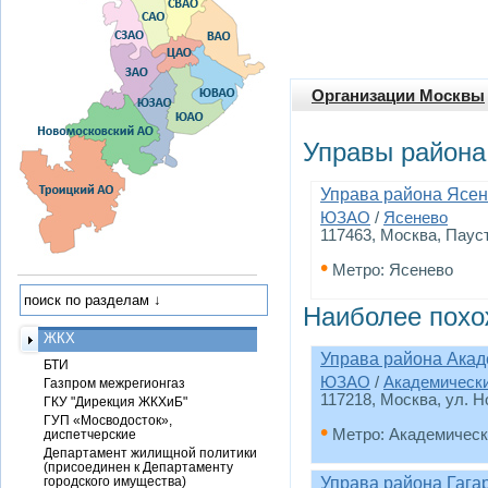
Организации Москвы
Управы района
Управа района Ясе
ЮЗАО
/
Ясенево
117463, Москва, Паусто
•
Метро: Ясенево
Наиболее похо
ЖКХ
Управа района Акад
БТИ
ЮЗАО
/
Академическ
Газпром межрегионгаз
117218, Москва, ул. Н
ГКУ "Дирекция ЖКХиБ"
ГУП «Мосводосток»,
•
Метро: Академическ
диспетчерские
Департамент жилищной политики
(присоединен к Департаменту
городского имущества)
Управа района Гага