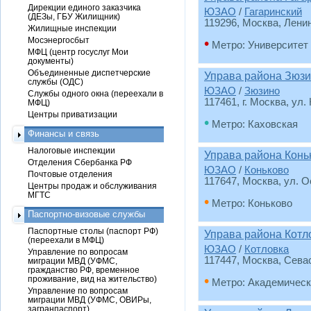
Дирекции единого заказчика
ЮЗАО
/
Гагаринский
(ДЕЗы, ГБУ Жилищник)
119296, Москва, Ленин
Жилищные инспекции
Мосэнергосбыт
•
Метро: Университет
МФЦ (центр госуслуг Мои
документы)
Объединенные диспетчерские
Управа района Зюз
службы (ОДС)
ЮЗАО
/
Зюзино
Службы одного окна (переехали в
117461, г. Москва, ул.
МФЦ)
Центры приватизации
•
Метро: Каховская
Финансы и связь
Налоговые инспекции
Управа района Конь
Отделения Сбербанка РФ
ЮЗАО
/
Коньково
Почтовые отделения
117647, Москва, ул. 
Центры продаж и обслуживания
МГТС
•
Метро: Коньково
Паспортно-визовые службы
Паспортные столы (паспорт РФ)
Управа района Котл
(переехали в МФЦ)
ЮЗАО
/
Котловка
Управление по вопросам
117447, Москва, Севас
миграции МВД (УФМС,
гражданство РФ, временное
•
проживание, вид на жительство)
Метро: Академическ
Управление по вопросам
миграции МВД (УФМС, ОВИРы,
загранпаспорт)