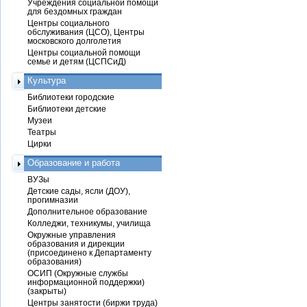
Учреждения социальной помощи
для бездомных граждан
Центры социального
обслуживания (ЦСО), Центры
московского долголетия
Центры социальной помощи
семье и детям (ЦСПСиД)
Культура
Библиотеки городские
Библиотеки детские
Музеи
Театры
Цирки
Образование и работа
ВУЗы
Детские сады, ясли (ДОУ),
прогимназии
Дополнительное образование
Колледжи, техникумы, училища
Окружные управления
образования и дирекции
(присоединено к Департаменту
образования)
ОСИП (Окружные службы
информационной поддержки)
(закрыты)
Центры занятости (биржи труда)