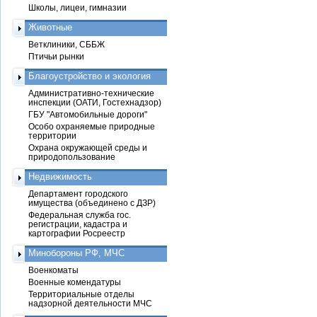
Школы, лицеи, гимназии
Животные
Ветклиники, СББЖ
Птичьи рынки
Благоустройство и экология
Административно-технические
инспекции (ОАТИ, Гостехнадзор)
ГБУ "Автомобильные дороги"
Особо охраняемые природные
территории
Охрана окружающей среды и
природопользование
Недвижимость
Департамент городского
имущества (объединено с ДЗР)
Федеральная служба гос.
регистрации, кадастра и
картографии Росреестр
Минобороны РФ, МЧС
Военкоматы
Военные комендатуры
Территориальные отделы
надзорной деятельности МЧС