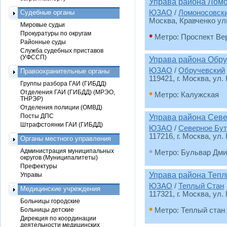
Управа района Лом
Судебные органы
ЮЗАО
/
Ломоносовск
Москва, Кравченко ул
Мировые судьи
Прокуратуры по округам
•
Метро: Проспект Ве
Районные суды
Служба судебных приставов
(УФССП)
Управа района Обру
ЮЗАО
/
Обручевский
Правоохранительные органы
119421, г. Москва, ул.
Группы разбора ГАИ (ГИБДД)
•
Отделения ГАИ (ГИБДД) (МРЭО,
Метро: Калужская
ТНРЭР)
Отделения полиции (ОМВД)
Посты ДПС
Управа района Севе
Штрафстоянки ГАИ (ГИБДД)
ЮЗАО
/
Северное Бут
117216, г. Москва, ул. 
Органы местного управления
•
Администрация муниципальных
Метро: Бульвар Дми
округов (Муниципалитеты)
Префектуры
Управа района Теп
Управы
ЮЗАО
/
Теплый Стан
Медицинские учреждения
117321, г. Москва, ул.
Больницы городские
•
Больницы детские
Метро: Теплый стан
Дирекция по координации
деятельности медицинских