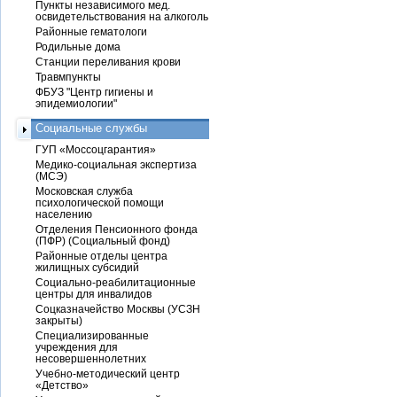
Пункты независимого мед.
освидетельствования на алкоголь
Районные гематологи
Родильные дома
Станции переливания крови
Травмпункты
ФБУЗ "Центр гигиены и
эпидемиологии"
Социальные службы
ГУП «Моссоцгарантия»
Медико-социальная экспертиза
(МСЭ)
Московская служба
психологической помощи
населению
Отделения Пенсионного фонда
(ПФР) (Социальный фонд)
Районные отделы центра
жилищных субсидий
Социально-реабилитационные
центры для инвалидов
Соцказначейство Москвы (УСЗН
закрыты)
Специализированные
учреждения для
несовершеннолетних
Учебно-методический центр
«Детство»