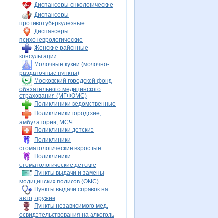
Диспансеры онкологические
Диспансеры
противотуберкулезные
Диспансеры
психоневрологические
Женские районные
консультации
Молочные кухни (молочно-
раздаточные пункты)
Московский городской фонд
обязательного медицинского
страхования (МГФОМС)
Поликлиники ведомственные
Поликлиники городские,
амбулатории, МСЧ
Поликлиники детские
Поликлиники
стоматологические взрослые
Поликлиники
стоматологические детские
Пункты выдачи и замены
медицинских полисов (ОМС)
Пункты выдачи справок на
авто, оружие
Пункты независимого мед.
освидетельствования на алкоголь