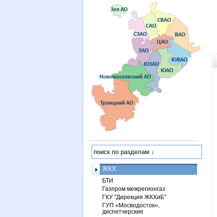
ЖКХ
БТИ
Газпром межрегионгаз
ГКУ "Дирекция ЖКХиБ"
ГУП «Мосводосток»,
диспетчерские