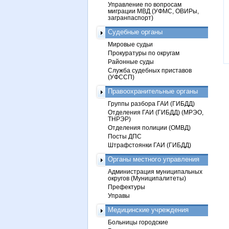
Управление по вопросам
миграции МВД (УФМС, ОВИРы,
загранпаспорт)
Судебные органы
Мировые судьи
Прокуратуры по округам
Районные суды
Служба судебных приставов
(УФССП)
Правоохранительные органы
Группы разбора ГАИ (ГИБДД)
Отделения ГАИ (ГИБДД) (МРЭО,
ТНРЭР)
Отделения полиции (ОМВД)
Посты ДПС
Штрафстоянки ГАИ (ГИБДД)
Органы местного управления
Администрация муниципальных
округов (Муниципалитеты)
Префектуры
Управы
Медицинские учреждения
Больницы городские