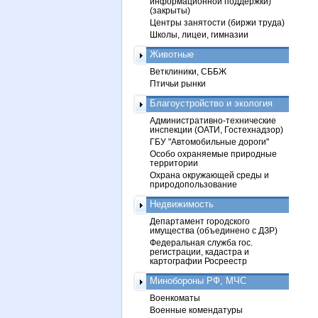
информационной поддержки)
(закрыты)
Центры занятости (биржи труда)
Школы, лицеи, гимназии
Животные
Ветклиники, СББЖ
Птичьи рынки
Благоустройство и экология
Административно-технические
инспекции (ОАТИ, Гостехнадзор)
ГБУ "Автомобильные дороги"
Особо охраняемые природные
территории
Охрана окружающей среды и
природопользование
Недвижимость
Департамент городского
имущества (объединено с ДЗР)
Федеральная служба гос.
регистрации, кадастра и
картографии Росреестр
Минобороны РФ, МЧС
Военкоматы
Военные комендатуры