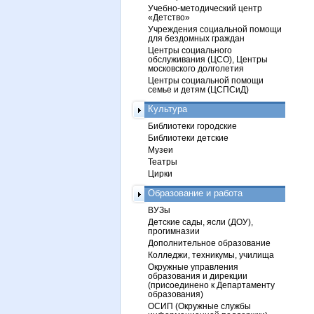
Учебно-методический центр
«Детство»
Учреждения социальной помощи
для бездомных граждан
Центры социального
обслуживания (ЦСО), Центры
московского долголетия
Центры социальной помощи
семье и детям (ЦСПСиД)
Культура
Библиотеки городские
Библиотеки детские
Музеи
Театры
Цирки
Образование и работа
ВУЗы
Детские сады, ясли (ДОУ),
прогимназии
Дополнительное образование
Колледжи, техникумы, училища
Окружные управления
образования и дирекции
(присоединено к Департаменту
образования)
ОСИП (Окружные службы