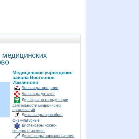
и медицинских
ово
Медицинские учреждения
района Восточное
Измайлово
Больницы городские
Больницы детские
Дирекция по координации
деятельности медицинских
организаций
Диспансеры врачебно-
физкультурные
Диспансеры кожно-
венерологические
Диспансеры наркологические