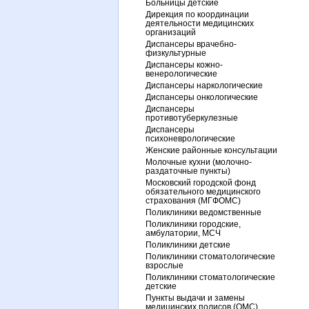
Больницы детские
Дирекция по координации
деятельности медицинских
организаций
Диспансеры врачебно-
физкультурные
Диспансеры кожно-
венерологические
Диспансеры наркологические
Диспансеры онкологические
Диспансеры
противотуберкулезные
Диспансеры
психоневрологические
Женские районные консультации
Молочные кухни (молочно-
раздаточные пункты)
Московский городской фонд
обязательного медицинского
страхования (МГФОМС)
Поликлиники ведомственные
Поликлиники городские,
амбулатории, МСЧ
Поликлиники детские
Поликлиники стоматологические
взрослые
Поликлиники стоматологические
детские
Пункты выдачи и замены
медицинских полисов (ОМС)