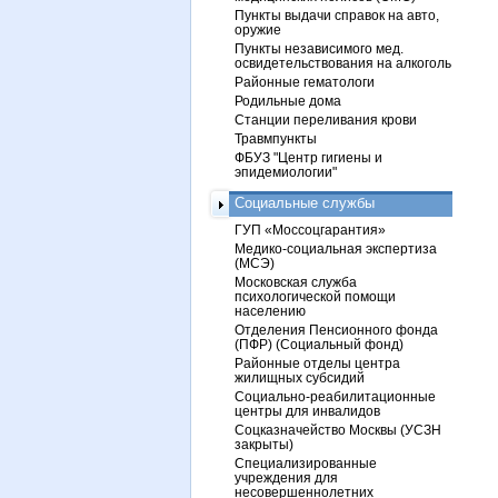
Пункты выдачи справок на авто,
оружие
Пункты независимого мед.
освидетельствования на алкоголь
Районные гематологи
Родильные дома
Станции переливания крови
Травмпункты
ФБУЗ "Центр гигиены и
эпидемиологии"
Социальные службы
ГУП «Моссоцгарантия»
Медико-социальная экспертиза
(МСЭ)
Московская служба
психологической помощи
населению
Отделения Пенсионного фонда
(ПФР) (Социальный фонд)
Районные отделы центра
жилищных субсидий
Социально-реабилитационные
центры для инвалидов
Соцказначейство Москвы (УСЗН
закрыты)
Специализированные
учреждения для
несовершеннолетних