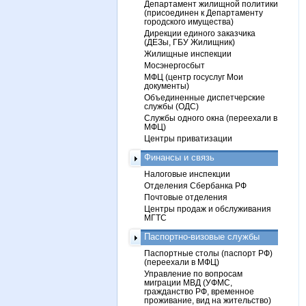
Департамент жилищной политики
(присоединен к Департаменту
городского имущества)
Дирекции единого заказчика
(ДЕЗы, ГБУ Жилищник)
Жилищные инспекции
Мосэнергосбыт
МФЦ (центр госуслуг Мои
документы)
Объединенные диспетчерские
службы (ОДС)
Службы одного окна (переехали в
МФЦ)
Центры приватизации
Финансы и связь
Налоговые инспекции
Отделения Сбербанка РФ
Почтовые отделения
Центры продаж и обслуживания
МГТС
Паспортно-визовые службы
Паспортные столы (паспорт РФ)
(переехали в МФЦ)
Управление по вопросам
миграции МВД (УФМС,
гражданство РФ, временное
проживание, вид на жительство)