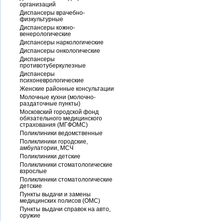
организаций
Диспансеры врачебно-
физкультурные
Диспансеры кожно-
венерологические
Диспансеры наркологические
Диспансеры онкологические
Диспансеры
противотуберкулезные
Диспансеры
психоневрологические
Женские районные консультации
Молочные кухни (молочно-
раздаточные пункты)
Московский городской фонд
обязательного медицинского
страхования (МГФОМС)
Поликлиники ведомственные
Поликлиники городские,
амбулатории, МСЧ
Поликлиники детские
Поликлиники стоматологические
взрослые
Поликлиники стоматологические
детские
Пункты выдачи и замены
медицинских полисов (ОМС)
Пункты выдачи справок на авто,
оружие