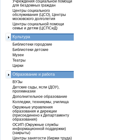
Учреждения социальной помощи
для бездомных граждан
Центры социального
обслуживания (ЦСО), Центры
московского долголетия
Центры социальной помощи
семье и детям (ЦСПСиД)
Культура
Библиотеки городские
Библиотеки детские
Музеи
Театры
Цирки
Образование и работа
ВУЗы
Детские сады, ясли (ДОУ),
прогимназии
Дополнительное образование
Колледжи, техникумы, училища
Окружные управления
образования и дирекции
(присоединено к Департаменту
образования)
ОСИП (Окружные службы
информационной поддержки)
(закрыты)
Центры занятости (биржи труда)