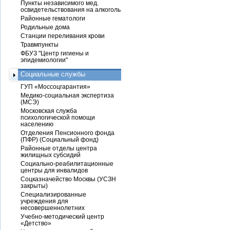
Пункты независимого мед.
освидетельствования на алкоголь
Районные гематологи
Родильные дома
Станции переливания крови
Травмпункты
ФБУЗ "Центр гигиены и
эпидемиологии"
Социальные службы
ГУП «Моссоцгарантия»
Медико-социальная экспертиза
(МСЭ)
Московская служба
психологической помощи
населению
Отделения Пенсионного фонда
(ПФР) (Социальный фонд)
Районные отделы центра
жилищных субсидий
Социально-реабилитационные
центры для инвалидов
Соцказначейство Москвы (УСЗН
закрыты)
Специализированные
учреждения для
несовершеннолетних
Учебно-методический центр
«Детство»