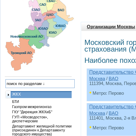
Организации Москвы
Московский го
страхования (
Наиболее похо
Представительство
Москва
/
ВАО
111394, Москва, Перов
•
Метро: Перово
ЖКХ
БТИ
Представительство
Газпром межрегионгаз
ГКУ "Дирекция ЖКХиБ"
Москва
/
ВАО
ГУП «Мосводосток»,
111401, Москва, 2-я Вл
диспетчерские
•
Департамент жилищной политики
Метро: Перово
(присоединен к Департаменту
городского имущества)