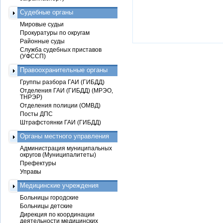
Судебные органы
Мировые судьи
Прокуратуры по округам
Районные суды
Служба судебных приставов
(УФССП)
Правоохранительные органы
Группы разбора ГАИ (ГИБДД)
Отделения ГАИ (ГИБДД) (МРЭО,
ТНРЭР)
Отделения полиции (ОМВД)
Посты ДПС
Штрафстоянки ГАИ (ГИБДД)
Органы местного управления
Администрация муниципальных
округов (Муниципалитеты)
Префектуры
Управы
Медицинские учреждения
Больницы городские
Больницы детские
Дирекция по координации
деятельности медицинских