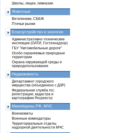
Школы, лицеи, гимназии
Животные
Ветклиники, СББЖ
Птичьи рынки
Благоустройство и экология
Административно-технические
инспекции (ОАТИ, Гостехнадзор)
ГБУ "Автомобильные дороги"
Особо охраняемые природные
территории
Охрана окружающей среды и
природопользование
Недвижимость
Департамент городского
имущества (объединено с ДЗР)
Федеральная служба гос.
регистрации, кадастра и
картографии Росреестр
Минобороны РФ, МЧС
Военкоматы
Военные комендатуры
Территориальные отделы
надзорной деятельности МЧС