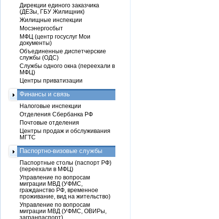
Дирекции единого заказчика
(ДЕЗы, ГБУ Жилищник)
Жилищные инспекции
Мосэнергосбыт
МФЦ (центр госуслуг Мои
документы)
Объединенные диспетчерские
службы (ОДС)
Службы одного окна (переехали в
МФЦ)
Центры приватизации
Финансы и связь
Налоговые инспекции
Отделения Сбербанка РФ
Почтовые отделения
Центры продаж и обслуживания
МГТС
Паспортно-визовые службы
Паспортные столы (паспорт РФ)
(переехали в МФЦ)
Управление по вопросам
миграции МВД (УФМС,
гражданство РФ, временное
проживание, вид на жительство)
Управление по вопросам
миграции МВД (УФМС, ОВИРы,
загранпаспорт)