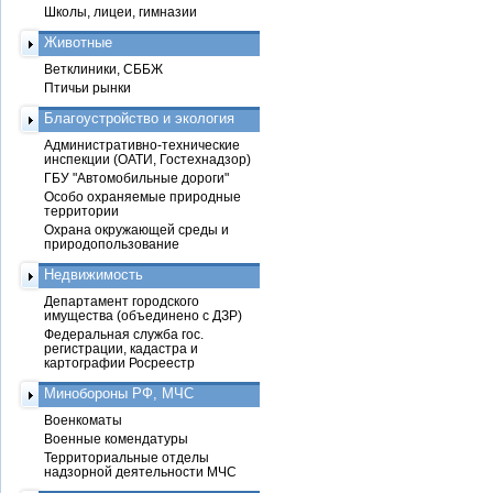
Школы, лицеи, гимназии
Животные
Ветклиники, СББЖ
Птичьи рынки
Благоустройство и экология
Административно-технические
инспекции (ОАТИ, Гостехнадзор)
ГБУ "Автомобильные дороги"
Особо охраняемые природные
территории
Охрана окружающей среды и
природопользование
Недвижимость
Департамент городского
имущества (объединено с ДЗР)
Федеральная служба гос.
регистрации, кадастра и
картографии Росреестр
Минобороны РФ, МЧС
Военкоматы
Военные комендатуры
Территориальные отделы
надзорной деятельности МЧС