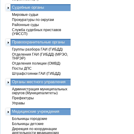
Судебные органы
Мировые судьи
Прокуратуры по округам
Районные суды
Служба судебных приставов
(УФССП)
Правоохранительные органы
Группы разбора ГАИ (ГИБДД)
Отделения ГАИ (ГИБДД) (МРЭО,
ТНРЭР)
Отделения полиции (ОМВД)
Посты ДПС
Штрафстоянки ГАИ (ГИБДД)
Органы местного управления
Администрация муниципальных
округов (Муниципалитеты)
Префектуры
Управы
Медицинские учреждения
Больницы городские
Больницы детские
Дирекция по координации
деятельности медицинских