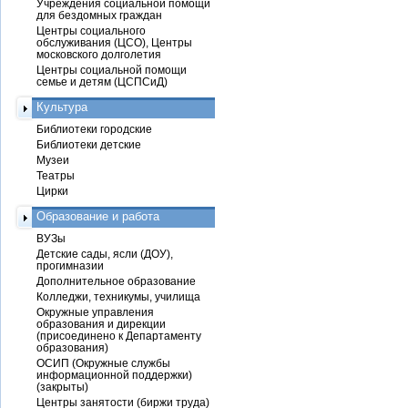
Учреждения социальной помощи
для бездомных граждан
Центры социального
обслуживания (ЦСО), Центры
московского долголетия
Центры социальной помощи
семье и детям (ЦСПСиД)
Культура
Библиотеки городские
Библиотеки детские
Музеи
Театры
Цирки
Образование и работа
ВУЗы
Детские сады, ясли (ДОУ),
прогимназии
Дополнительное образование
Колледжи, техникумы, училища
Окружные управления
образования и дирекции
(присоединено к Департаменту
образования)
ОСИП (Окружные службы
информационной поддержки)
(закрыты)
Центры занятости (биржи труда)