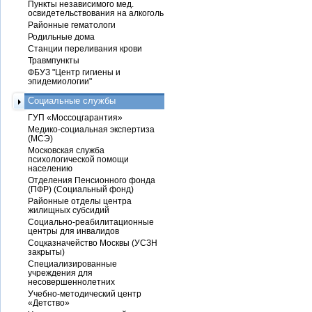
Пункты независимого мед.
освидетельствования на алкоголь
Районные гематологи
Родильные дома
Станции переливания крови
Травмпункты
ФБУЗ "Центр гигиены и
эпидемиологии"
Социальные службы
ГУП «Моссоцгарантия»
Медико-социальная экспертиза
(МСЭ)
Московская служба
психологической помощи
населению
Отделения Пенсионного фонда
(ПФР) (Социальный фонд)
Районные отделы центра
жилищных субсидий
Социально-реабилитационные
центры для инвалидов
Соцказначейство Москвы (УСЗН
закрыты)
Специализированные
учреждения для
несовершеннолетних
Учебно-методический центр
«Детство»