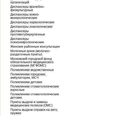
организаций
Диспансеры врачебно-
физкультурные
Диспансеры кожно-
венерологические
Диспансеры наркологические
Диспансеры онкологические
Диспансеры
противотуберкулезные
Диспансеры
психоневрологические
Женские районные консультации
Молочные кухни (молочно-
раздаточные пункты)
Московский городской фонд
обязательного медицинского
страхования (МГФОМС)
Поликлиники ведомственные
Поликлиники городские,
амбулатории, МСЧ
Поликлиники детские
Поликлиники стоматологические
взрослые
Поликлиники стоматологические
детские
Пункты выдачи и замены
медицинских полисов (ОМС)
Пункты выдачи справок на авто,
оружие