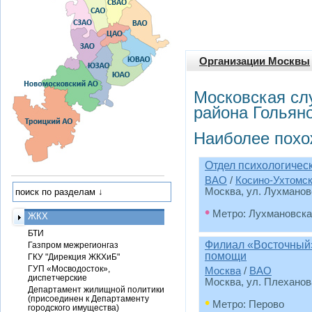
Организации Москвы
Московская сл
района Гольян
Наиболее похо
Отдел психологичес
ВАО
/
Косино-Ухтомс
Москва, ул. Лухманов
•
Метро: Лухмановска
ЖКХ
БТИ
Филиал «Восточный»
Газпром межрегионгаз
помощи
ГКУ "Дирекция ЖКХиБ"
ГУП «Мосводосток»,
Москва
/
ВАО
диспетчерские
Москва, ул. Плеханова
Департамент жилищной политики
(присоединен к Департаменту
•
Метро: Перово
городского имущества)