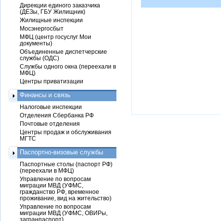
Дирекции единого заказчика
(ДЕЗы, ГБУ Жилищник)
Жилищные инспекции
Мосэнергосбыт
МФЦ (центр госуслуг Мои
документы)
Объединенные диспетчерские
службы (ОДС)
Службы одного окна (переехали в
МФЦ)
Центры приватизации
Финансы и связь
Налоговые инспекции
Отделения Сбербанка РФ
Почтовые отделения
Центры продаж и обслуживания
МГТС
Паспортно-визовые службы
Паспортные столы (паспорт РФ)
(переехали в МФЦ)
Управление по вопросам
миграции МВД (УФМС,
гражданство РФ, временное
проживание, вид на жительство)
Управление по вопросам
миграции МВД (УФМС, ОВИРы,
загранпаспорт)