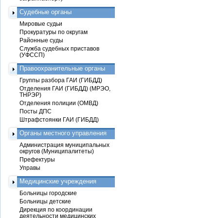
Судебные органы
Мировые судьи
Прокуратуры по округам
Районные суды
Служба судебных приставов
(УФССП)
Правоохранительные органы
Группы разбора ГАИ (ГИБДД)
Отделения ГАИ (ГИБДД) (МРЭО,
ТНРЭР)
Отделения полиции (ОМВД)
Посты ДПС
Штрафстоянки ГАИ (ГИБДД)
Органы местного управления
Администрация муниципальных
округов (Муниципалитеты)
Префектуры
Управы
Медицинские учреждения
Больницы городские
Больницы детские
Дирекция по координации
деятельности медицинских