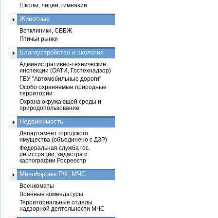
Школы, лицеи, гимназии
Животные
Ветклиники, СББЖ
Птичьи рынки
Благоустройство и экология
Административно-технические
инспекции (ОАТИ, Гостехнадзор)
ГБУ "Автомобильные дороги"
Особо охраняемые природные
территории
Охрана окружающей среды и
природопользование
Недвижимость
Департамент городского
имущества (объединено с ДЗР)
Федеральная служба гос.
регистрации, кадастра и
картографии Росреестр
Минобороны РФ, МЧС
Военкоматы
Военные комендатуры
Территориальные отделы
надзорной деятельности МЧС