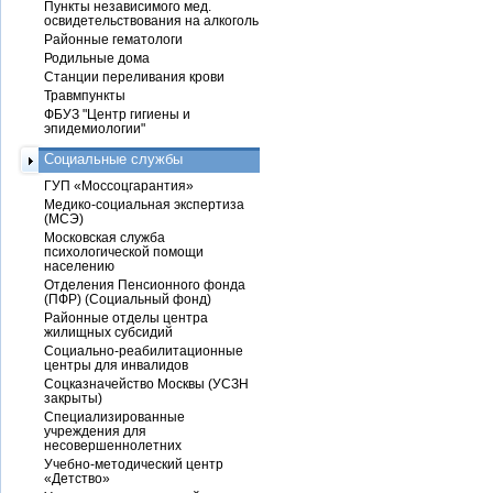
Пункты независимого мед.
освидетельствования на алкоголь
Районные гематологи
Родильные дома
Станции переливания крови
Травмпункты
ФБУЗ "Центр гигиены и
эпидемиологии"
Социальные службы
ГУП «Моссоцгарантия»
Медико-социальная экспертиза
(МСЭ)
Московская служба
психологической помощи
населению
Отделения Пенсионного фонда
(ПФР) (Социальный фонд)
Районные отделы центра
жилищных субсидий
Социально-реабилитационные
центры для инвалидов
Соцказначейство Москвы (УСЗН
закрыты)
Специализированные
учреждения для
несовершеннолетних
Учебно-методический центр
«Детство»