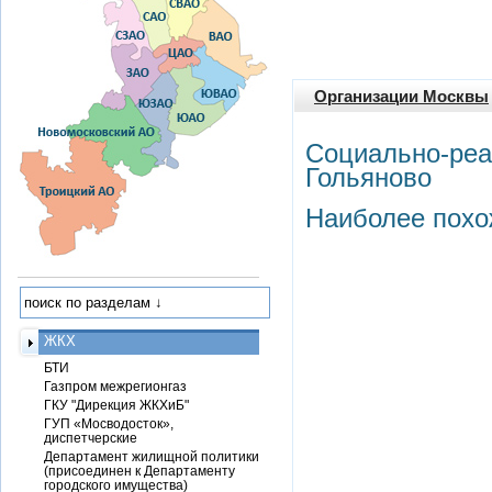
Организации Москвы
Социально-реа
Гольяново
Наиболее похо
ЖКХ
БТИ
Газпром межрегионгаз
ГКУ "Дирекция ЖКХиБ"
ГУП «Мосводосток»,
диспетчерские
Департамент жилищной политики
(присоединен к Департаменту
городского имущества)