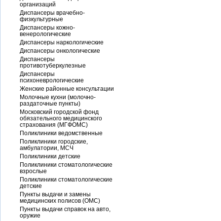
организаций
Диспансеры врачебно-
физкультурные
Диспансеры кожно-
венерологические
Диспансеры наркологические
Диспансеры онкологические
Диспансеры
противотуберкулезные
Диспансеры
психоневрологические
Женские районные консультации
Молочные кухни (молочно-
раздаточные пункты)
Московский городской фонд
обязательного медицинского
страхования (МГФОМС)
Поликлиники ведомственные
Поликлиники городские,
амбулатории, МСЧ
Поликлиники детские
Поликлиники стоматологические
взрослые
Поликлиники стоматологические
детские
Пункты выдачи и замены
медицинских полисов (ОМС)
Пункты выдачи справок на авто,
оружие