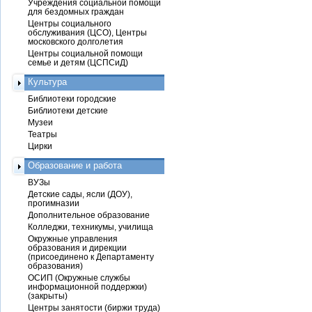
Учреждения социальной помощи
для бездомных граждан
Центры социального
обслуживания (ЦСО), Центры
московского долголетия
Центры социальной помощи
семье и детям (ЦСПСиД)
Культура
Библиотеки городские
Библиотеки детские
Музеи
Театры
Цирки
Образование и работа
ВУЗы
Детские сады, ясли (ДОУ),
прогимназии
Дополнительное образование
Колледжи, техникумы, училища
Окружные управления
образования и дирекции
(присоединено к Департаменту
образования)
ОСИП (Окружные службы
информационной поддержки)
(закрыты)
Центры занятости (биржи труда)