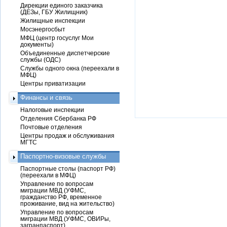
Дирекции единого заказчика
(ДЕЗы, ГБУ Жилищник)
Жилищные инспекции
Мосэнергосбыт
МФЦ (центр госуслуг Мои
документы)
Объединенные диспетчерские
службы (ОДС)
Службы одного окна (переехали в
МФЦ)
Центры приватизации
Финансы и связь
Налоговые инспекции
Отделения Сбербанка РФ
Почтовые отделения
Центры продаж и обслуживания
МГТС
Паспортно-визовые службы
Паспортные столы (паспорт РФ)
(переехали в МФЦ)
Управление по вопросам
миграции МВД (УФМС,
гражданство РФ, временное
проживание, вид на жительство)
Управление по вопросам
миграции МВД (УФМС, ОВИРы,
загранпаспорт)