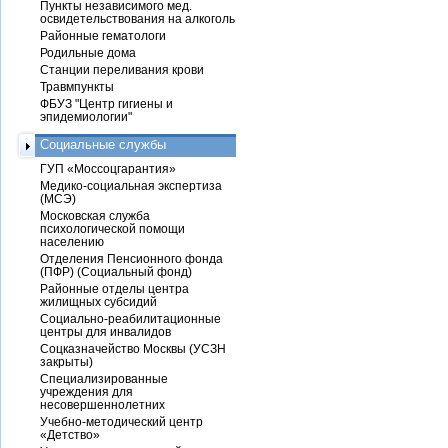
Пункты независимого мед.
освидетельствования на алкоголь
Районные гематологи
Родильные дома
Станции переливания крови
Травмпункты
ФБУЗ "Центр гигиены и
эпидемиологии"
Социальные службы
ГУП «Моссоцгарантия»
Медико-социальная экспертиза
(МСЭ)
Московская служба
психологической помощи
населению
Отделения Пенсионного фонда
(ПФР) (Социальный фонд)
Районные отделы центра
жилищных субсидий
Социально-реабилитационные
центры для инвалидов
Соцказначейство Москвы (УСЗН
закрыты)
Специализированные
учреждения для
несовершеннолетних
Учебно-методический центр
«Детство»