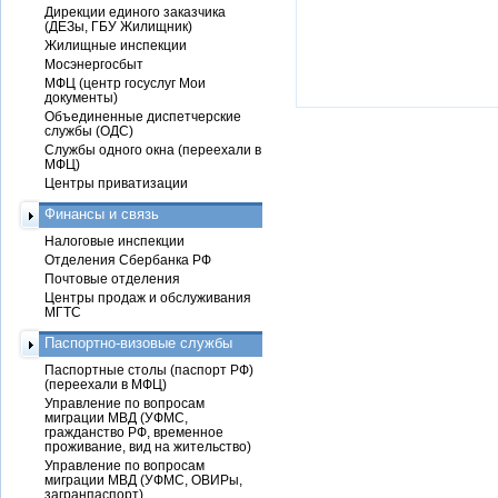
Дирекции единого заказчика
(ДЕЗы, ГБУ Жилищник)
Жилищные инспекции
Мосэнергосбыт
МФЦ (центр госуслуг Мои
документы)
Объединенные диспетчерские
службы (ОДС)
Службы одного окна (переехали в
МФЦ)
Центры приватизации
Финансы и связь
Налоговые инспекции
Отделения Сбербанка РФ
Почтовые отделения
Центры продаж и обслуживания
МГТС
Паспортно-визовые службы
Паспортные столы (паспорт РФ)
(переехали в МФЦ)
Управление по вопросам
миграции МВД (УФМС,
гражданство РФ, временное
проживание, вид на жительство)
Управление по вопросам
миграции МВД (УФМС, ОВИРы,
загранпаспорт)