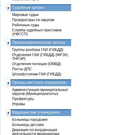
Судебные органы
Мировые судьи
Прокуратуры по округам
Районные суды
Служба судебных приставов
(УФССП)
Правоохранительные органы
Группы разбора ГАИ (ГИБДД)
Отделения ГАИ (ГИБДД) (МРЭО,
ТНРЭР)
Отделения полиции (ОМВД)
Посты ДПС
Штрафстоянки ГАИ (ГИБДД)
Органы местного управления
Администрация муниципальных
округов (Муниципалитеты)
Префектуры
Управы
Медицинские учреждения
Больницы городские
Больницы детские
Дирекция по координации
деятельности медицинских