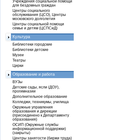
Учреждения социальной помощи
для бездомных граждан
Центры социального
обслуживания (ЦСО), Центры
московского долголетия
Центры социальной помощи
семье и детям (ЦСПСиД)
Культура
Библиотеки городские
Библиотеки детские
Музеи
Театры
Цирки
Образование и работа
ВУЗы
Детские сады, ясли (ДОУ),
прогимназии
Дополнительное образование
Колледжи, техникумы, училища
Окружные управления
образования и дирекции
(присоединено к Департаменту
образования)
ОСИП (Окружные службы
информационной поддержки)
(закрыты)
Центры занятости (биржи труда)