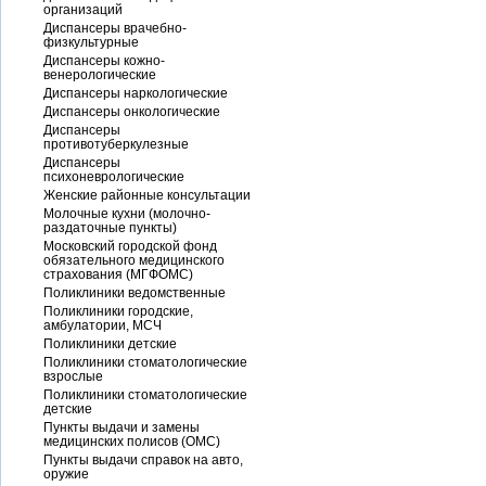
организаций
Диспансеры врачебно-
физкультурные
Диспансеры кожно-
венерологические
Диспансеры наркологические
Диспансеры онкологические
Диспансеры
противотуберкулезные
Диспансеры
психоневрологические
Женские районные консультации
Молочные кухни (молочно-
раздаточные пункты)
Московский городской фонд
обязательного медицинского
страхования (МГФОМС)
Поликлиники ведомственные
Поликлиники городские,
амбулатории, МСЧ
Поликлиники детские
Поликлиники стоматологические
взрослые
Поликлиники стоматологические
детские
Пункты выдачи и замены
медицинских полисов (ОМС)
Пункты выдачи справок на авто,
оружие