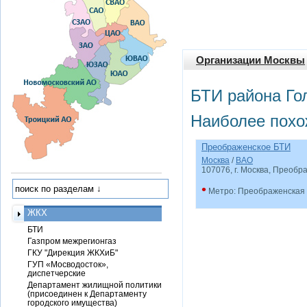
Организации Москвы
БТИ района Го
Наиболее похо
Преображенское БТИ
Москва
/
ВАО
107076, г. Москва, Преобра
•
Метро: Преображенская
ЖКХ
БТИ
Газпром межрегионгаз
ГКУ "Дирекция ЖКХиБ"
ГУП «Мосводосток»,
диспетчерские
Департамент жилищной политики
(присоединен к Департаменту
городского имущества)