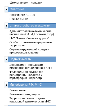
Школы, лицеи, гимназии
Животные
Ветклиники, СББЖ
Птичьи рынки
Благоустройство и экология
Административно-технические
инспекции (ОАТИ, Гостехнадзор)
ГБУ "Автомобильные дороги"
Особо охраняемые природные
территории
Охрана окружающей среды и
природопользование
Недвижимость
Департамент городского
имущества (объединено с ДЗР)
Федеральная служба гос.
регистрации, кадастра и
картографии Росреестр
Минобороны РФ, МЧС
Военкоматы
Военные комендатуры
Территориальные отделы
надзорной деятельности МЧС