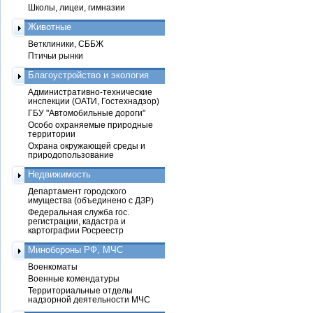
Школы, лицеи, гимназии
Животные
Ветклиники, СББЖ
Птичьи рынки
Благоустройство и экология
Административно-технические
инспекции (ОАТИ, Гостехнадзор)
ГБУ "Автомобильные дороги"
Особо охраняемые природные
территории
Охрана окружающей среды и
природопользование
Недвижимость
Департамент городского
имущества (объединено с ДЗР)
Федеральная служба гос.
регистрации, кадастра и
картографии Росреестр
Минобороны РФ, МЧС
Военкоматы
Военные комендатуры
Территориальные отделы
надзорной деятельности МЧС