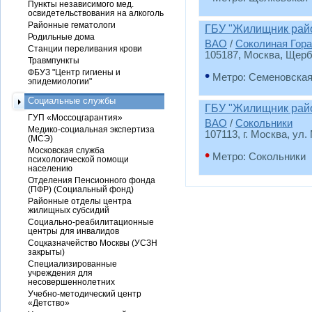
Пункты независимого мед.
освидетельствования на алкоголь
Районные гематологи
ГБУ "Жилищник райо
Родильные дома
ВАО
/
Соколиная Гора
Станции переливания крови
105187, Москва, Щерба
Травмпункты
ФБУЗ "Центр гигиены и
•
Метро: Семеновска
эпидемиологии"
Социальные службы
ГБУ "Жилищник райо
ГУП «Моссоцгарантия»
ВАО
/
Сокольники
Медико-социальная экспертиза
107113, г. Москва, ул.
(МСЭ)
Московская служба
•
Метро: Сокольники
психологической помощи
населению
Отделения Пенсионного фонда
(ПФР) (Социальный фонд)
Районные отделы центра
жилищных субсидий
Социально-реабилитационные
центры для инвалидов
Соцказначейство Москвы (УСЗН
закрыты)
Специализированные
учреждения для
несовершеннолетних
Учебно-методический центр
«Детство»