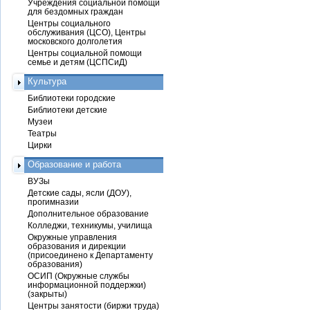
Учреждения социальной помощи
для бездомных граждан
Центры социального
обслуживания (ЦСО), Центры
московского долголетия
Центры социальной помощи
семье и детям (ЦСПСиД)
Культура
Библиотеки городские
Библиотеки детские
Музеи
Театры
Цирки
Образование и работа
ВУЗы
Детские сады, ясли (ДОУ),
прогимназии
Дополнительное образование
Колледжи, техникумы, училища
Окружные управления
образования и дирекции
(присоединено к Департаменту
образования)
ОСИП (Окружные службы
информационной поддержки)
(закрыты)
Центры занятости (биржи труда)