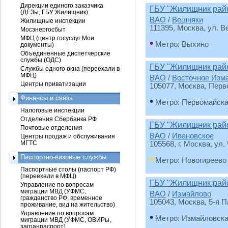
Дирекции единого заказчика
ГБУ "Жилищник рай
(ДЕЗы, ГБУ Жилищник)
ВАО
/
Вешняки
Жилищные инспекции
111395, Москва, ул. В
Мосэнергосбыт
МФЦ (центр госуслуг Мои
•
Метро: Выхино
документы)
Объединенные диспетчерские
службы (ОДС)
ГБУ "Жилищник райо
Службы одного окна (переехали в
МФЦ)
ВАО
/
Восточное Изм
Центры приватизации
105077, Москва, Перво
Финансы и связь
•
Метро: Первомайск
Налоговые инспекции
Отделения Сбербанка РФ
ГБУ "Жилищник райо
Почтовые отделения
ВАО
/
Ивановское
Центры продаж и обслуживания
МГТС
105568, г. Москва, ул.
Паспортно-визовые службы
•
Метро: Новогиреево
Паспортные столы (паспорт РФ)
(переехали в МФЦ)
ГБУ "Жилищник рай
Управление по вопросам
миграции МВД (УФМС,
ВАО
/
Измайлово
гражданство РФ, временное
105043, Москва, 5-я П
проживание, вид на жительство)
Управление по вопросам
•
Метро: Измайловск
миграции МВД (УФМС, ОВИРы,
загранпаспорт)