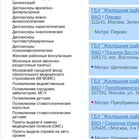
организаций
Диспансеры врачебно-
ГБУ "Жилищник рай
физкультурные
ВАО
/
Перово
Диспансеры кожно-
венерологические
111141, Москва, Зелены
Диспансеры наркологические
•
Метро: Перово
Диспансеры онкологические
Диспансеры
противотуберкулезные
ГБУ "Жилищник райо
Диспансеры
психоневрологические
ВАО
/
Поселок Восто
Женские районные консультации
105173, пос. Восточны
Молочные кухни (молочно-
раздаточные пункты)
•
Метро: Щелковская
Московский городской фонд
обязательного медицинского
страхования (МГФОМС)
ГБУ "Жилищник рай
Поликлиники ведомственные
ВАО
/
Преображенско
Поликлиники городские,
107392, Москва, ул. З
амбулатории, МСЧ
Поликлиники детские
•
Метро: Преображен
Поликлиники стоматологические
взрослые
Поликлиники стоматологические
ГБУ "Жилищник рай
детские
Пункты выдачи и замены
ВАО
/
Северное Изма
медицинских полисов (ОМС)
105425, г.Москва, 3-я
Пункты выдачи справок на авто,
оружие
•
Метро: Щелковская