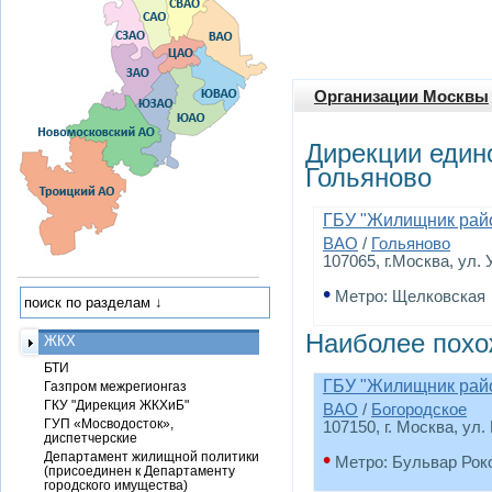
Организации Москвы
Дирекции един
Гольяново
ГБУ "Жилищник райо
ВАО
/
Гольяново
107065, г.Москва, ул. 
•
Метро: Щелковская
Наиболее похо
ЖКХ
БТИ
ГБУ "Жилищник райо
Газпром межрегионгаз
ГКУ "Дирекция ЖКХиБ"
ВАО
/
Богородское
ГУП «Мосводосток»,
107150, г. Москва, ул.
диспетчерские
•
Департамент жилищной политики
Метро: Бульвар Рок
(присоединен к Департаменту
городского имущества)