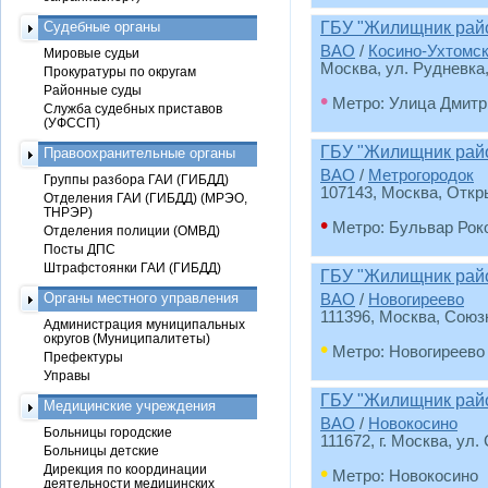
Судебные органы
ГБУ "Жилищник райо
ВАО
/
Косино-Ухтомс
Мировые судьи
Москва, ул. Рудневка,
Прокуратуры по округам
Районные суды
•
Метро: Улица Дмитр
Служба судебных приставов
(УФССП)
ГБУ "Жилищник райо
Правоохранительные органы
ВАО
/
Метрогородок
Группы разбора ГАИ (ГИБДД)
107143, Москва, Откры
Отделения ГАИ (ГИБДД) (МРЭО,
ТНРЭР)
•
Метро: Бульвар Рок
Отделения полиции (ОМВД)
Посты ДПС
Штрафстоянки ГАИ (ГИБДД)
ГБУ "Жилищник райо
Органы местного управления
ВАО
/
Новогиреево
111396, Москва, Союзн
Администрация муниципальных
округов (Муниципалитеты)
•
Метро: Новогиреево
Префектуры
Управы
ГБУ "Жилищник райо
Медицинские учреждения
ВАО
/
Новокосино
Больницы городские
111672, г. Москва, ул.
Больницы детские
•
Дирекция по координации
Метро: Новокосино
деятельности медицинских