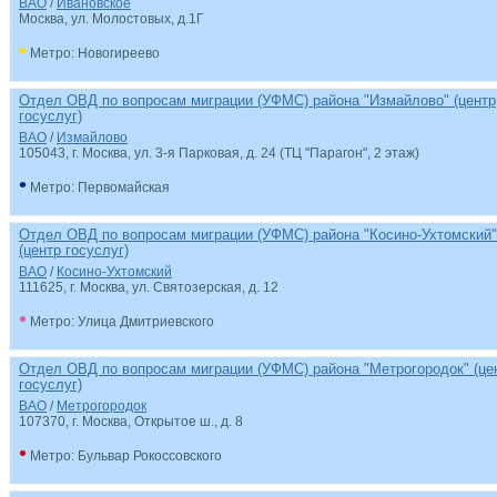
ВАО
/
Ивановское
Москва, ул. Молостовых, д.1Г
•
Метро: Новогиреево
Отдел ОВД по вопросам миграции (УФМС) района "Измайлово" (центр
госуслуг)
ВАО
/
Измайлово
105043, г. Москва, ул. 3-я Парковая, д. 24 (ТЦ "Парагон", 2 этаж)
•
Метро: Первомайская
Отдел ОВД по вопросам миграции (УФМС) района "Косино-Ухтомский"
(центр госуслуг)
ВАО
/
Косино-Ухтомский
111625, г. Москва, ул. Святозерская, д. 12
•
Метро: Улица Дмитриевского
Отдел ОВД по вопросам миграции (УФМС) района "Метрогородок" (це
госуслуг)
ВАО
/
Метрогородок
107370, г. Москва, Открытое ш., д. 8
•
Метро: Бульвар Рокоссовского