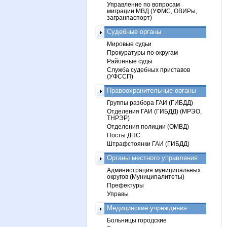
Управление по вопросам
миграции МВД (УФМС, ОВИРы,
загранпаспорт)
Судебные органы
Мировые судьи
Прокуратуры по округам
Районные суды
Служба судебных приставов
(УФССП)
Правоохранительные органы
Группы разбора ГАИ (ГИБДД)
Отделения ГАИ (ГИБДД) (МРЭО,
ТНРЭР)
Отделения полиции (ОМВД)
Посты ДПС
Штрафстоянки ГАИ (ГИБДД)
Органы местного управления
Администрация муниципальных
округов (Муниципалитеты)
Префектуры
Управы
Медицинские учреждения
Больницы городские