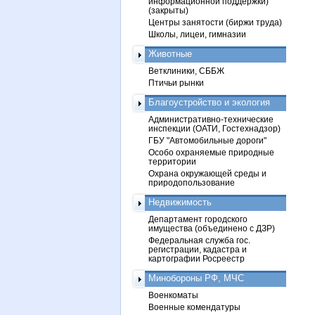
информационной поддержки)
(закрыты)
Центры занятости (биржи труда)
Школы, лицеи, гимназии
Животные
Ветклиники, СББЖ
Птичьи рынки
Благоустройство и экология
Административно-технические
инспекции (ОАТИ, Гостехнадзор)
ГБУ "Автомобильные дороги"
Особо охраняемые природные
территории
Охрана окружающей среды и
природопользование
Недвижимость
Департамент городского
имущества (объединено с ДЗР)
Федеральная служба гос.
регистрации, кадастра и
картографии Росреестр
Минобороны РФ, МЧС
Военкоматы
Военные комендатуры