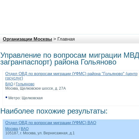
Организации Москвы
> Главная
Управление по вопросам миграции МВ
загранпаспорт) района Гольяново
Отдел ОВД по вопросам миграции (УФМС) района "Гольяново" (центр
госуслуг)
ВАО
/
Гольяново
Москва, Щелковское шоссе, д. 27А
•
Метро: Щелковская
Наиболее похожие результаты:
Отдел ОВД по вопросам миграции (УФМС) ВАО
Москва
/
ВАО
105187, г. Москва, ул. Вернисажная, д.1