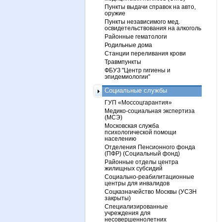
Пункты выдачи справок на авто,
оружие
Пункты независимого мед.
освидетельствования на алкоголь
Районные гематологи
Родильные дома
Станции переливания крови
Травмпункты
ФБУЗ "Центр гигиены и
эпидемиологии"
Социальные службы
ГУП «Моссоцгарантия»
Медико-социальная экспертиза
(МСЭ)
Московская служба
психологической помощи
населению
Отделения Пенсионного фонда
(ПФР) (Социальный фонд)
Районные отделы центра
жилищных субсидий
Социально-реабилитационные
центры для инвалидов
Соцказначейство Москвы (УСЗН
закрыты)
Специализированные
учреждения для
несовершеннолетних