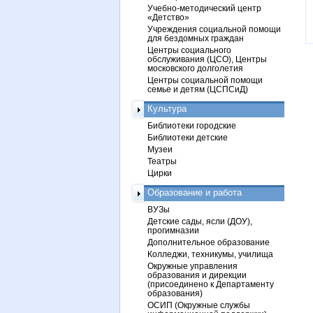
Учебно-методический центр
«Детство»
Учреждения социальной помощи
для бездомных граждан
Центры социального
обслуживания (ЦСО), Центры
московского долголетия
Центры социальной помощи
семье и детям (ЦСПСиД)
Культура
Библиотеки городские
Библиотеки детские
Музеи
Театры
Цирки
Образование и работа
ВУЗы
Детские сады, ясли (ДОУ),
прогимназии
Дополнительное образование
Колледжи, техникумы, училища
Окружные управления
образования и дирекции
(присоединено к Департаменту
образования)
ОСИП (Окружные службы