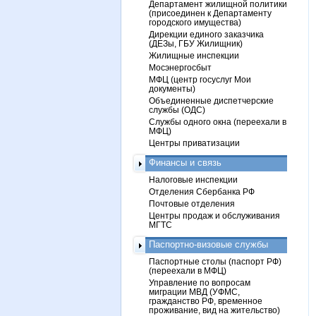
Департамент жилищной политики
(присоединен к Департаменту
городского имущества)
Дирекции единого заказчика
(ДЕЗы, ГБУ Жилищник)
Жилищные инспекции
Мосэнергосбыт
МФЦ (центр госуслуг Мои
документы)
Объединенные диспетчерские
службы (ОДС)
Службы одного окна (переехали в
МФЦ)
Центры приватизации
Финансы и связь
Налоговые инспекции
Отделения Сбербанка РФ
Почтовые отделения
Центры продаж и обслуживания
МГТС
Паспортно-визовые службы
Паспортные столы (паспорт РФ)
(переехали в МФЦ)
Управление по вопросам
миграции МВД (УФМС,
гражданство РФ, временное
проживание, вид на жительство)