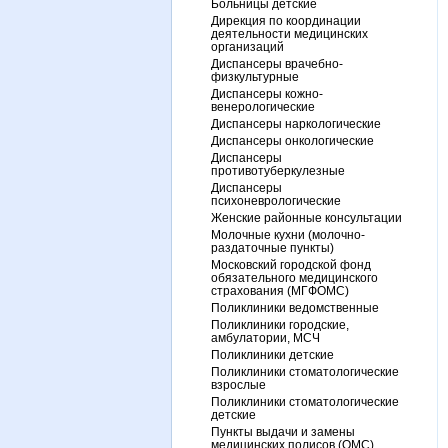
Больницы детские
Дирекция по координации
деятельности медицинских
организаций
Диспансеры врачебно-
физкультурные
Диспансеры кожно-
венерологические
Диспансеры наркологические
Диспансеры онкологические
Диспансеры
противотуберкулезные
Диспансеры
психоневрологические
Женские районные консультации
Молочные кухни (молочно-
раздаточные пункты)
Московский городской фонд
обязательного медицинского
страхования (МГФОМС)
Поликлиники ведомственные
Поликлиники городские,
амбулатории, МСЧ
Поликлиники детские
Поликлиники стоматологические
взрослые
Поликлиники стоматологические
детские
Пункты выдачи и замены
медицинских полисов (ОМС)