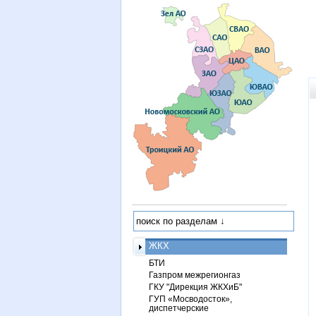
ЖКХ
БТИ
Газпром межрегионгаз
ГКУ "Дирекция ЖКХиБ"
ГУП «Мосводосток»,
диспетчерские