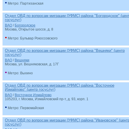
•
Метро: Партизанская
Отдел ОВД по вопросам миграции (УФМС) района "Богородское" (цен
госуслуг)
ВАО
/
Богородское
Москва, Открытое шоссе, д. 8
•
Метро: Бульвар Рокоссовского
Отдел ОВД по вопросам миграции (УФМС) района "Вешняки" (центр
госуслуг)
ВАО
/
Вешняки
Москва, ул. Вешняковская, д. 17Г
•
Метро: Выхино
Отдел ОВД по вопросам миграции (УФМС) района "Восточное
Измайлово" (центр госуслуг)
ВАО
/
Восточное Измайлово
105203, г. Москва, Измайловский пр-т, д. 93, корп. 1
•
Метро: Первомайская
Отдел ОВД по вопросам миграции (УФМС) района "Ивановское" (цент
госуслуг)