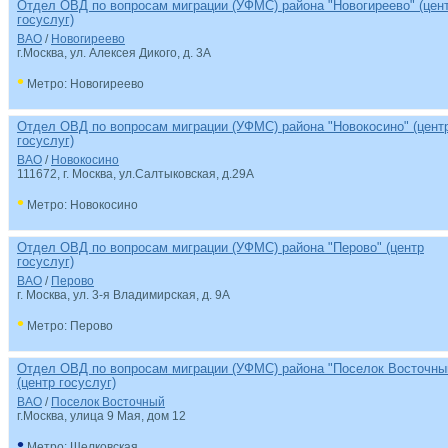
Отдел ОВД по вопросам миграции (УФМС) района "Новогиреево" (цен
госуслуг)
ВАО
/
Новогиреево
г.Москва, ул. Алексея Дикого, д. 3А
•
Метро: Новогиреево
Отдел ОВД по вопросам миграции (УФМС) района "Новокосино" (цент
госуслуг)
ВАО
/
Новокосино
111672, г. Москва, ул.Салтыковская, д.29А
•
Метро: Новокосино
Отдел ОВД по вопросам миграции (УФМС) района "Перово" (центр
госуслуг)
ВАО
/
Перово
г. Москва, ул. 3-я Владимирская, д. 9А
•
Метро: Перово
Отдел ОВД по вопросам миграции (УФМС) района "Поселок Восточны
(центр госуслуг)
ВАО
/
Поселок Восточный
г.Москва, улица 9 Мая, дом 12
•
Метро: Щелковская