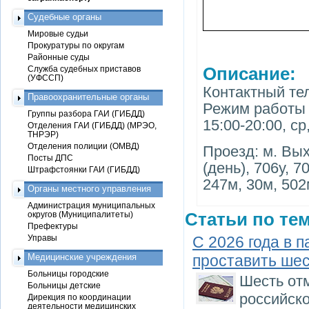
Судебные органы
Мировые судьи
Прокуратуры по округам
Районные суды
Служба судебных приставов
Описание:
(УФССП)
Контактный тел
Правоохранительные органы
Режим работы п
Группы разбора ГАИ (ГИБДД)
15:00-20:00, ср
Отделения ГАИ (ГИБДД) (МРЭО,
ТНРЭР)
Отделения полиции (ОМВД)
Проезд: м. Вых
Посты ДПС
(день), 706у, 7
Штрафстоянки ГАИ (ГИБДД)
247м, 30м, 502м
Органы местного управления
Администрация муниципальных
округов (Муниципалитеты)
Статьи по тем
Префектуры
Управы
С 2026 года в 
Медицинские учреждения
проставить шес
Больницы городские
Шесть от
Больницы детские
российско
Дирекция по координации
деятельности медицинских