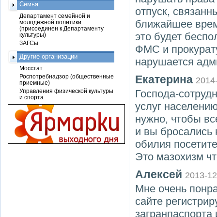
Семья
отпуск, связанн
Департамент семейной и
ближайшее врем
молодежной политики
(присоединен к Департаменту
это будет бесп
культуры)
ЗАГСы
ФМС и прокурату
Другие организации
нарушается адм
Мосстат
Роспотребнадзор (общественные
Екатерина
2014
приемные)
Управления физической культуры
Господа-сотруд
и спорта
услуг населению
нужно, чтобы вс
и вы бросались н
обилия посетите
Это мазохизм чт
Алексей
2013-12
Мне очень понра
сайте регистри
загранпаспорта и