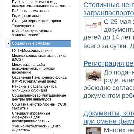
Пункты независимого мед.
Столичные цент
освидетельствования на алкоголь
Районные гематологи
загранпаспорто
Родильные дома
С 25 мая 
Станции переливания крови
Травмпункты
документ
ФБУЗ "Центр гигиены и
эпидемиологии"
детей до 14 лет
Социальные службы
всего за сутки.
ГУП «Моссоцгарантия»
Медико-социальная экспертиза
(МСЭ)
Регистрация ре
Московская служба
психологической помощи
До подач
населению
Отделения Пенсионного фонда
родителя
(ПФР) (Социальный фонд)
обоюдно соглас
Районные отделы центра
жилищных субсидий
документом ребе
Социально-реабилитационные
центры для инвалидов
Соцказначейство Москвы (УСЗН
закрыты)
Документы, ко
Специализированные
учреждения для
при смене фам
несовершеннолетних
Учебно-методический центр
Многих не
«Детство»