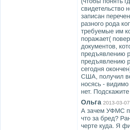
(чтобы понять г
свидетельство н
записан перечен
разного рода ко
требуемые им ко
поражает( повер
документов, кот
предъявлению р
предъявлению р
сегодня окончен
США, получил в
носясь - видимо
нет. Подскажите
Ольга
2013-03-07
А зачем УФМС п
что за бред? Ра
черте куда. Я ф