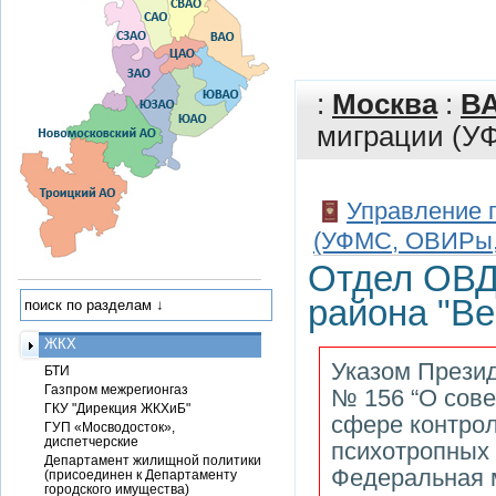
:
Москва
:
В
миграции (УФ
Управление 
(УФМС, ОВИРы, 
Отдел ОВД
района "Ве
ЖКХ
Указом Презид
БТИ
Газпром межрегионгаз
№ 156 “О сове
ГКУ "Дирекция ЖКХиБ"
сфере контрол
ГУП «Мосводосток»,
диспетчерские
психотропных 
Департамент жилищной политики
Федеральная 
(присоединен к Департаменту
городского имущества)