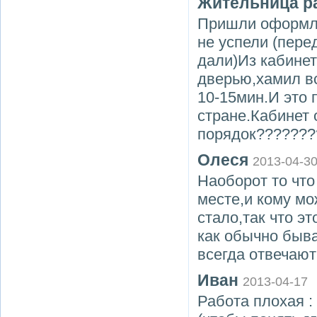
Жительница р
Пришли оформля
не успели (пере
дали)Из кабине
дверью,хамил в
10-15мин.И это 
стране.Кабинет 
порядок???????
Олеся
2013-04-3
Наоборот то что
месте,и кому мо
стало,так что э
как обычно быва
всегда отвечают
Иван
2013-04-17
Работа плохая 