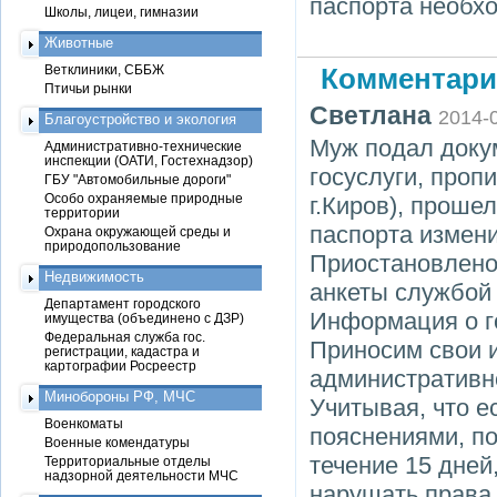
паспорта необх
Школы, лицеи, гимназии
Животные
Ветклиники, СББЖ
Комментари
Птичьи рынки
Светлана
2014-
Благоустройство и экология
Муж подал доку
Административно-технические
инспекции (ОАТИ, Гостехнадзор)
госуслуги, проп
ГБУ "Автомобильные дороги"
Особо охраняемые природные
г.Киров), проше
территории
паспорта измен
Охрана окружающей среды и
природопользование
Приостановлено
Недвижимость
анкеты службой
Департамент городского
Информация о г
имущества (объединено с ДЗР)
Федеральная служба гос.
Приносим свои и
регистрации, кадастра и
картографии Росреестр
административн
Минобороны РФ, МЧС
Учитывая, что е
Военкоматы
пояснениями, по
Военные комендатуры
течение 15 дней
Территориальные отделы
надзорной деятельности МЧС
нарушать права 