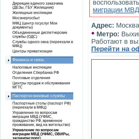
воспользоват
Дирекции единого заказчика
(ДЕЗы, ГБУ Жилищник)
миграции МВ
Жилищные инспекции
Мосэнергосбыт
МФЦ (центр госуслуг Мои
Адрес:
Москва,
документы)
•
Метро:
Выхи
Объединенные диспетчерские
службы (ОДС)
Работают в в
Службы одного окна (переехали в
МФЦ)
Перейти на о
Центры приватизации
Финансы и связь
Налоговые инспекции
Отделения Сбербанка РФ
Почтовые отделения
Центры продаж и обслуживания
МГТС
Паспортно-визовые службы
Паспортные столы (паспорт РФ)
(переехали в МФЦ)
Управление по вопросам
миграции МВД (УФМС,
гражданство РФ, временное
проживание, вид на жительство)
Управление по вопросам
миграции МВД (УФМС, ОВИРы,
загранпаспорт)