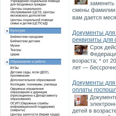
Учреждения социальной помощи
заменить
для бездомных граждан
смены фамилии.
Центры социального
обслуживания (ЦСО), Центры
московского долголетия
вам дается мес
Центры социальной помощи
семье и детям (ЦСПСиД)
Культура
Документы для
Библиотеки городские
реквизиты для
Библиотеки детские
Музеи
Срок дей
Театры
Федерации
Цирки
возраста; * от 2
Образование и работа
лет — бессрочно
ВУЗы
Детские сады, ясли (ДОУ),
прогимназии
Дополнительное образование
Документы для
Колледжи, техникумы, училища
оплаты госпош
Окружные управления
образования и дирекции
(присоединено к Департаменту
Документ
образования)
электронн
ОСИП (Окружные службы
информационной поддержки)
детей в возраст
(закрыты)
Центры занятости (биржи труда)