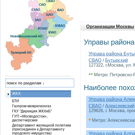
Организации Москвы
Управы района
Управа района Буты
СВАО
/
Бутырский
127322, г.Москва, ул.
•
•
Метро: Петровско-
Наиболее похо
ЖКХ
Управа района Алек
БТИ
СВАО
/
Алексеевский
Газпром межрегионгаз
129626, г. Москва, пр
ГКУ "Дирекция ЖКХиБ"
ГУП «Мосводосток»,
•
Метро: Алексеевска
диспетчерские
Департамент жилищной политики
(присоединен к Департаменту
городского имущества)
Управа района Алт