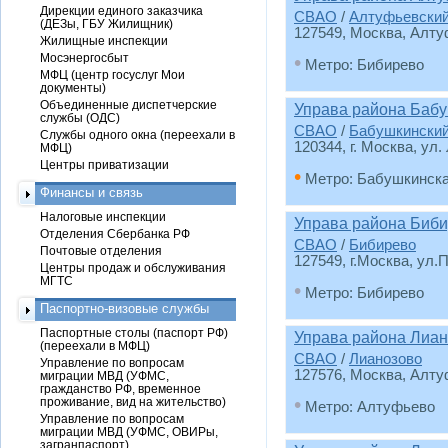
Дирекции единого заказчика
СВАО
/
Алтуфьевски
(ДЕЗы, ГБУ Жилищник)
127549, Москва, Алту
Жилищные инспекции
Мосэнергосбыт
•
Метро: Бибирево
МФЦ (центр госуслуг Мои
документы)
Объединенные диспетчерские
Управа района Баб
службы (ОДС)
СВАО
/
Бабушкински
Службы одного окна (переехали в
120344, г. Москва, ул.
МФЦ)
Центры приватизации
•
Метро: Бабушкинск
Финансы и связь
Налоговые инспекции
Управа района Биб
Отделения Сбербанка РФ
СВАО
/
Бибирево
Почтовые отделения
127549, г.Москва, ул.
Центры продаж и обслуживания
МГТС
•
Метро: Бибирево
Паспортно-визовые службы
Паспортные столы (паспорт РФ)
Управа района Лиа
(переехали в МФЦ)
СВАО
/
Лианозово
Управление по вопросам
127576, Москва, Алтуф
миграции МВД (УФМС,
гражданство РФ, временное
•
проживание, вид на жительство)
Метро: Алтуфьево
Управление по вопросам
миграции МВД (УФМС, ОВИРы,
загранпаспорт)