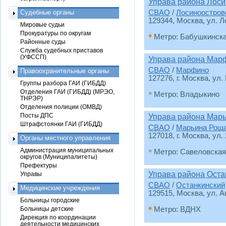
Управа района Лоси
Судебные органы
СВАО
/
Лосиноостров
129344, Москва, ул. Л
Мировые судьи
Прокуратуры по округам
•
Метро: Бабушкинск
Районные суды
Служба судебных приставов
(УФССП)
Управа района Мар
СВАО
/
Марфино
Правоохранительные органы
127276, г. Москва, ул
Группы разбора ГАИ (ГИБДД)
•
Отделения ГАИ (ГИБДД) (МРЭО,
Метро: Владыкино
ТНРЭР)
Отделения полиции (ОМВД)
Посты ДПС
Управа района Мар
Штрафстоянки ГАИ (ГИБДД)
СВАО
/
Марьина Рощ
127018, г. Москва, ул.
Органы местного управления
•
Администрация муниципальных
Метро: Савеловская
округов (Муниципалитеты)
Префектуры
Управа района Оста
Управы
СВАО
/
Останкинский
Медицинские учреждения
129515, Москва, ул. А
Больницы городские
•
Больницы детские
Метро: ВДНХ
Дирекция по координации
деятельности медицинских