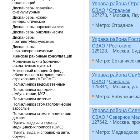
организаций
Управа района Отр
Диспансеры врачебно-
СВАО
/
Отрадное
физкультурные
127273, г. Москва, Як
Диспансеры кожно-
венерологические
•
Метро: Отрадное
Диспансеры наркологические
Диспансеры онкологические
Диспансеры
Управа района Рост
противотуберкулезные
СВАО
/
Ростокино
Диспансеры
129128, г. Москва, Бу
психоневрологические
Женские районные консультации
•
Метро: Ботанически
Молочные кухни (молочно-
раздаточные пункты)
Московский городской фонд
Управа района Сви
обязательного медицинского
страхования (МГФОМС)
СВАО
/
Свиблово
Поликлиники ведомственные
129344, г. Москва, ул.
Поликлиники городские,
амбулатории, МСЧ
•
Метро: Бабушкинск
Поликлиники детские
Поликлиники стоматологические
взрослые
Управа района Сев
Поликлиники стоматологические
СВАО
/
Северное Ме
детские
127642, г. Москва, про
Пункты выдачи и замены
медицинских полисов (ОМС)
•
Метро: Медведково
Пункты выдачи справок на авто,
оружие