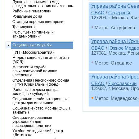
Пункты независимого мед.
Управа района Сев
освидетельствования на алкоголь
Районные гематологи
СВАО
/
Северный
Родильные дома
127204, г. Москва, 9-
Станции переливания крови
•
Травмпункты
Метро: Алтуфьево
ФБУЗ "Центр гигиены и
эпидемиологии"
Управа района Южн
Социальные службы
СВАО
/
Южное Медве
ГУП «Моссоцгарантия»
127081, Москва, Ясный
Медико-социальная экспертиза
•
(МСЭ)
Метро: Отрадное
Московская служба
психологической помощи
населению
Управа района Яро
Отделения Пенсионного фонда
СВАО
/
Ярославский
(ПФР) (Социальный фонд)
129337, г. Москва, Яро
Районные отделы центра
жилищных субсидий
•
Метро: Медведково
Социально-реабилитационные
центры для инвалидов
Соцказначейство Москвы (УСЗН
закрыты)
Специализированные
учреждения для
несовершеннолетних
Учебно-методический центр
«Детство»