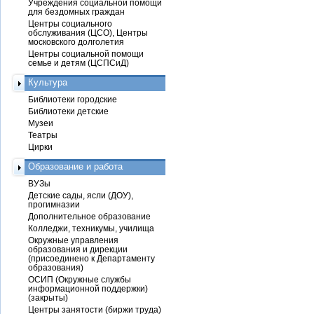
Учреждения социальной помощи
для бездомных граждан
Центры социального
обслуживания (ЦСО), Центры
московского долголетия
Центры социальной помощи
семье и детям (ЦСПСиД)
Культура
Библиотеки городские
Библиотеки детские
Музеи
Театры
Цирки
Образование и работа
ВУЗы
Детские сады, ясли (ДОУ),
прогимназии
Дополнительное образование
Колледжи, техникумы, училища
Окружные управления
образования и дирекции
(присоединено к Департаменту
образования)
ОСИП (Окружные службы
информационной поддержки)
(закрыты)
Центры занятости (биржи труда)