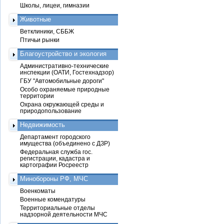
Школы, лицеи, гимназии
Животные
Ветклиники, СББЖ
Птичьи рынки
Благоустройство и экология
Административно-технические
инспекции (ОАТИ, Гостехнадзор)
ГБУ "Автомобильные дороги"
Особо охраняемые природные
территории
Охрана окружающей среды и
природопользование
Недвижимость
Департамент городского
имущества (объединено с ДЗР)
Федеральная служба гос.
регистрации, кадастра и
картографии Росреестр
Минобороны РФ, МЧС
Военкоматы
Военные комендатуры
Территориальные отделы
надзорной деятельности МЧС