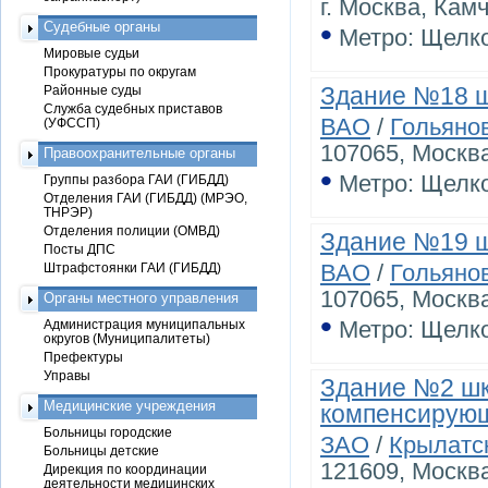
г. Москва, Камч
•
Судебные органы
Метро: Щелк
Мировые судьи
Прокуратуры по округам
Здание №18 ш
Районные суды
Служба судебных приставов
ВАО
/
Гольяно
(УФССП)
107065, Москва
Правоохранительные органы
•
Метро: Щелк
Группы разбора ГАИ (ГИБДД)
Отделения ГАИ (ГИБДД) (МРЭО,
ТНРЭР)
Отделения полиции (ОМВД)
Здание №19 ш
Посты ДПС
ВАО
/
Гольяно
Штрафстоянки ГАИ (ГИБДД)
107065, Москва
Органы местного управления
•
Метро: Щелк
Администрация муниципальных
округов (Муниципалитеты)
Префектуры
Управы
Здание №2 шк
Медицинские учреждения
компенсирующ
Больницы городские
ЗАО
/
Крылатс
Больницы детские
121609, Москва
Дирекция по координации
деятельности медицинских