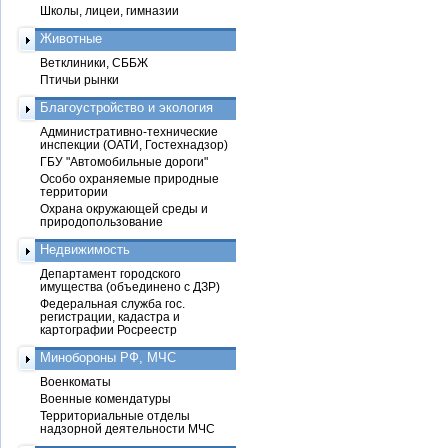
Школы, лицеи, гимназии
Животные
Ветклиники, СББЖ
Птичьи рынки
Благоустройство и экология
Административно-технические
инспекции (ОАТИ, Гостехнадзор)
ГБУ "Автомобильные дороги"
Особо охраняемые природные
территории
Охрана окружающей среды и
природопользование
Недвижимость
Департамент городского
имущества (объединено с ДЗР)
Федеральная служба гос.
регистрации, кадастра и
картографии Росреестр
Минобороны РФ, МЧС
Военкоматы
Военные комендатуры
Территориальные отделы
надзорной деятельности МЧС