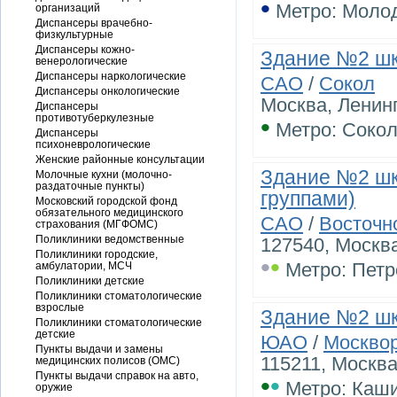
•
Метро: Моло
организаций
Диспансеры врачебно-
физкультурные
Диспансеры кожно-
Здание №2 ш
венерологические
Диспансеры наркологические
САО
/
Сокол
Диспансеры онкологические
Москва, Ленин
Диспансеры
противотуберкулезные
•
Метро: Соко
Диспансеры
психоневрологические
Женские районные консультации
Здание №2 шк
Молочные кухни (молочно-
раздаточные пункты)
группами)
Московский городской фонд
обязательного медицинского
САО
/
Восточн
страхования (МГФОМС)
Поликлиники ведомственные
127540, Москва,
Поликлиники городские,
•
•
Метро: Петр
амбулатории, МСЧ
Поликлиники детские
Поликлиники стоматологические
взрослые
Здание №2 шк
Поликлиники стоматологические
детские
ЮАО
/
Москво
Пункты выдачи и замены
115211, Москва
медицинских полисов (ОМС)
Пункты выдачи справок на авто,
•
•
Метро: Каш
оружие