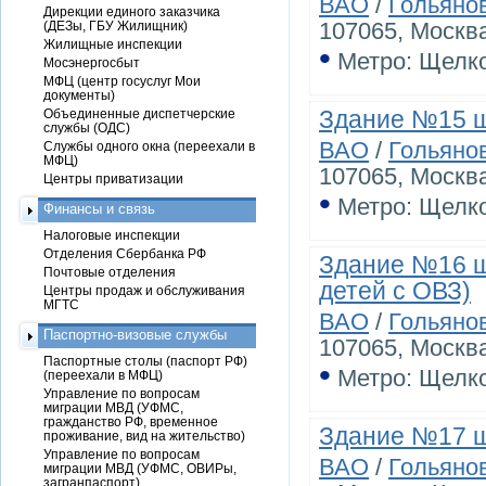
ВАО
/
Гольяно
Дирекции единого заказчика
107065, Москва
(ДЕЗы, ГБУ Жилищник)
Жилищные инспекции
•
Метро: Щелк
Мосэнергосбыт
МФЦ (центр госуслуг Мои
документы)
Здание №15 ш
Объединенные диспетчерские
службы (ОДС)
ВАО
/
Гольяно
Службы одного окна (переехали в
МФЦ)
107065, Москва
Центры приватизации
•
Метро: Щелк
Финансы и связь
Налоговые инспекции
Отделения Сбербанка РФ
Здание №16 ш
Почтовые отделения
детей с ОВЗ)
Центры продаж и обслуживания
МГТС
ВАО
/
Гольяно
Паспортно-визовые службы
107065, Москва
Паспортные столы (паспорт РФ)
•
Метро: Щелк
(переехали в МФЦ)
Управление по вопросам
миграции МВД (УФМС,
гражданство РФ, временное
Здание №17 
проживание, вид на жительство)
Управление по вопросам
ВАО
/
Гольяно
миграции МВД (УФМС, ОВИРы,
загранпаспорт)