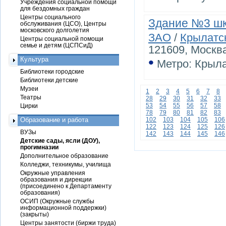
Учреждения социальной помощи
для бездомных граждан
Центры социального
Здание №3 шк
обслуживания (ЦСО), Центры
московского долголетия
ЗАО
/
Крылатс
Центры социальной помощи
семье и детям (ЦСПСиД)
121609, Москв
•
Культура
Метро: Крыла
Библиотеки городские
Библиотеки детские
Музеи
1
2
3
4
5
6
7
8
Театры
28
29
30
31
32
33
53
54
55
56
57
58
Цирки
78
79
80
81
82
83
Образование и работа
102
103
104
105
106
122
123
124
125
126
ВУЗы
142
143
144
145
146
Детские сады, ясли (ДОУ),
прогимназии
Дополнительное образование
Колледжи, техникумы, училища
Окружные управления
образования и дирекции
(присоединено к Департаменту
образования)
ОСИП (Окружные службы
информационной поддержки)
(закрыты)
Центры занятости (биржи труда)