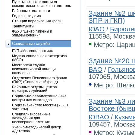
Пункты независимого мед.
освидетельствования на алкоголь
Районные гематологи
Здание №2 шко
Родильные дома
ЗПР и ГКП)
Станции переливания крови
Травмпункты
ЮАО
/
Бирюле
ФБУЗ "Центр гигиены и
115598, Москва
эпидемиологии"
•
Метро: Цари
Социальные службы
ГУП «Моссоцгарантия»
Медико-социальная экспертиза
Здание №20 ш
(МСЭ)
Московская служба
ВАО
/
Гольяно
психологической помощи
населению
107065, Москва
Отделения Пенсионного фонда
•
(ПФР) (Социальный фонд)
Метро: Щелк
Районные отделы центра
жилищных субсидий
Социально-реабилитационные
Здание №3 ли
центры для инвалидов
Соцказначейство Москвы (УСЗН
Востоке (бывш
закрыты)
Специализированные
ЮВАО
/
Кузьм
учреждения для
несовершеннолетних
109457, Москва
Учебно-методический центр
•
«Детство»
Метро: Кузьм