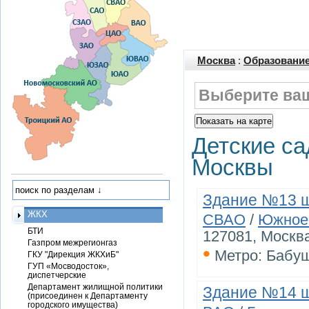
Москва
:
Образование
Выберите ваш
Детские са
Москвы
Здание №13 ш
ЖКХ
СВАО
/
Южное
БТИ
127081, Москв
Газпром межрегионгаз
•
Метро: Бабу
ГКУ "Дирекция ЖКХиБ"
ГУП «Мосводосток»,
диспетчерские
Департамент жилищной политики
Здание №14 ш
(присоединен к Департаменту
городского имущества)