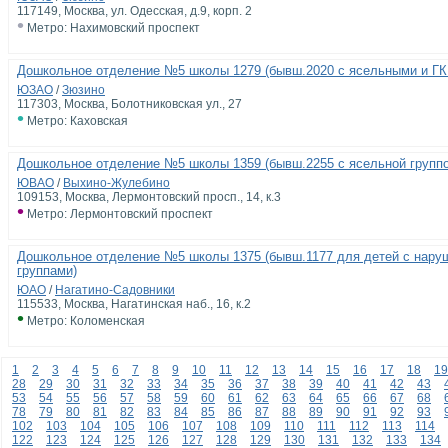
117149, Москва, ул. Одесская, д.9, корп. 2
•
Метро: Нахимовский проспект
Дошкольное отделение №5 школы 1279 (бывш.2020 с ясельными и ГК
ЮЗАО
/
Зюзино
117303, Москва, Болотниковская ул., 27
•
Метро: Каховская
Дошкольное отделение №5 школы 1359 (бывш.2255 с ясельной группо
ЮВАО
/
Выхино-Жулебино
109153, Москва, Лермонтовский просп., 14, к.3
•
Метро: Лермонтовский проспект
Дошкольное отделение №5 школы 1375 (бывш.1177 для детей с нару
группами)
ЮАО
/
Нагатино-Садовники
115533, Москва, Нагатинская наб., 16, к.2
•
Метро: Коломенская
1
2
3
4
5
6
7
8
9
10
11
12
13
14
15
16
17
18
19
28
29
30
31
32
33
34
35
36
37
38
39
40
41
42
43
53
54
55
56
57
58
59
60
61
62
63
64
65
66
67
68
78
79
80
81
82
83
84
85
86
87
88
89
90
91
92
93
102
103
104
105
106
107
108
109
110
111
112
113
114
122
123
124
125
126
127
128
129
130
131
132
133
134