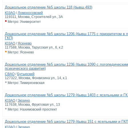
Дошкольное отделение №5 школы 118 (бывш.493)
ЮЗАО
/
Ломоносовский
119311, Москва, Строителей ул., 3А
•
Метро: Университет
Дошкольное отделение №5 школы 1206 (бывш.1775 с приоритетом в п
ГКП)
ЮЗАО
/
Ясенево
117588, Москва, Тарусская ул., 6, к.2
•
Метро: Ясенево
Дошкольное отделение №5 школы 1236 (бывш.1090 с логопедическими
психического развития)
СВАО
/
Бутырский
127322, Москва, Фонвизина ул., 14, к.1
•
Метро: Тимирязевская
Дошкольное отделение №5 школы 1279 (бывш.1403 с ясельными и ГК
ЮЗАО
/
Зюзино
117638, Москва, Фруктовая ул., 13
•
Метро: Нахимовский проспект
Дошкольное отделение №5 школы 1279 (бывш.151 с ясельными и ГКП
ЮЗАО
/
Зюзино