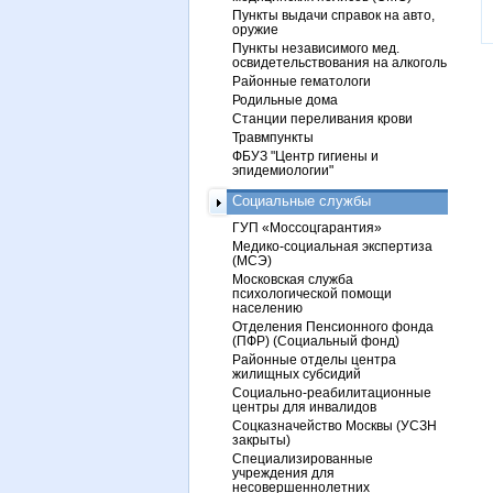
Пункты выдачи справок на авто,
оружие
Пункты независимого мед.
освидетельствования на алкоголь
Районные гематологи
Родильные дома
Станции переливания крови
Травмпункты
ФБУЗ "Центр гигиены и
эпидемиологии"
Социальные службы
ГУП «Моссоцгарантия»
Медико-социальная экспертиза
(МСЭ)
Московская служба
психологической помощи
населению
Отделения Пенсионного фонда
(ПФР) (Социальный фонд)
Районные отделы центра
жилищных субсидий
Социально-реабилитационные
центры для инвалидов
Соцказначейство Москвы (УСЗН
закрыты)
Специализированные
учреждения для
несовершеннолетних