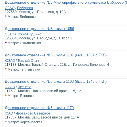
Дошкольное отделение №5 Многопрофильного комплекса Бибирево (б
СВАО
/
Бибирево
127560, Москва, ул. Пришвина, д. 19А
•
Метро: Бибирево
Дошкольное отделение №5 школы 1056
СЗАО
/
Южное Тушино
125364, Москва, ул. Свободы, д.51, корп.3
•
Метро: Сходненская
Дошкольное отделение №5 школы 1101 (бывш.1657 с ГКП)
ЮЗАО
/
Теплый Стан
117133, Москва, Теплый Стан ул., 21Б; ул. Генерала Тюленева, 4
•
Метро: Теплый стан
Дошкольное отделение №5 школы 1103 (бывш.1249 с ГКП)
ЮЗАО
/
Ясенево
117588, Москва, Новоясеневский просп., 15, к.2
•
Метро: Ясенево
Дошкольное отделение №5 школы 1179
ЮАО
/
Чертаново Северное
117587, Москва, Варшавское шоссе, дом 114А
•
Метро: Чертановская