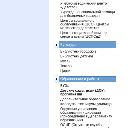
Учебно-методический центр
«Детство»
Учреждения социальной помощи
для бездомных граждан
Центры социального
обслуживания (ЦСО), Центры
московского долголетия
Центры социальной помощи
семье и детям (ЦСПСиД)
Культура
Библиотеки городские
Библиотеки детские
Музеи
Театры
Цирки
Образование и работа
ВУЗы
Детские сады, ясли (ДОУ),
прогимназии
Дополнительное образование
Колледжи, техникумы, училища
Окружные управления
образования и дирекции
(присоединено к Департаменту
образования)
ОСИП (Окружные службы