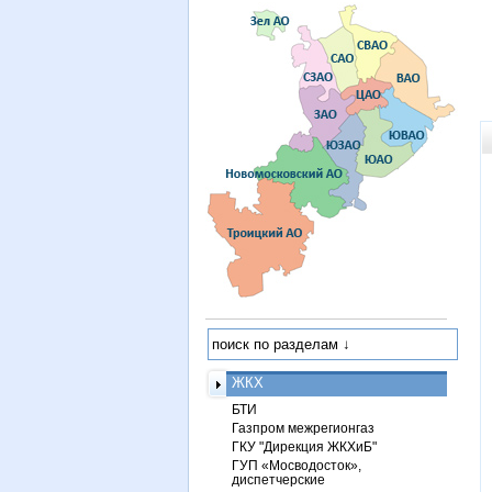
ЖКХ
БТИ
Газпром межрегионгаз
ГКУ "Дирекция ЖКХиБ"
ГУП «Мосводосток»,
диспетчерские