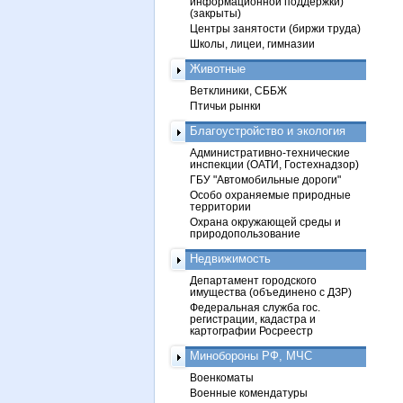
информационной поддержки)
(закрыты)
Центры занятости (биржи труда)
Школы, лицеи, гимназии
Животные
Ветклиники, СББЖ
Птичьи рынки
Благоустройство и экология
Административно-технические
инспекции (ОАТИ, Гостехнадзор)
ГБУ "Автомобильные дороги"
Особо охраняемые природные
территории
Охрана окружающей среды и
природопользование
Недвижимость
Департамент городского
имущества (объединено с ДЗР)
Федеральная служба гос.
регистрации, кадастра и
картографии Росреестр
Минобороны РФ, МЧС
Военкоматы
Военные комендатуры