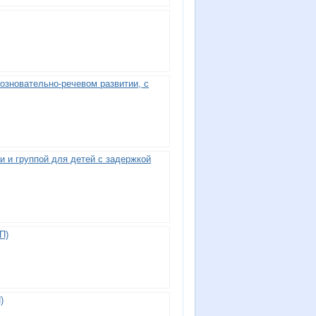
озновательно-речевом развитии, с
 и группой для детей с задержкой
П)
)