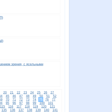
П)
й)
шением зрения, с ясельными
20
21
22
23
24
25
26
27
44
45
46
47
48
49
50
51
52
69
70
71
72
73
74
75
76
77
94
95
96
97
98
99
100
101
115
116
117
118
119
120
121
135
136
137
138
139
140
141