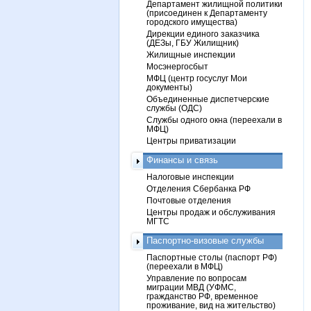
Департамент жилищной политики
(присоединен к Департаменту
городского имущества)
Дирекции единого заказчика
(ДЕЗы, ГБУ Жилищник)
Жилищные инспекции
Мосэнергосбыт
МФЦ (центр госуслуг Мои
документы)
Объединенные диспетчерские
службы (ОДС)
Службы одного окна (переехали в
МФЦ)
Центры приватизации
Финансы и связь
Налоговые инспекции
Отделения Сбербанка РФ
Почтовые отделения
Центры продаж и обслуживания
МГТС
Паспортно-визовые службы
Паспортные столы (паспорт РФ)
(переехали в МФЦ)
Управление по вопросам
миграции МВД (УФМС,
гражданство РФ, временное
проживание, вид на жительство)