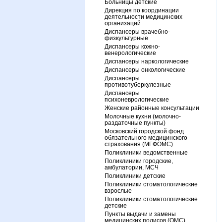
Больницы детские
Дирекция по координации
деятельности медицинских
организаций
Диспансеры врачебно-
физкультурные
Диспансеры кожно-
венерологические
Диспансеры наркологические
Диспансеры онкологические
Диспансеры
противотуберкулезные
Диспансеры
психоневрологические
Женские районные консультации
Молочные кухни (молочно-
раздаточные пункты)
Московский городской фонд
обязательного медицинского
страхования (МГФОМС)
Поликлиники ведомственные
Поликлиники городские,
амбулатории, МСЧ
Поликлиники детские
Поликлиники стоматологические
взрослые
Поликлиники стоматологические
детские
Пункты выдачи и замены
медицинских полисов (ОМС)