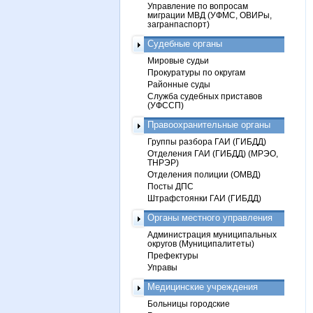
Управление по вопросам
миграции МВД (УФМС, ОВИРы,
загранпаспорт)
Судебные органы
Мировые судьи
Прокуратуры по округам
Районные суды
Служба судебных приставов
(УФССП)
Правоохранительные органы
Группы разбора ГАИ (ГИБДД)
Отделения ГАИ (ГИБДД) (МРЭО,
ТНРЭР)
Отделения полиции (ОМВД)
Посты ДПС
Штрафстоянки ГАИ (ГИБДД)
Органы местного управления
Администрация муниципальных
округов (Муниципалитеты)
Префектуры
Управы
Медицинские учреждения
Больницы городские