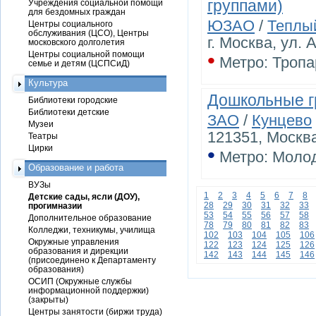
группами)
Учреждения социальной помощи
для бездомных граждан
ЮЗАО
/
Теплы
Центры социального
обслуживания (ЦСО), Центры
г. Москва, ул. 
московского долголетия
•
Центры социальной помощи
Метро: Тропа
семье и детям (ЦСПСиД)
Культура
Дошкольные г
Библиотеки городские
Библиотеки детские
ЗАО
/
Кунцево
Музеи
121351, Москва
Театры
•
Цирки
Метро: Моло
Образование и работа
ВУЗы
1
2
3
4
5
6
7
8
Детские сады, ясли (ДОУ),
28
29
30
31
32
33
прогимназии
53
54
55
56
57
58
Дополнительное образование
78
79
80
81
82
83
Колледжи, техникумы, училища
102
103
104
105
106
Окружные управления
122
123
124
125
126
образования и дирекции
142
143
144
145
146
(присоединено к Департаменту
образования)
ОСИП (Окружные службы
информационной поддержки)
(закрыты)
Центры занятости (биржи труда)