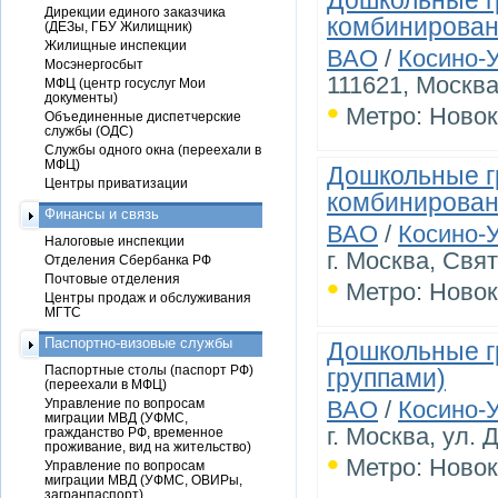
Дошкольные г
Дирекции единого заказчика
комбинирован
(ДЕЗы, ГБУ Жилищник)
Жилищные инспекции
ВАО
/
Косино-
Мосэнергосбыт
111621, Москва
МФЦ (центр госуслуг Мои
документы)
•
Метро: Новок
Объединенные диспетчерские
службы (ОДС)
Службы одного окна (переехали в
МФЦ)
Дошкольные г
Центры приватизации
комбинирован
Финансы и связь
ВАО
/
Косино-
Налоговые инспекции
г. Москва, Свят
Отделения Сбербанка РФ
•
Почтовые отделения
Метро: Новок
Центры продаж и обслуживания
МГТС
Паспортно-визовые службы
Дошкольные г
Паспортные столы (паспорт РФ)
группами)
(переехали в МФЦ)
Управление по вопросам
ВАО
/
Косино-
миграции МВД (УФМС,
г. Москва, ул. 
гражданство РФ, временное
проживание, вид на жительство)
•
Метро: Новок
Управление по вопросам
миграции МВД (УФМС, ОВИРы,
загранпаспорт)