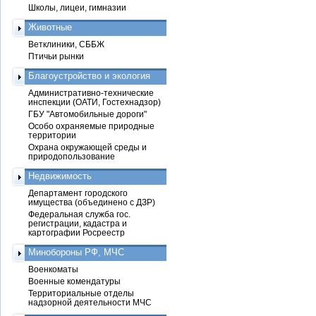
Школы, лицеи, гимназии
Животные
Ветклиники, СББЖ
Птичьи рынки
Благоустройство и экология
Административно-технические
инспекции (ОАТИ, Гостехнадзор)
ГБУ "Автомобильные дороги"
Особо охраняемые природные
территории
Охрана окружающей среды и
природопользование
Недвижимость
Департамент городского
имущества (объединено с ДЗР)
Федеральная служба гос.
регистрации, кадастра и
картографии Росреестр
Минобороны РФ, МЧС
Военкоматы
Военные комендатуры
Территориальные отделы
надзорной деятельности МЧС