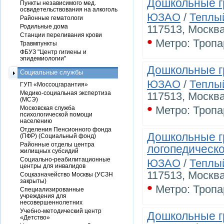
Дошкольные г
Пункты независимого мед.
освидетельствования на алкоголь
ЮЗАО
/
Теплы
Районные гематологи
Родильные дома
117513, Москва
Станции переливания крови
•
Метро: Тропа
Травмпункты
ФБУЗ "Центр гигиены и
эпидемиологии"
Дошкольные г
Социальные службы
ЮЗАО
/
Теплы
ГУП «Моссоцгарантия»
Медико-социальная экспертиза
117513, Москва
(МСЭ)
•
Метро: Тропа
Московская служба
психологической помощи
населению
Отделения Пенсионного фонда
Дошкольные г
(ПФР) (Социальный фонд)
Районные отделы центра
логопедическо
жилищных субсидий
Социально-реабилитационные
ЮЗАО
/
Теплы
центры для инвалидов
117513, Москва
Соцказначейство Москвы (УСЗН
закрыты)
•
Метро: Тропа
Специализированные
учреждения для
несовершеннолетних
Учебно-методический центр
Дошкольные гр
«Детство»