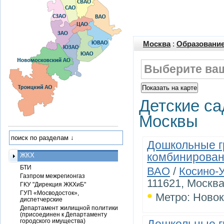
Москва
:
Образование
Выберите ваш
Детские са
Москвы
Дошкольные г
комбинирован
ЖКХ
БТИ
ВАО
/
Косино-
Газпром межрегионгаз
111621, Москва
ГКУ "Дирекция ЖКХиБ"
•
ГУП «Мосводосток»,
Метро: Новок
диспетчерские
Департамент жилищной политики
(присоединен к Департаменту
городского имущества)