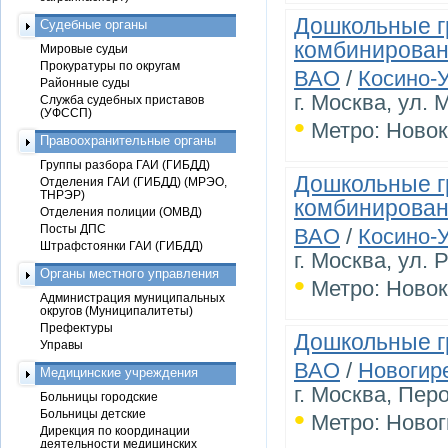
Дошкольные г
Судебные органы
комбинирован
Мировые судьи
Прокуратуры по округам
ВАО
/
Косино-
Районные суды
г. Москва, ул. 
Служба судебных приставов
(УФССП)
•
Метро: Новок
Правоохранительные органы
Группы разбора ГАИ (ГИБДД)
Дошкольные гр
Отделения ГАИ (ГИБДД) (МРЭО,
ТНРЭР)
комбинирован
Отделения полиции (ОМВД)
Посты ДПС
ВАО
/
Косино-
Штрафстоянки ГАИ (ГИБДД)
г. Москва, ул. 
Органы местного управления
•
Метро: Новок
Администрация муниципальных
округов (Муниципалитеты)
Префектуры
Дошкольные г
Управы
ВАО
/
Новогир
Медицинские учреждения
г. Москва, Перо
Больницы городские
•
Больницы детские
Метро: Новог
Дирекция по координации
деятельности медицинских