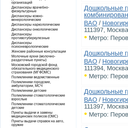
организаций
Дошкольные г
Диспансеры врачебно-
физкультурные
комбинирован
Диспансеры кожно-
венерологические
ВАО
/
Новогир
Диспансеры наркологические
111397, Москва
Диспансеры онкологические
•
Диспансеры
Метро: Перо
противотуберкулезные
Диспансеры
психоневрологические
Женские районные консультации
Дошкольные г
Молочные кухни (молочно-
ВАО
/
Новогир
раздаточные пункты)
Московский городской фонд
111394, Москва
обязательного медицинского
страхования (МГФОМС)
•
Метро: Перо
Поликлиники ведомственные
Поликлиники городские,
амбулатории, МСЧ
Дошкольные г
Поликлиники детские
Поликлиники стоматологические
ВАО
/
Новогир
взрослые
Поликлиники стоматологические
111397, Москва
детские
•
Пункты выдачи и замены
Метро: Перо
медицинских полисов (ОМС)
Пункты выдачи справок на авто,
оружие